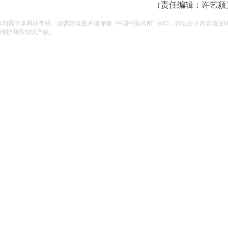
（责任编辑：许艺颍
容均属于本网站专稿，如需转载图片请保留 “中国中医药网” 水印，转载文字内容请注
维护网络知识产权。