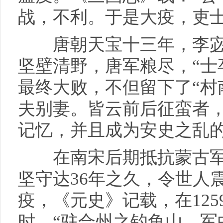
战，不利。于是大疫，吏士
唐朝天宝十三年，李宓“
坚壁清野，唐军粮尽，“士
最终大败，不但留下了“村
夫别妻。皆云前后征蛮者，
记忆，并且成为安史之乱
在南宋后期抵抗蒙古军
坚守达36年之久，令世人
疫，《元史》记载，在12
时，“驻合州之钓鱼山，军