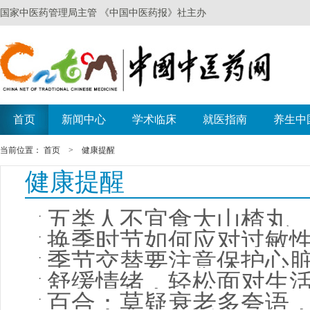
当前位置：
首页
>
健康提醒
健康提醒
五类人不宜食大山楂丸
换季时节如何应对过敏
季节交替要注意保护心
舒缓情绪，轻松面对生
百合：莫疑衰老多夸语