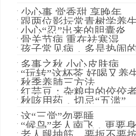
少心事 觉香甜 享晚年
跟两位影坛常青树学养
小心“忍”出来的胆囊炎
骨关节病 重在祛寒湿
孩子常见病，多是热闹
多事之秋 小心皮肤病
“玩转”这杯茶 好喝又养
秋季养肺三方法
红芸豆：杂粮中的佼佼
秋咳用药，切忌“五滥”
这“三觉”勿要睡
“候鸟”老人南飞，更要
老人腿抽筋，要扳不要