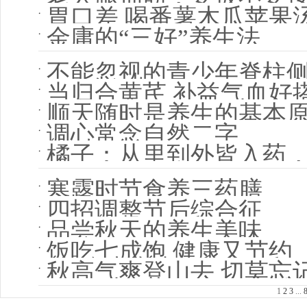
胃口差 喝番薯木瓜苹果
金庸的“三好”养生法
不能忽视的青少年脊柱
当归合黄芪 补益气血好
顺天随时是养生的基本
调心常念自然二字
橘子：从里到外皆入药
寒露时节食养三药膳
四招调整节后综合征
品尝秋天的养生美味
饭吃七成饱 健康又节约
秋高气爽登山去 切莫忘
1
2
3
...