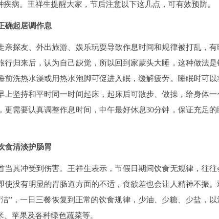
种疾病。王祥生提醒大家，节后注意以下这几点，可有效预防。
正确起居调作息
亲探友、外出旅游、娱乐玩耍导致作息时间和规律被打乱，有
旅行归来后，认为自己缺觉，所以回到家蒙头大睡，这种做法是
睡前洗热水澡或用热水泡脚可促进入眠，缓解疲劳。睡眠时可以
早上坚持和平时同一时间起床，起床后可散步、做操，给身体一
，更需要认真调整作息时间，中午最好休息30分钟，保证充足的
饮食清淡护肠胃
当其冲受到伤害。王祥生表示，节假日期间饮食无规律，往往
即使没有明显的胃肠道方面的不适，食欲差也会让人精神不振。
清洁”，一日三餐恢复到正常的饮食规律，少油、少糖、少盐，以
米、苹果及各种绿色蔬菜等。