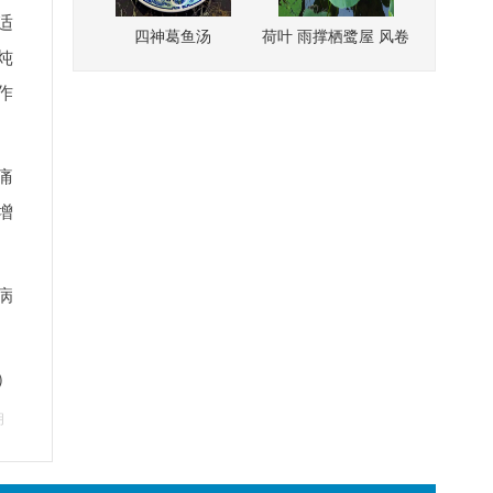
适
炖
作
痛
增
病
）
明