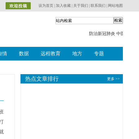
班
打
就