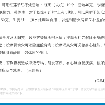
可用红莲子红枣炖雪蛤： 红枣（去核）10个、雪蛤40克、冰糖
强抵抗力、强体质；对于秋燥引起的“上火”现象，可以用鲜干苦瓜
肉150克、生姜3片，加水炖调味食用，以起到清火润燥又补益的
头皮及太阳穴、风池穴缓解头部不适；按摩天柱穴解除全身酸
松；按摩肾俞穴可消除腰酸背痛；按摩涌泉穴可调整身心机能、
缓解肌肉酸痛、强体质的作用。
，否则容易造成津液亏竭，引发宿疾。有心脑血管疾病、糖尿
适应及早就医。（王碧辉）
（GJM
容均属于本网站专稿，如需转载图片请保留 “中国中医药网” 水印，转载文字内容请注
维护网络知识产权。