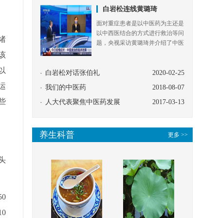
绪
该
以
运
些
头
0
0