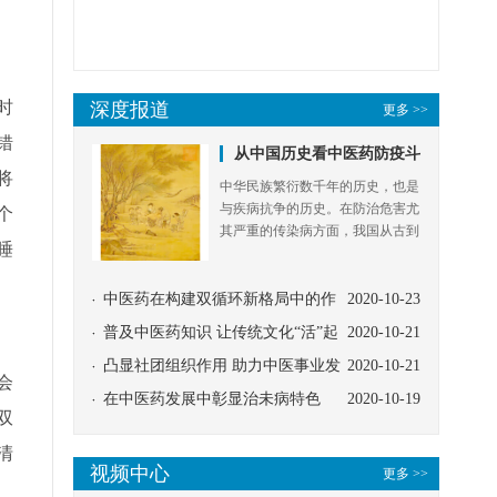
时
错
将
个
睡
会
双
清