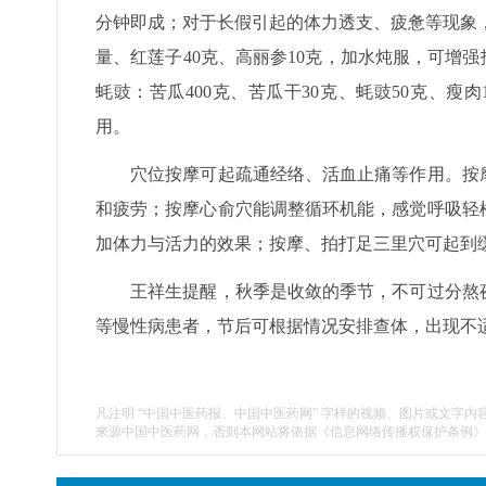
分钟即成；对于长假引起的体力透支、疲惫等现象，
量、红莲子40克、高丽参10克，加水炖服，可增
蚝豉：苦瓜400克、苦瓜干30克、蚝豉50克、瘦
用。
穴位按摩可起疏通经络、活血止痛等作用。按摩
和疲劳；按摩心俞穴能调整循环机能，感觉呼吸轻
加体力与活力的效果；按摩、拍打足三里穴可起到
王祥生提醒，秋季是收敛的季节，不可过分熬夜
等慢性病患者，节后可根据情况安排查体，出现不
凡注明 “中国中医药报、中国中医药网” 字样的视频、图片或文字内
来源中国中医药网，否则本网站将依据《信息网络传播权保护条例》