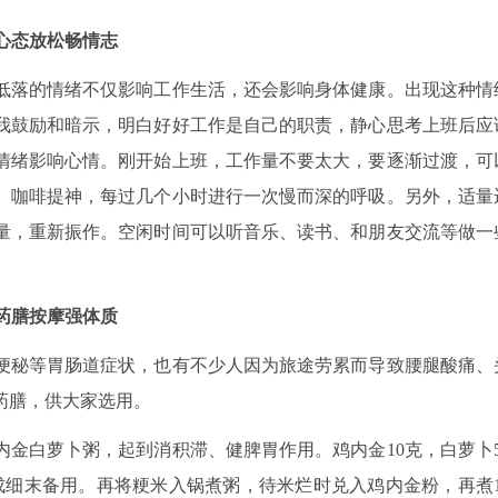
心态放松畅情志
落的情绪不仅影响工作生活，还会影响身体健康。出现这种情
我鼓励和暗示，明白好好工作是自己的职责，静心思考上班后应
情绪影响心情。刚开始上班，工作量不要太大，要逐渐过渡，可
、咖啡提神，每过几个小时进行一次慢而深的呼吸。另外，适量
量，重新振作。空闲时间可以听音乐、读书、和朋友交流等做一
药膳按摩强体质
秘等胃肠道症状，也有不少人因为旅途劳累而导致腰腿酸痛、
药膳，供大家选用。
白萝卜粥，起到消积滞、健脾胃作用。鸡内金10克，白萝卜5
成细末备用。再将粳米入锅煮粥，待米烂时兑入鸡内金粉，再煮1