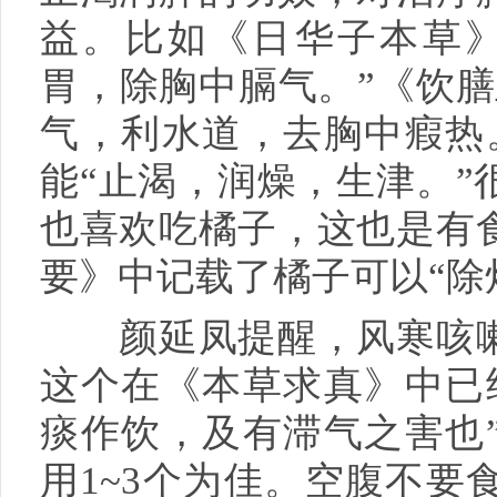
益。比如《日华子本草》
胃，除胸中膈气。”《饮膳
气，利水道，去胸中瘕热
能“止渴，润燥，生津。”
也喜欢吃橘子，这也是有
要》中记载了橘子可以“除
颜延凤提醒，风寒咳嗽
这个在《本草求真》中已
痰作饮，及有滞气之害也
用1~3个为佳。空腹不要