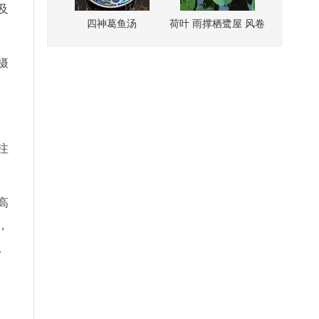
及
摄
注
高
，
。