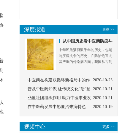
脑
热
着
到
坏
认
地