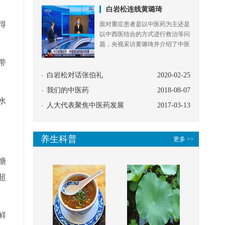
得
带
水
糖
超
鲜