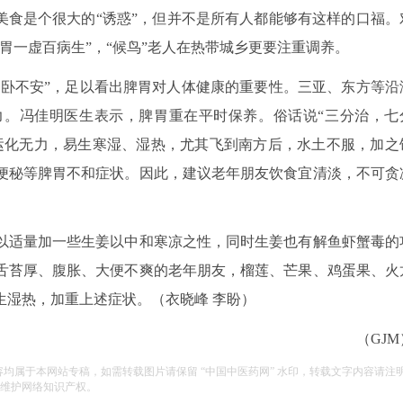
食是个很大的“诱惑”，但并不是所有人都能够有这样的口福。
胃一虚百病生”，“候鸟”老人在热带城乡更要注重调养。
卧不安”，足以看出脾胃对人体健康的重要性。三亚、东方等沿
力。冯佳明医生表示，脾胃重在平时保养。俗话说“三分治，七
运化无力，易生寒湿、湿热，尤其飞到南方后，水土不服，加之
便秘等脾胃不和症状。因此，建议老年朋友饮食宜清淡，不可贪
适量加一些生姜以中和寒凉之性，同时生姜也有解鱼虾蟹毒的
舌苔厚、腹胀、大便不爽的老年朋友，榴莲、芒果、鸡蛋果、火
生湿热，加重上述症状。（衣晓峰 李盼）
（GJM
容均属于本网站专稿，如需转载图片请保留 “中国中医药网” 水印，转载文字内容请注
维护网络知识产权。