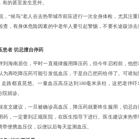
，有的甚至发生意外。
，“候鸟”老人在去热带城市前应进行一次全身体检，尤其注重
检查，有身体危险因素的中老年人要引起警惕，不要长途跋涉去
压患者 切忌擅自停药
伴到海南居住，平时一直规律服用降压药，但今年启程前，他想
认为再吃降压药可能引发低血压，于是自己把药给停了。可谁知
走路都直晃悠。一量血压高压达到180毫米汞柱，这把老伴吓
分院就诊。
友文建议，一旦被确诊高血压，降压药就要终生服用，切忌自
用药，一定要到正规医院，在医生指导下进行。医生建议来热带
携带便携血压仪，以便以后每天监测血压。