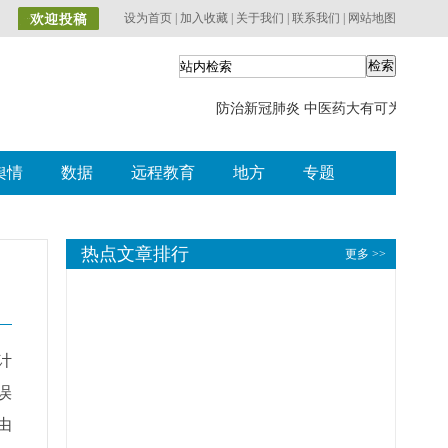
计
误
由