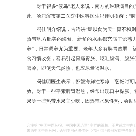
对于很多“候鸟”老人来说，南方的琳琅满目的美
此，哈尔滨市第二医院中医科医生冯佳明提醒：“脾
冯佳明介绍说，古语讲“民以食为天”“胃不和则
热带地方肥美的海鲜、新鲜的水果都充满了诱惑
养”，日常调养尤为重要。老年人多有脾胃虚弱，
食习惯改变，容易引起胃痛胃胀、呕吐腹泻、腹胀
喜冷。即使天气炎热，也应尽量喝温水。
冯佳明医生表示，虾蟹海鲜性寒凉，烹饪时可以
效。对于一些平素脾胃湿热，经常出现口中黏腻、
果等一些热带水果宜少吃，因热带水果性热，会助
凡注明 “中国中医药报、中国中医药网” 字样的视频、图片或文字内
来源中国中医药网，否则本网站将依据《信息网络传播权保护条例》