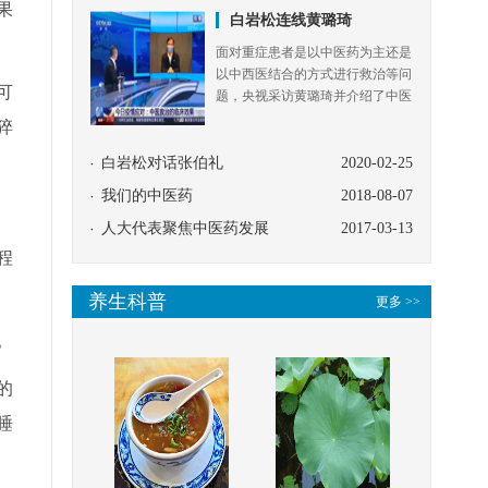
果
可
猝
程
。
的
睡