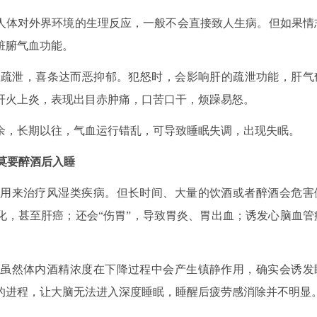
人体对外界环境的生理反应，一般不会直接致人生病。但如果情
脏腑气血功能。
泄，喜条达而恶抑郁。犯怒时，会影响肝的疏泄功能，肝气
肝火上炎，表现出目赤肿痛，口苦口干，烦躁易怒。
，长期以往，气血运行错乱，可导致睡眠失调，出现失眠。
莫要醉酒后入睡
用来治疗风湿类疾病。但长时间、大量的饮酒或者醉酒会危害
化，甚至肝癌；还会“伤胃”，导致胃炎、胃出血；诱发心脑血管
虽然体内酒精浓度在下降过程中会产生镇静作用，确实会诱发
的进程，让大脑无法进入深度睡眠，睡醒后疲劳感消除并不明显