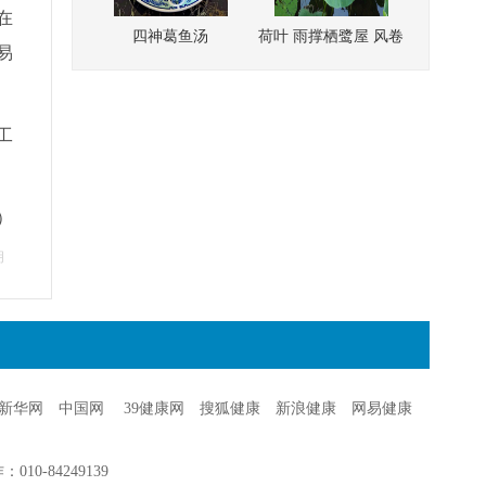
在
易
工
）
明