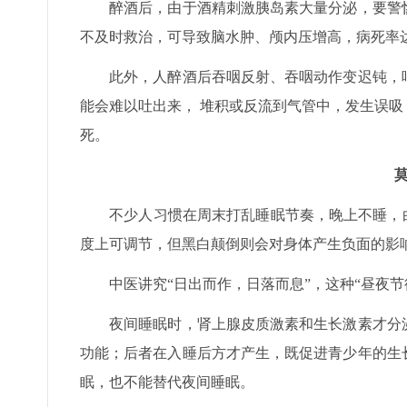
醉酒后，由于酒精刺激胰岛素大量分泌，要警惕
不及时救治，可导致脑水肿、颅内压增高，病死率达
此外，人醉酒后吞咽反射、吞咽动作变迟钝，咽
能会难以吐出来， 堆积或反流到气管中，发生误
死。
不少人习惯在周末打乱睡眠节奏，晚上不睡，白
度上可调节，但黑白颠倒则会对身体产生负面的影
中医讲究“日出而作，日落而息”，这种“昼夜节律
夜间睡眠时，肾上腺皮质激素和生长激素才分泌
功能；后者在入睡后方才产生，既促进青少年的生
眠，也不能替代夜间睡眠。