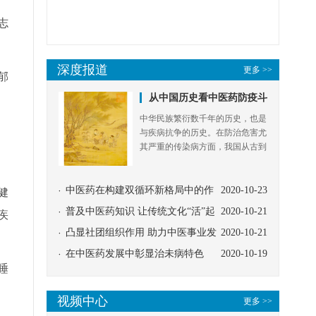
志
郁
健
疾
睡
。