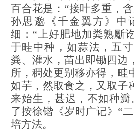
百合花是：“接叶多重，含
孙思邈《千金翼方》中
细：“上好肥地加粪熟斸
于畦中种，如蒜法，五寸
粪、灌水，苗出即锄四边
所，稠处更别移亦得，畦
如芋，然取食之，又取子
来始生，甚迟，不如种瓣
了按徐锴《岁时广记》“二
培方法。