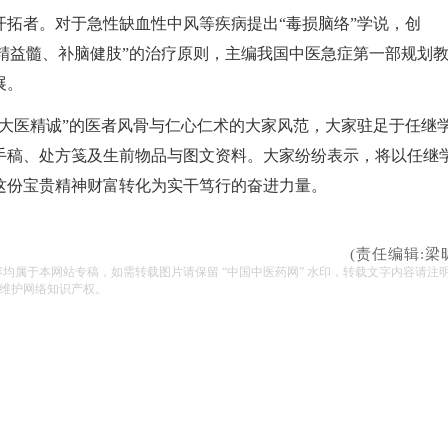
拓者。对于急性缺血性中风等疾病提出“毒损脑络”学说，创
填精益髓、补脑健肢”的治疗原则，主编我国中医急症第一部规划
展。
大医精诚”的医者风骨与仁心仁术的大家风范，大家驻足于任继
手稿、处方笺及生前物品与图文资料。大家纷纷表示，将以任继
这份宝贵精神财富转化为实干笃行的奋进力量。
(责任编辑:梁
容均属于本网站专稿，如需转载图片请保留 “中国中医药网” 水印，转载文字内容请注
维护网络知识产权。