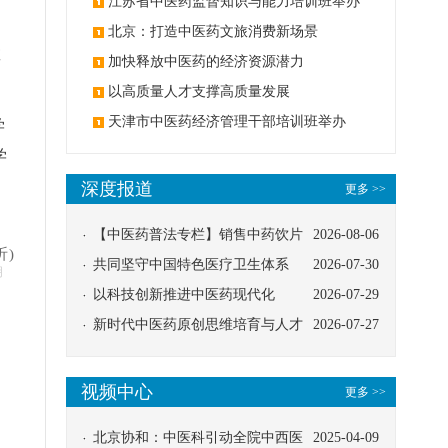
办
江苏省中医药监督知识与能力培训班举办
北京：打造中医药文旅消费新场景
教
加快释放中医药的经济资源潜力
以高质量人才支撑高质量发展
天津市中医药经济管理干部培训班举办
学
学
深度报道
更多 >>
【中医药普法专栏】销售中药饮片
2026-08-06
昕)
应告知煎服方法及注意事项
共同坚守中国特色医疗卫生体系
2026-07-30
明
以科技创新推进中医药现代化
2026-07-29
新时代中医药原创思维培育与人才
2026-07-27
发展路径探索
视频中心
更多 >>
北京协和：中医科引动全院中西医
2025-04-09