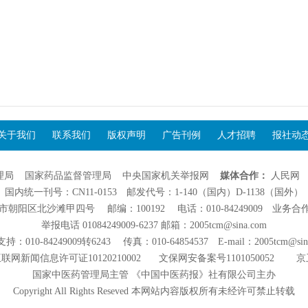
关于我们
联系我们
版权声明
广告刊例
人才招聘
报社动
理局
国家药品监督管理局
中央国家机关举报网
媒体合作：
人民网
国内统一刊号：CN11-0153 邮发代号：1-140（国内）D-1138（国外）
阳区北沙滩甲四号 邮编：100192 电话：010-84249009 业务合作：01
举报电话 01084249009-6237 邮箱：2005tcm@sina.com
：010-84249009转6243 传真：010-64854537 E-mail：2005tcm@sin
联网新闻信息许可证10120210002
文保网安备案号1101050052
京
国家中医药管理局主管 《中国中医药报》社有限公司主办
Copyright All Rights Reseved 本网站内容版权所有未经许可禁止转载