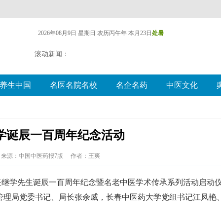
2026年08月9日 星期日
农历丙午年 本月23日
处暑
滚动新闻：
养生中国
名医名院名校
名企名药
中医文化
学诞辰一百周年纪念活动
来源：中国中医药报7版
作者：王爽
师任继学先生诞辰一百周年纪念暨名老中医学术传承系列活动启动
管理局党委书记、局长张余威，长春中医药大学党组书记江凤艳