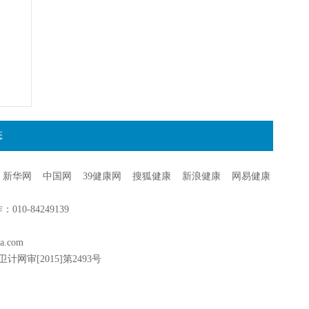
态
新华网
中国网
39健康网
搜狐健康
新浪健康
网易健康
0-84249139
a.com
卫计网审[2015]第2493号