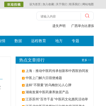
设为首页
|
加入收藏
|
关于我们
|
联系我们
|
网站地图
遗失声明
广西举办比赛探索中（
舆情
数据
远程教育
地方
专题
热点文章排行
更多 >>
上海：推动中医药传承创新和中西医协同发
展
中医上门解六日宿便难题
这杯“不限量”的乌梅饮沁人心脾
仪
湖南发展中医药康养旅居产品
、
江苏苏州“百市千县”中医药文化惠民活动举