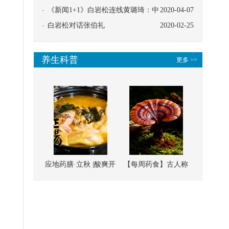
协同
《新闻1+1》白岩松连线黄璐琦：中
2020-04-07
医救治的临床效果
白岩松对话张伯礼
2020-02-25
养生科普
更多 >>
应地药膳·立秋 |酸爽开
【每周药食】古人称
胃，一口入魂！喝下
它为“仙草”，滋补强
这碗汤，滋阴润燥、
壮、培本固元
清热降火