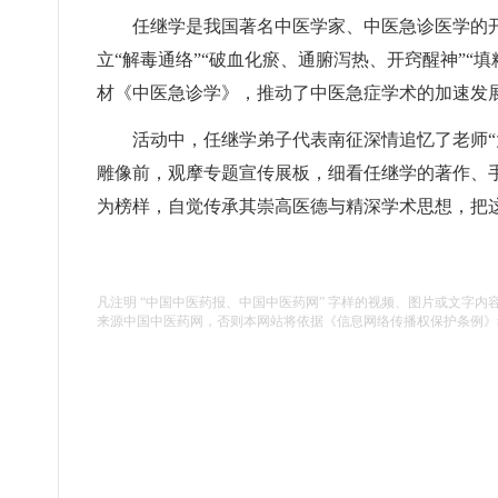
任继学是我国著名中医学家、中医急诊医学的开
立“解毒通络”“破血化瘀、通腑泻热、开窍醒神”“
材《中医急诊学》，推动了中医急症学术的加速发
活动中，任继学弟子代表南征深情追忆了老师“
雕像前，观摩专题宣传展板，细看任继学的著作、
为榜样，自觉传承其崇高医德与精深学术思想，把
凡注明 “中国中医药报、中国中医药网” 字样的视频、图片或文字内
来源中国中医药网，否则本网站将依据《信息网络传播权保护条例》