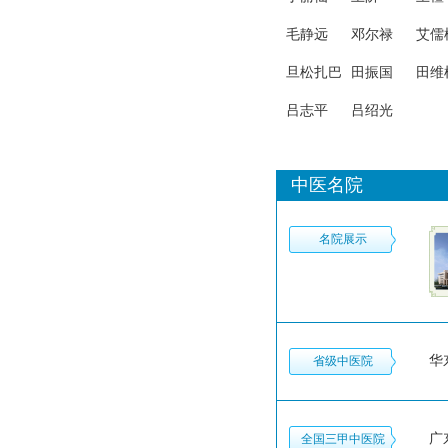
大学生也。暑来寒
往，六载寒窗，学
毛静远
邓尔禄
艾儒
典籍、跟临证，得
施今墨、秦伯未、
旦松扎巴
田振国
田维
祝谌予等大家亲
炙。
吕志平
吕绍光
中医名院
名院展示
华
省级中医院
广
全国三甲中医院