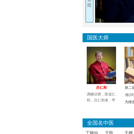
院
国医大师
吕仁和
第二
调糖治肾，医道仁
传(1
和。吕仁和者，甲
为维
戌年生，山西原平
人也。幼识岐黄，
熏染自外祖，启蒙
全国名中医
于卫校，及后负笈
京师，乃首批中医
丁丽仙
王阶
王檀