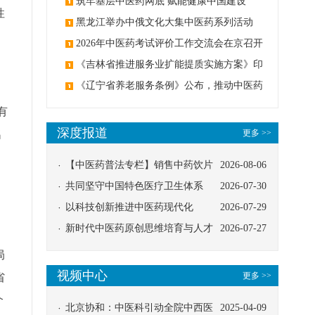
筑牢基层中医药网底 赋能健康中国建设
性
黑龙江举办中俄文化大集中医药系列活动
2026年中医药考试评价工作交流会在京召开
《吉林省推进服务业扩能提质实施方案》印
发：创建中医类国家医学中心
《辽宁省养老服务条例》公布，推动中医药
与养老融合发展
有
深度报道
名
更多 >>
【中医药普法专栏】销售中药饮片
2026-08-06
应告知煎服方法及注意事项
共同坚守中国特色医疗卫生体系
2026-07-30
以科技创新推进中医药现代化
2026-07-29
新时代中医药原创思维培育与人才
2026-07-27
发展路径探索
局
视频中心
更多 >>
省
个
北京协和：中医科引动全院中西医
2025-04-09