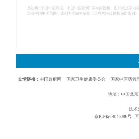
凡注明 “中国中医药报、中国中医药网” 字样的视频、图片或文字内
来源中国中医药网，否则本网站将依据《信息网络传播权保护条例》
友情链接：
中国政府网
国家卫生健康委员会
国家中医药管
地址：中国北京市朝
技术支持
京ICP备14046496号
互