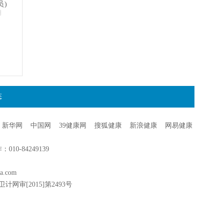
员)
明
态
新华网
中国网
39健康网
搜狐健康
新浪健康
网易健康
0-84249139
a.com
卫计网审[2015]第2493号