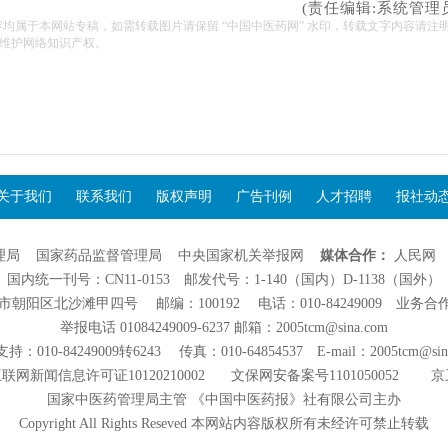
(责任编辑:系统管理
容均属于本网站专稿，如需转载图片请保留 “中国中医药网” 水印，转载文字内容请注
维护网络知识产权。
关于我们
联系我们
版权声明
广告刊例
人才招聘
报社动
理局
国家药品监督管理局
中央国家机关举报网
媒体合作：
人民网
国内统一刊号：CN11-0153 邮发代号：1-140（国内）D-1138（国外）
阳区北沙滩甲四号 邮编：100192 电话：010-84249009 业务合作：01
举报电话 01084249009-6237 邮箱：2005tcm@sina.com
：010-84249009转6243 传真：010-64854537 E-mail：2005tcm@sin
联网新闻信息许可证10120210002
文保网安备案号1101050052
京
国家中医药管理局主管 《中国中医药报》社有限公司主办
Copyright All Rights Reseved 本网站内容版权所有未经许可禁止转载