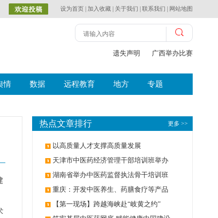
设为首页
|
加入收藏
|
关于我们
|
联系我们
|
网站地图
遗失声明
广西举办比赛探索中
舆情
数据
远程教育
地方
专题
热点文章排行
更多 >>
以高质量人才支撑高质量发展
天津市中医药经济管理干部培训班举办
湖南省举办中医药监督执法骨干培训班
建
重庆：开发中医养生、药膳食疗等产品
【第一现场】跨越海峡赴“岐黄之约”
术