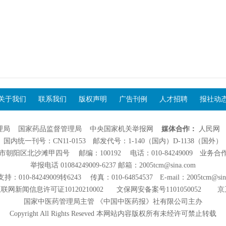
关于我们
联系我们
版权声明
广告刊例
人才招聘
报社动
理局
国家药品监督管理局
中央国家机关举报网
媒体合作：
人民网
国内统一刊号：CN11-0153 邮发代号：1-140（国内）D-1138（国外）
阳区北沙滩甲四号 邮编：100192 电话：010-84249009 业务合作：01
举报电话 01084249009-6237 邮箱：2005tcm@sina.com
：010-84249009转6243 传真：010-64854537 E-mail：2005tcm@sin
联网新闻信息许可证10120210002
文保网安备案号1101050052
京
国家中医药管理局主管 《中国中医药报》社有限公司主办
Copyright All Rights Reseved 本网站内容版权所有未经许可禁止转载