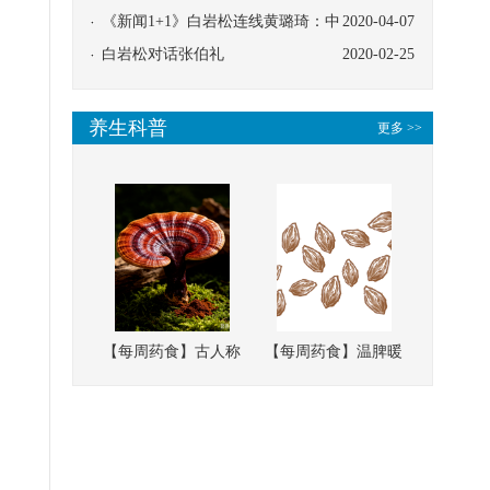
协同
《新闻1+1》白岩松连线黄璐琦：中
2020-04-07
医救治的临床效果
白岩松对话张伯礼
2020-02-25
养生科普
更多 >>
【每周药食】古人称
【每周药食】温脾暖
它为“仙草”，滋补强
肾、固精缩尿，这味
壮、培本固元
南方本草的种子，药
食同源有讲究