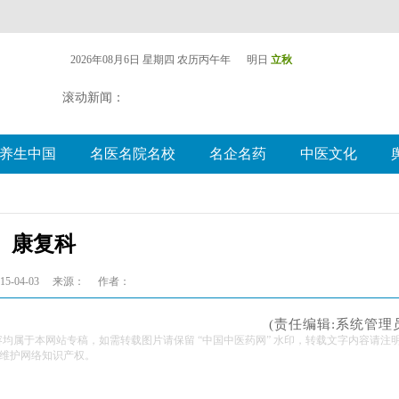
2026年08月6日 星期四
农历丙午年 明日
立秋
滚动新闻：
养生中国
名医名院名校
名企名药
中医文化
康复科
5-04-03
来源：
作者：
(责任编辑:系统管理
容均属于本网站专稿，如需转载图片请保留 “中国中医药网” 水印，转载文字内容请注
维护网络知识产权。