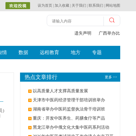
设为首页
|
加入收藏
|
关于我们
|
联系我们
|
网站地图
遗失声明
广西举办比赛探索
舆情
数据
远程教育
地方
专题
热点文章排行
更多 >>
以高质量人才支撑高质量发展
天津市中医药经济管理干部培训班举办
湖南省举办中医药监督执法骨干培训班
员)
明
重庆：开发中医养生、药膳食疗等产品
黑龙江举办中俄文化大集中医药系列活动