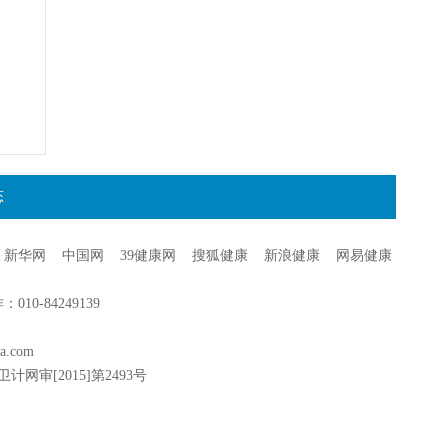
态
新华网
中国网
39健康网
搜狐健康
新浪健康
网易健康
0-84249139
a.com
卫计网审[2015]第2493号