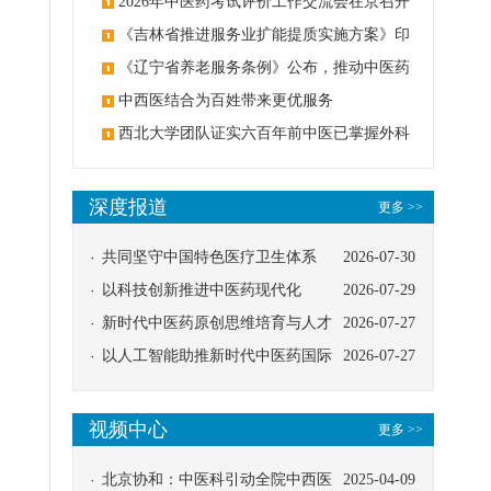
2026年中医药考试评价工作交流会在京召开
《吉林省推进服务业扩能提质实施方案》印
发：创建中医类国家医学中心
《辽宁省养老服务条例》公布，推动中医药
与养老融合发展
中西医结合为百姓带来更优服务
西北大学团队证实六百年前中医已掌握外科
麻醉技术
深度报道
更多 >>
共同坚守中国特色医疗卫生体系
2026-07-30
以科技创新推进中医药现代化
2026-07-29
新时代中医药原创思维培育与人才
2026-07-27
发展路径探索
以人工智能助推新时代中医药国际
2026-07-27
传播
视频中心
更多 >>
北京协和：中医科引动全院中西医
2025-04-09