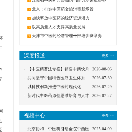
办
江苏省中医药监督知识与能力培训班举办
北京：打造中医药文旅消费新场景
加快释放中医药的经济资源潜力
以高质量人才支撑高质量发展
天津市中医药经济管理干部培训班举办
体
士
深度报道
更多 >>
【中医药普法专栏】销售中药饮片
2026-08-06
中
应告知煎服方法及注意事项
共同坚守中国特色医疗卫生体系
2026-07-30
置
以科技创新推进中医药现代化
2026-07-29
新时代中医药原创思维培育与人才
2026-07-27
发展路径探索
河
视频中心
更多 >>
点
北京协和：中医科引动全院中西医
2025-04-09
医