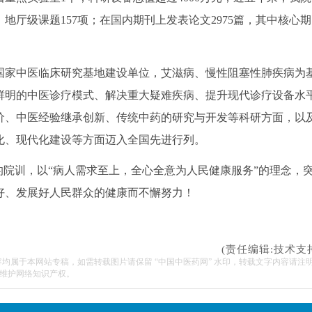
地厅级课题157项；在国内期刊上发表论文2975篇，其中核心期
国家中医临床研究基地建设单位，艾滋病、慢性阻塞性肺疾病为
鲜明的中医诊疗模式、解决重大疑难疾病、提升现代诊疗设备水
价、中医经验继承创新、传统中药的研究与开发等科研方面，以
化、现代化建设等方面迈入全国先进行列。
院训，以“病人需求至上，全心全意为人民健康服务”的理念，
好、发展好人民群众的健康而不懈努力！
(责任编辑:技术支
容均属于本网站专稿，如需转载图片请保留 “中国中医药网” 水印，转载文字内容请注
维护网络知识产权。