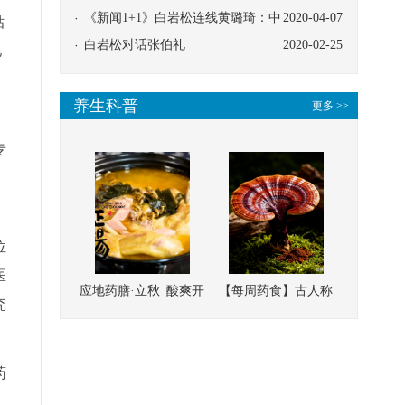
协同
《新闻1+1》白岩松连线黄璐琦：中
2020-04-07
贴
医救治的临床效果
白岩松对话张伯礼
2020-02-25
亿
养生科普
更多 >>
专
位
医
应地药膳·立秋 |酸爽开
【每周药食】古人称
究
胃，一口入魂！喝下
它为“仙草”，滋补强
这碗汤，滋阴润燥、
壮、培本固元
清热降火
药