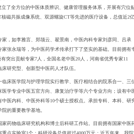
建立了全方位的中医体质辨识、健康管理服务体系，开展有穴位
T核磁共振成像系统、双源螺旋CT等先进的医疗设备，总值近2
家，如李雅言、郑颉云、翟景南，中医内科专家刘彦同、吕承
专家张永瑞等，为中医药学术传承打下了坚实的基础。目前拥有
家级有突出贡献专家7人，全国名老中医20人，河南省优秀专家11
临床研究型、创新型中医药人才队伍。
一临床医学院与护理学院实行教学、医疗相结合的院系合一、三
床医学专业中医五官方向、康复治疗学等六个专业方向；设有中
有中医内科、中医外科等10个硕士授权点。承担专科、本科、研
学院的重要教学基地。
家药物临床研究机构和博士后科研工作站。目前拥有国家中医
重点实验室1个；科研设备总值超过4000万元；近五年来，我院