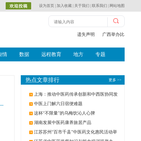
设为首页
|
加入收藏
|
关于我们
|
联系我们
|
网站地图
遗失声明
广西举办比赛探索中
舆情
数据
远程教育
地方
专题
热点文章排行
更多 >>
上海：推动中医药传承创新和中西医协同发
展
中医上门解六日宿便难题
这杯“不限量”的乌梅饮沁人心脾
湖南发展中医药康养旅居产品
江苏苏州“百市千县”中医药文化惠民活动举