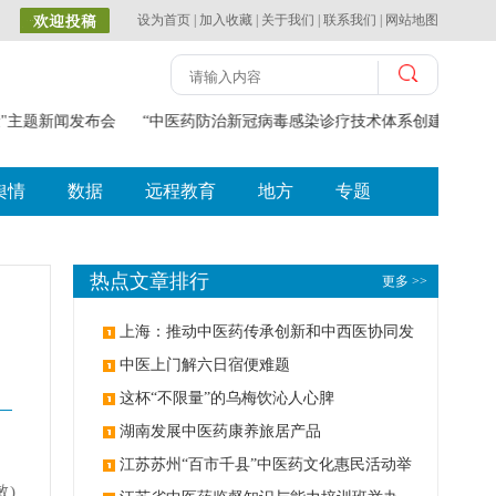
设为首页
|
加入收藏
|
关于我们
|
联系我们
|
网站地图
康"主题新闻发布会
“中医药防治新冠病毒感染诊疗技术体系创建与应用”
舆情
数据
远程教育
地方
专题
热点文章排行
更多 >>
上海：推动中医药传承创新和中西医协同发
展
中医上门解六日宿便难题
这杯“不限量”的乌梅饮沁人心脾
湖南发展中医药康养旅居产品
江苏苏州“百市千县”中医药文化惠民活动举
敏)