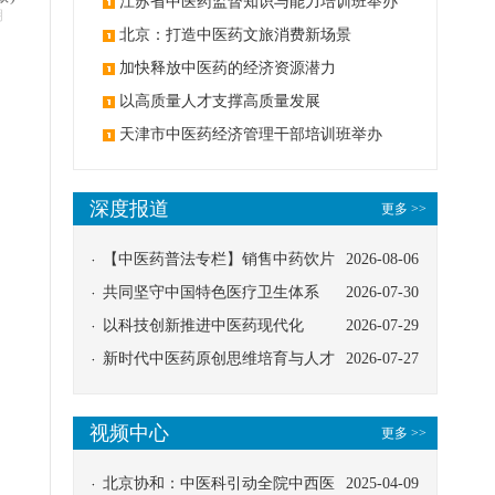
办
江苏省中医药监督知识与能力培训班举办
明
北京：打造中医药文旅消费新场景
加快释放中医药的经济资源潜力
以高质量人才支撑高质量发展
天津市中医药经济管理干部培训班举办
深度报道
更多 >>
【中医药普法专栏】销售中药饮片
2026-08-06
应告知煎服方法及注意事项
共同坚守中国特色医疗卫生体系
2026-07-30
以科技创新推进中医药现代化
2026-07-29
新时代中医药原创思维培育与人才
2026-07-27
发展路径探索
视频中心
更多 >>
北京协和：中医科引动全院中西医
2025-04-09