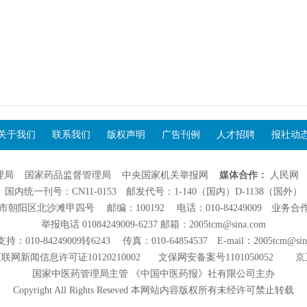
关于我们
联系我们
版权声明
广告刊例
人才招聘
报社动
理局
国家药品监督管理局
中央国家机关举报网
媒体合作：
人民网
国内统一刊号：CN11-0153 邮发代号：1-140（国内）D-1138（国外）
阳区北沙滩甲四号 邮编：100192 电话：010-84249009 业务合作：01
举报电话 01084249009-6237 邮箱：2005tcm@sina.com
：010-84249009转6243 传真：010-64854537 E-mail：2005tcm@sin
联网新闻信息许可证10120210002
文保网安备案号1101050052
京
国家中医药管理局主管 《中国中医药报》社有限公司主办
Copyright All Rights Reseved 本网站内容版权所有未经许可禁止转载