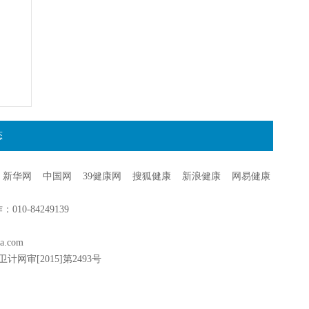
态
新华网
中国网
39健康网
搜狐健康
新浪健康
网易健康
0-84249139
a.com
卫计网审[2015]第2493号