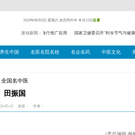
2026年08月8日 星期六
农历丙午年 本月23日
处暑
探索中（壮瑶）药药膳食疗推广应用
滚动新闻：
国家卫健委召开"时令节气与健
养生中国
名医名院名校
名企名药
中医文化
全国名中医
田振国
4-05-22
来源：
作者：
(责任编辑:杨