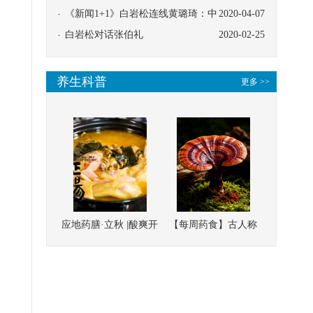
协同
《新闻1+1》白岩松连线黄璐琦：中
2020-04-07
医救治的临床效果
白岩松对话张伯礼
2020-02-25
养生科普
更多 >>
应地药膳·立秋 |酸爽开
【每周药食】古人称
胃，一口入魂！喝下
它为“仙草”，滋补强
这碗汤，滋阴润燥、
壮、培本固元
清热降火