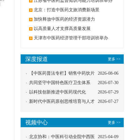
办
江苏省中医药监督知识与能力培训班举办
明
北京：打造中医药文旅消费新场景
加快释放中医药的经济资源潜力
以高质量人才支撑高质量发展
天津市中医药经济管理干部培训班举办
深度报道
更多 >>
【中医药普法专栏】销售中药饮片
2026-08-06
应告知煎服方法及注意事项
共同坚守中国特色医疗卫生体系
2026-07-30
以科技创新推进中医药现代化
2026-07-29
新时代中医药原创思维培育与人才
2026-07-27
发展路径探索
视频中心
更多 >>
北京协和：中医科引动全院中西医
2025-04-09