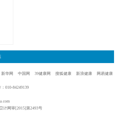
态
新华网
中国网
39健康网
搜狐健康
新浪健康
网易健康
0-84249139
a.com
卫计网审[2015]第2493号