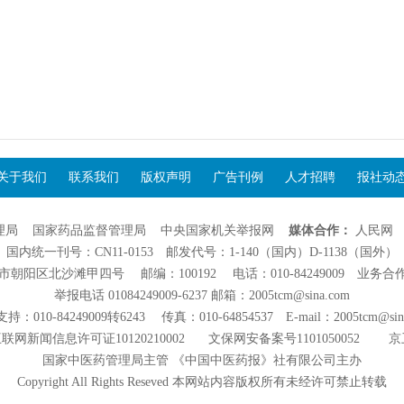
关于我们
联系我们
版权声明
广告刊例
人才招聘
报社动
理局
国家药品监督管理局
中央国家机关举报网
媒体合作：
人民网
国内统一刊号：CN11-0153 邮发代号：1-140（国内）D-1138（国外）
阳区北沙滩甲四号 邮编：100192 电话：010-84249009 业务合作：01
举报电话 01084249009-6237 邮箱：2005tcm@sina.com
：010-84249009转6243 传真：010-64854537 E-mail：2005tcm@sin
联网新闻信息许可证10120210002
文保网安备案号1101050052
京
国家中医药管理局主管 《中国中医药报》社有限公司主办
Copyright All Rights Reseved 本网站内容版权所有未经许可禁止转载