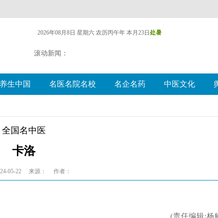
2026年08月8日 星期六
农历丙午年 本月23日
处暑
滚动新闻：
养生中国
名医名院名校
名企名药
中医文化
全国名中医
卡洛
4-05-22
来源：
作者：
(责任编辑:杨