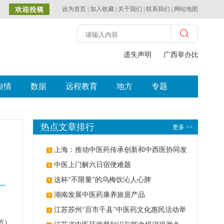
设为首页
|
加入收藏
|
关于我们
|
联系我们
|
网站地图
遗失声明
广西举办比赛探索
舆情
数据
远程教育
地方
专题
热点文章排行
更多 >>
上海：推动中医药传承创新和中西医协同发
展
中医上门解六日宿便难题
这杯“不限量”的乌梅饮沁人心脾
湖南发展中医药康养旅居产品
江苏苏州“百市千县”中医药文化惠民活动举
敏)