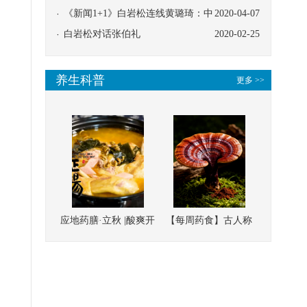
协同
《新闻1+1》白岩松连线黄璐琦：中
2020-04-07
医救治的临床效果
白岩松对话张伯礼
2020-02-25
养生科普
更多 >>
应地药膳·立秋 |酸爽开
【每周药食】古人称
胃，一口入魂！喝下
它为“仙草”，滋补强
这碗汤，滋阴润燥、
壮、培本固元
清热降火