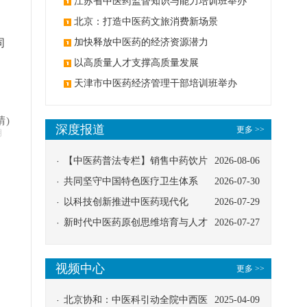
办
江苏省中医药监督知识与能力培训班举办
北京：打造中医药文旅消费新场景
同
加快释放中医药的经济资源潜力
以高质量人才支撑高质量发展
天津市中医药经济管理干部培训班举办
晴)
深度报道
更多 >>
明
【中医药普法专栏】销售中药饮片
2026-08-06
应告知煎服方法及注意事项
共同坚守中国特色医疗卫生体系
2026-07-30
以科技创新推进中医药现代化
2026-07-29
新时代中医药原创思维培育与人才
2026-07-27
发展路径探索
视频中心
更多 >>
北京协和：中医科引动全院中西医
2025-04-09