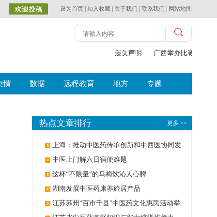
设为首页
|
加入收藏
|
关于我们
|
联系我们
|
网站地图
遗失声明
广西举办比赛探索中
舆情
数据
远程教育
地方
专题
热点文章排行
更多 >>
上海：推动中医药传承创新和中西医协同发
展
中医上门解六日宿便难题
这杯“不限量”的乌梅饮沁人心脾
湖南发展中医药康养旅居产品
江苏苏州“百市千县”中医药文化惠民活动举