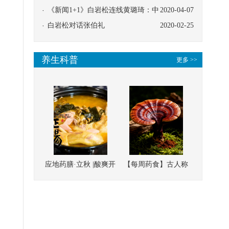
协同
《新闻1+1》白岩松连线黄璐琦：中
2020-04-07
医救治的临床效果
白岩松对话张伯礼
2020-02-25
养生科普
更多 >>
应地药膳·立秋 |酸爽开
【每周药食】古人称
胃，一口入魂！喝下
它为“仙草”，滋补强
这碗汤，滋阴润燥、
壮、培本固元
清热降火