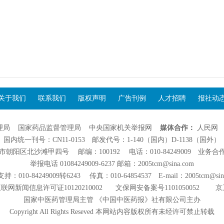
关于我们
联系我们
版权声明
广告刊例
人才招聘
报社动
理局
国家药品监督管理局
中央国家机关举报网
媒体合作：
人民网
国内统一刊号：CN11-0153 邮发代号：1-140（国内）D-1138（国外）
阳区北沙滩甲四号 邮编：100192 电话：010-84249009 业务合作：01
举报电话 01084249009-6237 邮箱：2005tcm@sina.com
：010-84249009转6243 传真：010-64854537 E-mail：2005tcm@sin
联网新闻信息许可证10120210002
文保网安备案号1101050052
京
国家中医药管理局主管 《中国中医药报》社有限公司主办
Copyright All Rights Reseved 本网站内容版权所有未经许可禁止转载