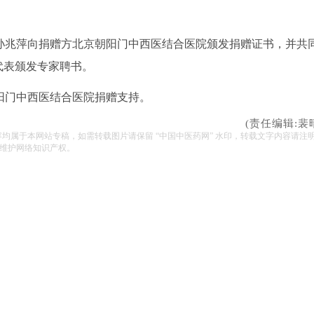
孙兆萍向捐赠方北京朝阳门中西医结合医院颁发捐赠证书，并共
代表颁发专家聘书。
阳门中西医结合医院捐赠支持。
(责任编辑:裴
容均属于本网站专稿，如需转载图片请保留 “中国中医药网” 水印，转载文字内容请注
维护网络知识产权。