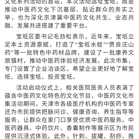
文化系列活动的首站，本次活动选址宝坻，既是
推动中医药文化下沉基层、贴近群众的务实之
举，也为深化京津冀中医药文化共生、业态共
融、发展共进搭建了重要平台。
宝坻区委书记毛劲松表示，近年来，宝坻立
足本土资源禀赋，打造了“宝坻水蛭”“贾良庄山
药”等一批特色中药材品牌，建设了一批康养文
旅镇村，推动中医药体验经济发展。此次市集，
专门设置了企业洽谈区，希望企业更好地了解宝
坻、选择宝坻、投资宝坻。
活动启动仪式上，相关医院医务人员表演了
蕴含中医药文化特色的文化节目，中医药文化市
集活动期间，天津市各级医疗机构的中医药专家
还为市民提供把脉问诊、健康咨询、养生指导等
服务，让群众在家门口享受优质中医药服务。中
医药器具、中药饮片、香囊制作等展示区为市民
提供沉浸式体验。此外，针刺、拔罐、刮痧、推