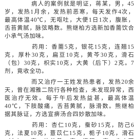
病人的案例就是明证，蒋某，男，45
岁，发热1月余，发热前恶寒，每天发作4次，
最高体温40℃，无呕吐，大便1日1次，腹胀，
舌苔黄腻，脉弦略数。熊继柏方选新加香薷饮合
小承气汤加味。
药用：香薷5克，银花15克，连翘15
克，厚朴30克，扁豆10克，黄芩30克，滑石
（包）30克，枳实10克，大黄（后下）2克。7
剂，竟收全功。
而又治疗一王姓发热患者，发热20余
天，曾在湘雅二院行各种检查，未发现异常，西
医治疗无效。每于午后发热益甚，最高体温
40℃，下肢酸痛，舌苔黄腻，脉滑数。熊继柏
据其脉证，方选宣痹汤合四妙散加味。
药用：杏仁10克，蚕砂15克，防己6
克，法夏10克，薏苡仁15克，栀子10克，滑石