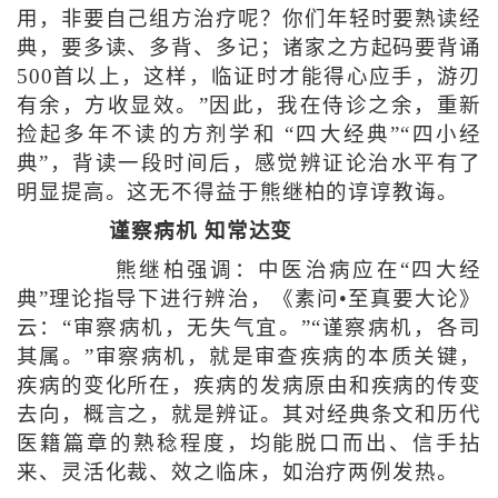
用，非要自己组方治疗呢？你们年轻时要熟读经
典，要多读、多背、多记；诸家之方起码要背诵
500首以上，这样，临证时才能得心应手，游刃
有余，方收显效。”因此，我在侍诊之余，重新
捡起多年不读的方剂学和 “四大经典”“四小经
典”，背读一段时间后，感觉辨证论治水平有了
明显提高。这无不得益于熊继柏的谆谆教诲。
谨察病机 知常达变
熊继柏强调：中医治病应在“四大经
典”理论指导下进行辨治，《素问•至真要大论》
云：“审察病机，无失气宜。”“谨察病机，各司
其属。”审察病机，就是审查疾病的本质关键，
疾病的变化所在，疾病的发病原由和疾病的传变
去向，概言之，就是辨证。其对经典条文和历代
医籍篇章的熟稔程度，均能脱口而出、信手拈
来、灵活化裁、效之临床，如治疗两例发热。