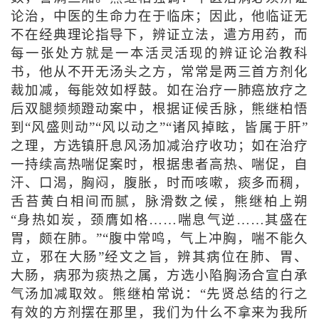
论治，中医的生命力在于临床；因此，他临证无
不在经典理论指导下，辨证立法，遣方用药，而
每一张处方就是一本活灵活现的辨证论治教科
书，他从不开无汤头之方，常常是两三首方剂化
裁加减，每能效如桴鼓。如在治疗一肺癌放疗之
后双腿频频蹬动案中，根据证候舌脉，熊继柏悟
到“风盛则动”“风以动之”“诸风掉眩，皆属于肝”
之理，方选镇肝息风汤加减治疗收功；如在治疗
一持续高热喘促案时，根据患者高热、喘促，自
汗、口渴，胸闷，腹胀，时而咳嗽，痰多而稠，
舌苔黄白相间而腻，脉滑数之候，熊继柏上朔
“身热如炭，颈膺如格……喘息气逆……其盛在
胃，颇在肺。”“腹中常鸣，气上冲胸，喘不能久
立，邪在大肠”经文之旨，辨其病位在肺、胃、
大肠，病邪为痰热之属，方选小陷胸汤合宣白承
气汤加减取效。熊继柏常说：“先贤总结的行之
有效的方剂摆在那里，我们为什么不拿来为我所