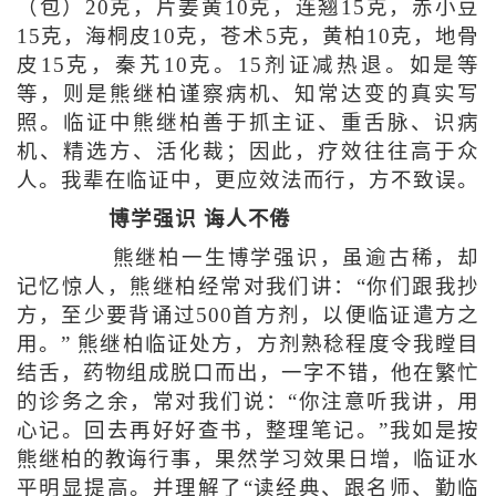
（包）20克，片姜黄10克，连翘15克，赤小豆
15克，海桐皮10克，苍术5克，黄柏10克，地骨
皮15克，秦艽10克。15剂证减热退。如是等
等，则是熊继柏谨察病机、知常达变的真实写
照。临证中熊继柏善于抓主证、重舌脉、识病
机、精选方、活化裁；因此，疗效往往高于众
人。我辈在临证中，更应效法而行，方不致误。
博学强识 诲人不倦
熊继柏一生博学强识，虽逾古稀，却
记忆惊人，熊继柏经常对我们讲：“你们跟我抄
方，至少要背诵过500首方剂，以便临证遣方之
用。” 熊继柏临证处方，方剂熟稔程度令我瞠目
结舌，药物组成脱口而出，一字不错，他在繁忙
的诊务之余，常对我们说：“你注意听我讲，用
心记。回去再好好查书，整理笔记。”我如是按
熊继柏的教诲行事，果然学习效果日增，临证水
平明显提高。并理解了“读经典、跟名师、勤临