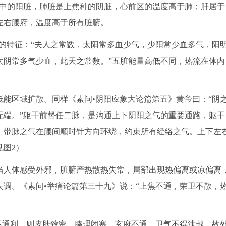
焦中的阳脏，肺脏是上焦种的阴脏，心前区的温度高于肺；肝居于
左右腰府，温度高于所有脏腑。
的特征：“夫人之常数，太阳常多血少气，少阳常少血多气，阳
太阴常多气少血，此天之常数。”五脏能量高低不同，热流在体内
能区域扩散。同样《素问•阴阳应象大论篇第五》黄帝曰：“阴
无端。”躯干前督任二脉，是沟通上下阴阳之气的重要通路，躯干
，带脉之气在腰间顺时针方向环绕，约束所有经络之气。上下左
图2）
人体感受外邪，脏腑产热散热失常，局部出现热偏离或凉偏离
调。《素问•举痛论篇第三十九》说：“上焦不通，荣卫不散，
不通利，则皮肤致密，腠理闭塞，玄府不通，卫气不得泄越，故