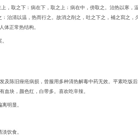
在上，取之下﹔病在下，取之上﹔病在中，傍取之。治热以寒，
之﹔治清以温，热而行之。故消之削之，吐之下之，補之寫之，
复人体正常热结构。
案。
发及陈旧痤疮病损，曾服用多种清热解毒中药无效。平素吃饭后
经有血块，颜色红，白带多。喜欢吃辛辣。
偏离明显。
清淡饮食。