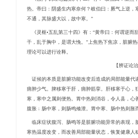
热。帝曰：阴盛生内寒奈何？岐伯曰：厥气上逆，
不通，其脉盛大以，故中寒。”
《灵枢•五乱第三十四》有：“黄帝曰：何谓逆而
干，乱于胸中，是谓大悗。”上焦热下焦凉，脏腑
理论可以进行诠释。
【辨证论
证候的本质是脏腑功能改变后造成的局部能量代谢
痈肿少气。脾移寒于肝，痈肿筋挛。肝移寒于心，狂
寒，寒中之属则便热。胃中热则消谷，令人县，心
腹胀﹔肠中寒，则肠鸣飧泄。胃中寒、肠中热则胀
临床症状腹泻、肠鸣等是脏腑功能异常的表现，脏
寒热温度改变，而改善局部能量状态，恢复健康人