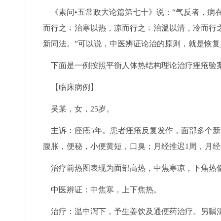
《素问•五常政大论篇第七十》说：“气反者，病
而行之﹔治寒以热，凉而行之﹔治溫以清，冷而行
新同法。”可以说，中医辨证论治的原则，就是恢
下面是一例按照平衡人体热结构理论治疗痤疮验
【临床病例】
吴某，女，25岁。
主诉：痤疮5年。患者痤疮反复发作，面部多个新
腹胀，便秘，小便黄短，口臭；月经推迟1周，月
治疗前热图表现为面部高热，中焦寒凉，下焦热
中医辨证：中焦寒，上下焦热。
治疗：温中泻下，予生姜饮及通便药治疗。另嘱