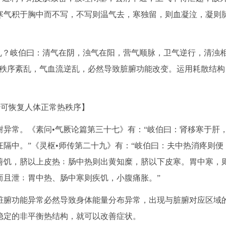
寒气积于胸中而不写，不写则温气去，寒独留，则血凝泣，凝则
乱？岐伯曰：清气在阴，浊气在阳，营气顺脉，卫气逆行，清浊
热秩序紊乱，气血流逆乱，必然导致脏腑功能改变。运用耗散结构
治可恢复人体正常热秩序】
异常。《素问•气厥论篇第三十七》有：“岐伯曰：肾移寒于肝
隔中。”《灵枢•师传第二十九》有：“岐伯曰：夫中热消疼则便
善饥，脐以上皮热﹔肠中热则出黄知糜，脐以下皮寒。胃中寒，
而且泄﹔胃中热、肠中寒则疾饥，小腹痛胀。”
腑功能异常必然导致身体能量分布异常，出现与脏腑对应区域
稳定的非平衡热结构，就可以改善症状。