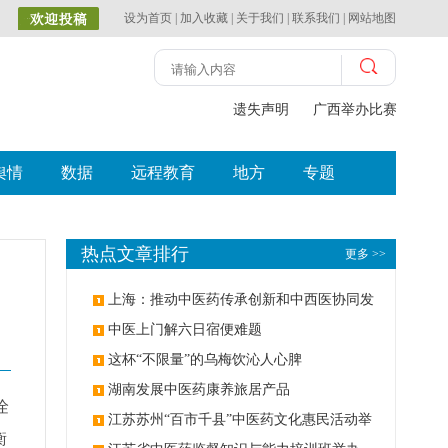
设为首页
|
加入收藏
|
关于我们
|
联系我们
|
网站地图
遗失声明
广西举办比赛探索中（
舆情
数据
远程教育
地方
专题
热点文章排行
更多 >>
上海：推动中医药传承创新和中西医协同发
展
中医上门解六日宿便难题
这杯“不限量”的乌梅饮沁人心脾
湖南发展中医药康养旅居产品
诠
江苏苏州“百市千县”中医药文化惠民活动举
衡