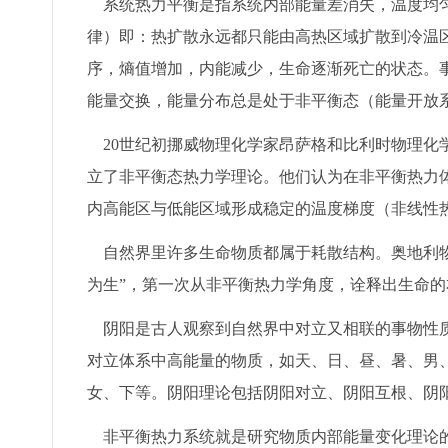
系统热力平衡是指系统内部能量差消失，温度均匀布
律）即：热扩散永远都只能由高热区域扩散到冷温
序，熵值增加，内能减少，生命逐渐死亡的状态。
能量交换，能量分布总是处于非平衡态（能量开放
20世纪初挪威物理化学家昂萨格和比利时物理化
立了非平衡态热力学理论。他们认为在非平衡热力
内高能区与低能区域形成稳定的温度梯度（非线性
自然界里许多生命物质都属于耗散结构。奥地利物
为生”，第一次从非平衡热力学角度，诠释出生命的
阴阳是古人观察到自然界中对立又相联的事物性质
对立体系中高能量的物质，如天、日、昼、暑、男
女、下等。阴阳理论包括阴阳对立、阴阳互根、阴
非平衡热力系统就是研究物质内部能量变化理论的