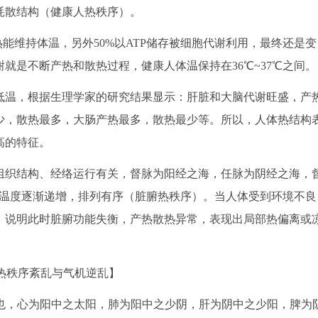
耗散结构（健康人热秩序）。
能维持体温，另外50%以ATP储存被细胞代谢利用，最终还是变
就是不断产热和散热过程，健康人体温保持在36℃~37℃之间。
温，根据生理学家的研究结果显示：肝脏和大脑代谢旺盛，产
少，散热最多，大肠产热最多，散热最少等。所以，人体热结构
高的特征。
织结构、经络运行有关，督脉为阳经之海，任脉为阴经之海，
腹温度逐渐递增，排列有序（脏腑热秩序）。当人体受到环境不良
，说明此时脏腑功能失衡，产热散热异常，表现出局部热偏离或
热秩序紊乱与气机逆乱】
藏也，心为阳中之太阳，肺为阳中之少阴，肝为阴中之少阳，脾为