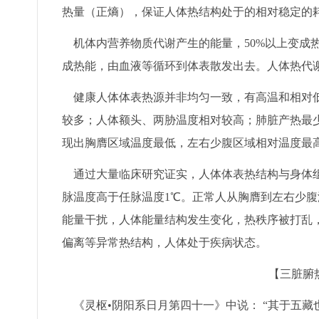
热量（正熵），保证人体热结构处于的相对稳定的
机体内营养物质代谢产生的能量，50%以上变成热
成热能，由血液等循环到体表散发出去。人体热代谢
健康人体体表热源并非均匀一致，有高温和相对低
较多；人体额头、两胁温度相对较高；肺脏产热最
现出胸膺区域温度最低，左右少腹区域相对温度最
通过大量临床研究证实，人体体表热结构与身体组
脉温度高于任脉温度1℃。正常人从胸膺到左右少
能量干扰，人体能量结构发生变化，热秩序被打乱
偏离等异常热结构，人体处于疾病状态。
【三脏腑
《灵枢•阴阳系日月第四十一》中说： “其于五