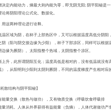
决定内能动力，熵最大则内能为零，即无阴无阳; 阴平阳秘是一
理论将阴阳理论公式化、数据化。
，用这两种理论进行诠释。
温区域为阴，在杯子上部热区中，又可以根据温度高低分阴阳
之阴（阳与阴交接边缘为少阳），杯子下部凉区，同样可以根据
阴边缘为厥阴）。太阳指整个热域，太阴指整个凉区。
上升，此所谓阴阳互化；温度高低是相对的，没有低温就没有
流），从阳明到少阳到太阴到厥阴，不同的温度梯度产生相对应
的耗散结构与阴平阳秘】
能量交换（散热与做功），又有物质交换（呼吸饮食呼吸排
能量消耗。人体从外界获得有益能量（负熵），人体代谢做功产