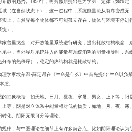
散的趋势。1850年，柯劳修斯提出热力学第二定律（熵增定
区域（在自然状态下），这一过程中，系统能量流从有序变成无
事实上，自然界每个物体都不可能孤立存在，物体与环境不停进
系统）。
学家普里戈金，对开放能量系统进行研究，提出耗散结构概念，
体系中，当外界对系统注入的能量与系统消耗的能量相等时，系
热分布的热秩序），稳定的热结构就是耗散结构。
理学家埃尔温•薛定谔在《生命是什么》中首先提出“生命以负
本质。
的抽象概括，如天地、日月、昼夜、寒暑、男女、上下等，阳
、上等，阴是对立体系中能量相对低的物质，如地、月、夜、寒
阳转化、阴阳无限可分等理论。
规律，与中医理论在细节上有许多契合点。比如阴阳理论认为