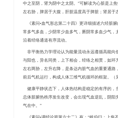
中之至阴，肾为阴中之太阴。”可解读为心脏是上
左右胁，脾居于大腹，肝脏温度高于脾脏；肾居于
《素问•血气形志第二十四》更详细描述六经脏腑
常多气多血，少阴常少血多气，厥阴常多血少气，
沿着经络通道有序流动。
非平衡热力学理论认为能量流动永远遵循高能向低
与阳也，异名同类，上下相会，经络之相贯，如环
左右两胁，左升右降，是条达内脏气血的重要通路
前后气机运行，构成人体三维气机循环的框架。（见
健康平静状态下，人体热结构是稳定的有序的，当
总体脏腑热秩序发生改变，会出现气血逆乱，阴阳失
气在中。”
《素问•调经论篇第六十二》有：“岐伯曰：上焦