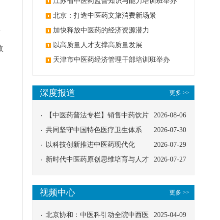
办
江苏省中医药监督知识与能力培训班举办
北京：打造中医药文旅消费新场景
加快释放中医药的经济资源潜力
有
以高质量人才支撑高质量发展
效
天津市中医药经济管理干部培训班举办
深度报道
更多 >>
【中医药普法专栏】销售中药饮片
2026-08-06
应告知煎服方法及注意事项
共同坚守中国特色医疗卫生体系
2026-07-30
以科技创新推进中医药现代化
2026-07-29
新时代中医药原创思维培育与人才
2026-07-27
发展路径探索
视频中心
更多 >>
北京协和：中医科引动全院中西医
2025-04-09