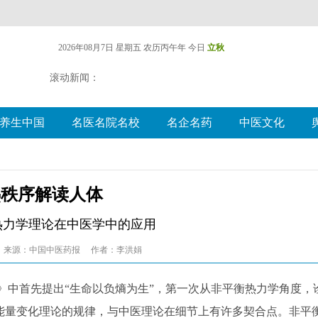
2026年08月7日 星期五
农历丙午年 今日
立秋
滚动新闻：
养生中国
名医名院名校
名企名药
中医文化
热秩序解读人体
热力学理论在中医学中的应用
来源：中国中医药报
作者：李洪娟
》中首先提出“生命以负熵为生”，第一次从非平衡热力学角度，
能量变化理论的规律，与中医理论在细节上有许多契合点。非平