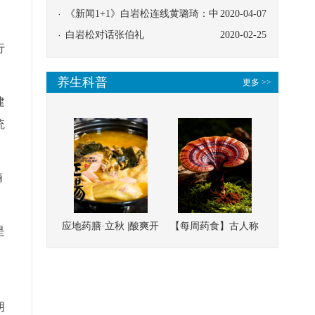
协同
《新闻1+1》白岩松连线黄璐琦：中
2020-04-07
医救治的临床效果
白岩松对话张伯礼
2020-02-25
行
养生科普
更多 >>
建
统
熵
应地药膳·立秋 |酸爽开
【每周药食】古人称
是
胃，一口入魂！喝下
它为“仙草”，滋补强
、
这碗汤，滋阴润燥、
壮、培本固元
清热降火
阴