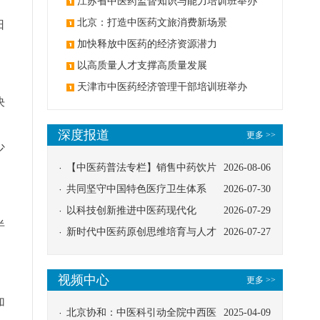
办
江苏省中医药监督知识与能力培训班举办
北京：打造中医药文旅消费新场景
日
加快释放中医药的经济资源潜力
，
以高质量人才支撑高质量发展
天津市中医药经济管理干部培训班举办
决
深度报道
更多 >>
少
【中医药普法专栏】销售中药饮片
2026-08-06
应告知煎服方法及注意事项
共同坚守中国特色医疗卫生体系
2026-07-30
以科技创新推进中医药现代化
2026-07-29
半
新时代中医药原创思维培育与人才
2026-07-27
发展路径探索
视频中心
更多 >>
加
北京协和：中医科引动全院中西医
2025-04-09