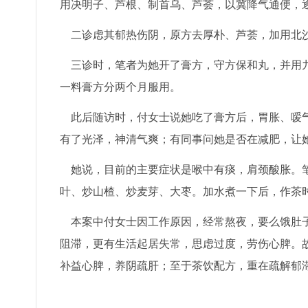
用决明子、芦根、制首乌、芦荟，以冀降气通便，
二诊虑其郁热伤阴，原方去厚朴、芦荟，加用北
三诊时，笔者为她开了膏方，守方保和丸，并用九
一料膏方分两个月服用。
此后随访时，付女士说她吃了膏方后，胃胀、嗳气
有了光泽，神清气爽；有同事问她是否在减肥，让
她说，目前的主要症状是喉中有痰，肩颈酸胀。笔
叶、炒山楂、炒麦芽、大枣。加水煮一下后，作茶
本案中付女士因工作原因，经常熬夜，要么饿肚子
阻滞，更有生活起居失常，思虑过度，劳伤心脾。
补益心脾，养阴疏肝；至于茶饮配方，重在疏解郁滞