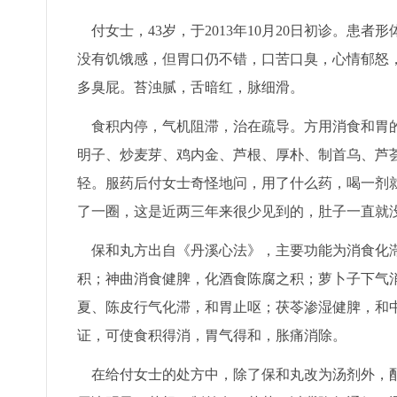
付女士，43岁，于2013年10月20日初诊。患
没有饥饿感，但胃口仍不错，口苦口臭，心情郁怒
多臭屁。苔浊腻，舌暗红，脉细滑。
食积内停，气机阻滞，治在疏导。方用消食和胃的
明子、炒麦芽、鸡内金、芦根、厚朴、制首乌、芦
轻。服药后付女士奇怪地问，用了什么药，喝一剂
了一圈，这是近两三年来很少见到的，肚子一直就
保和丸方出自《丹溪心法》，主要功能为消食化滞
积；神曲消食健脾，化酒食陈腐之积；萝卜子下气
夏、陈皮行气化滞，和胃止呕；茯苓渗湿健脾，和
证，可使食积得消，胃气得和，胀痛消除。
在给付女士的处方中，除了保和丸改为汤剂外，配