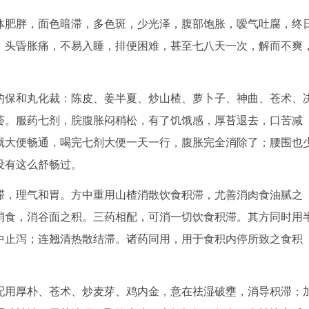
者形体肥胖，面色暗滞，多色斑，少光泽，腹部饱胀，嗳气吐腐，终
，头昏胀痛，不易入睡，排便困难，甚至七八天一次，解而不爽
保和丸化裁：陈皮、姜半夏、炒山楂、萝卜子、神曲、苍术、
荟。服药七剂，脘腹胀闷稍松，有了饥饿感，厚苔退去，口苦减
就大便畅通，喝完七剂大便一天一行，腹胀完全消除了；腰围也
没有这么舒畅过。
，理气和胃。方中重用山楂消散饮食积滞，尤善消肉食油腻之
消食，消谷面之积。三药相配，可消一切饮食积滞。其方同时用
中止泻；连翘清热散结滞。诸药同用，用于食积内停所致之食积
用厚朴、苍术、炒麦芽、鸡内金，意在祛湿破壅，消导积滞；