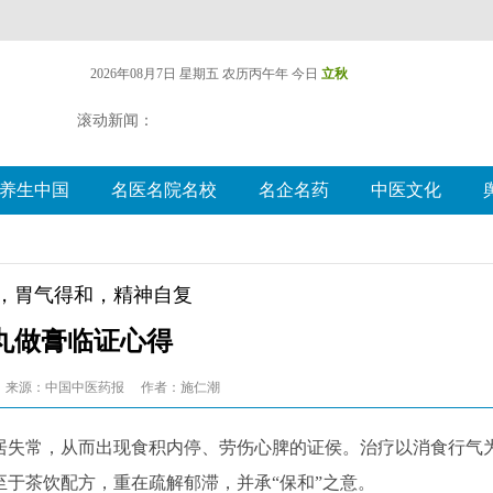
2026年08月7日 星期五
农历丙午年 今日
立秋
滚动新闻：
养生中国
名医名院名校
名企名药
中医文化
，胃气得和，精神自复
丸做膏临证心得
来源：中国中医药报
作者：施仁潮
失常，从而出现食积内停、劳伤心脾的证侯。治疗以消食行气
于茶饮配方，重在疏解郁滞，并承“保和”之意。