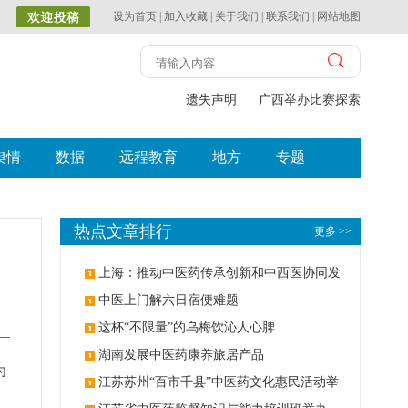
设为首页
|
加入收藏
|
关于我们
|
联系我们
|
网站地图
遗失声明
广西举办比赛探索中（壮
舆情
数据
远程教育
地方
专题
热点文章排行
更多 >>
上海：推动中医药传承创新和中西医协同发
展
中医上门解六日宿便难题
这杯“不限量”的乌梅饮沁人心脾
湖南发展中医药康养旅居产品
为
江苏苏州“百市千县”中医药文化惠民活动举