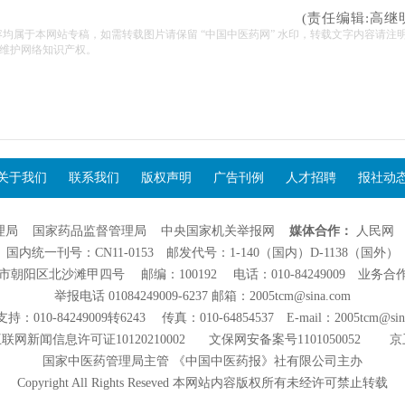
(责任编辑:高继
容均属于本网站专稿，如需转载图片请保留 “中国中医药网” 水印，转载文字内容请注
维护网络知识产权。
关于我们
联系我们
版权声明
广告刊例
人才招聘
报社动
理局
国家药品监督管理局
中央国家机关举报网
媒体合作：
人民网
国内统一刊号：CN11-0153 邮发代号：1-140（国内）D-1138（国外）
阳区北沙滩甲四号 邮编：100192 电话：010-84249009 业务合作：01
举报电话 01084249009-6237 邮箱：2005tcm@sina.com
：010-84249009转6243 传真：010-64854537 E-mail：2005tcm@sin
联网新闻信息许可证10120210002
文保网安备案号1101050052
京
国家中医药管理局主管 《中国中医药报》社有限公司主办
Copyright All Rights Reseved 本网站内容版权所有未经许可禁止转载