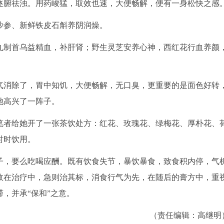
逐腑祛浊。用药峻猛，取效也速，大便畅解，便有一身松快之感
沙参、新鲜铁皮石斛养阴润燥。
制首乌益精血，补肝肾；野生灵芝安养心神，西红花行血养颜
消除了，胃中知饥，大便畅解，无口臭，更重要的是面色好转
她高兴了一阵子。
者给她开了一张茶饮处方：红花、玫瑰花、绿梅花、厚朴花、
时时饮用。
，要么吃喝应酬。既有饮食失节，暴饮暴食，致食积内停，气
故在治疗中，急则治其标，消食行气为先，在随后的膏方中，重
，并承“保和”之意。
（责任编辑：高继明