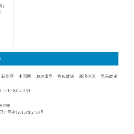
明)
明
态
新华网
中国网
39健康网
搜狐健康
新浪健康
网易健康
0-84249139
a.com
卫计网审[2015]第2493号