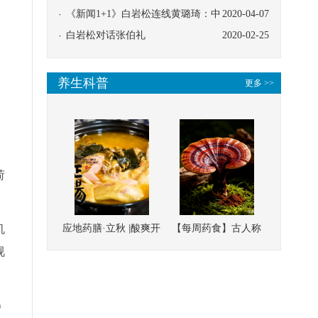
。
协同
《新闻1+1》白岩松连线黄璐琦：中
2020-04-07
医救治的临床效果
白岩松对话张伯礼
2020-02-25
，
养生科普
更多 >>
，
荷
机
应地药膳·立秋 |酸爽开
【每周药食】古人称
胃，一口入魂！喝下
它为“仙草”，滋补强
视
这碗汤，滋阴润燥、
壮、培本固元
清热降火
）