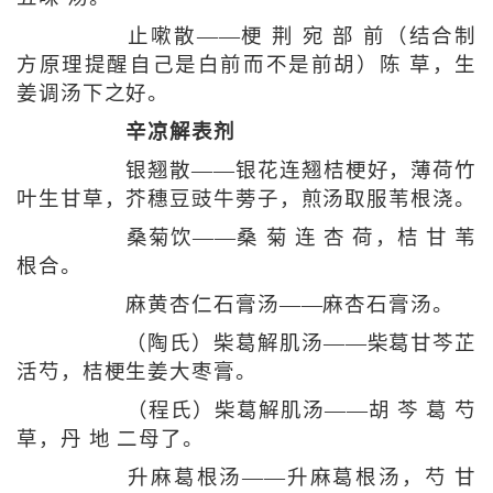
止嗽散——梗 荆 宛 部 前（结合制
方原理提醒自己是白前而不是前胡）陈 草，生
姜调汤下之好。
辛凉解表剂
银翘散——银花连翘桔梗好，薄荷竹
叶生甘草，芥穗豆豉牛蒡子，煎汤取服苇根浇。
桑菊饮——桑 菊 连 杏 荷，桔 甘 苇
根合。
麻黄杏仁石膏汤——麻杏石膏汤。
（陶氏）柴葛解肌汤——柴葛甘芩芷
活芍，桔梗生姜大枣膏。
（程氏）柴葛解肌汤——胡 芩 葛 芍
草，丹 地 二母了。
升麻葛根汤——升麻葛根汤，芍 甘