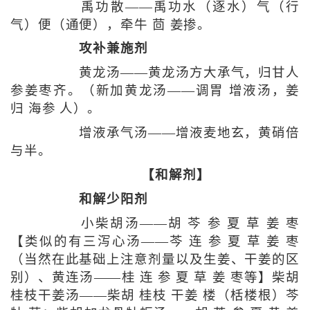
禹功散——禹功水（逐水）气（行
气）便（通便），牵牛 茴 姜掺。
攻补兼施剂
黄龙汤——黄龙汤方大承气，归甘人
参姜枣齐。（新加黄龙汤——调胃 增液汤，姜
归 海参 人）。
增液承气汤——增液麦地玄，黄硝倍
与半。
【和解剂】
和解少阳剂
小柴胡汤——胡 芩 参 夏 草 姜 枣
【类似的有三泻心汤——芩 连 参 夏 草 姜 枣
（当然在此基础上注意剂量以及生姜、干姜的区
别）、黄连汤——桂 连 参 夏 草 姜 枣等】柴胡
桂枝干姜汤——柴胡 桂枝 干姜 楼（栝楼根）芩