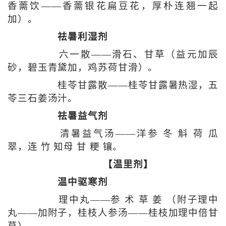
香薷饮——香薷银花扁豆花，厚朴连翘一起
加）。
祛暑利湿剂
六一散——滑石、甘草（益元加辰
砂，碧玉青黛加，鸡苏荷甘滑）。
桂苓甘露散——桂苓甘露暑热湿，五
苓三石姜汤汁。
祛暑益气剂
清暑益气汤——洋参 冬 斛 荷 瓜
翠，连 竹 知母 甘 粳 镶。
【温里剂】
温中驱寒剂
理中丸——参 术 草 姜 （附子理中
丸——加附子，桂枝人参汤——桂枝加理中倍甘