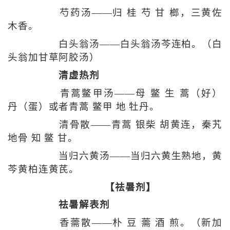
芍药汤——归 桂 芍 甘 榔，三黄佐
木香。
白头翁汤——白头翁汤芩连柏。（白
头翁加甘草阿胶汤）
清虚热剂
青蒿鳖甲汤——母 鳖 生 蒿（好）
丹（蛋）或者青蒿 鳖甲 地 牡丹。
清骨散——青蒿 银柴 胡黄连，秦艽
地骨 知 鳖 甘。
当归六黄汤——当归六黄生熟地，黄
芩黄柏连黄芪。
【祛暑剂】
祛暑解表剂
香薷散——朴 豆 薷 酒 煎。（新加