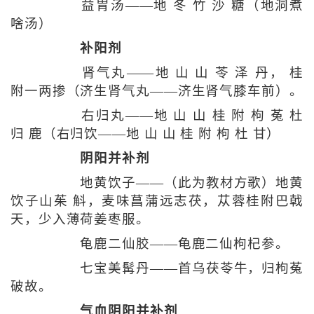
益胃汤——地 冬 竹 沙 糖（地洞煮
啥汤）
补阳剂
肾气丸——地 山 山 苓 泽 丹， 桂
附一两掺（济生肾气丸——济生肾气膝车前）。
右归丸——地 山 山 桂 附 枸 菟 杜
归 鹿（右归饮——地 山 山 桂 附 枸 杜 甘）
阴阳并补剂
地黄饮子——（此为教材方歌）地黄
饮子山茱 斛，麦味菖蒲远志茯，苁蓉桂附巴戟
天，少入薄荷姜枣服。
龟鹿二仙胶——龟鹿二仙枸杞参。
七宝美髯丹——首乌茯苓牛，归枸菟
破故。
气血阴阳并补剂