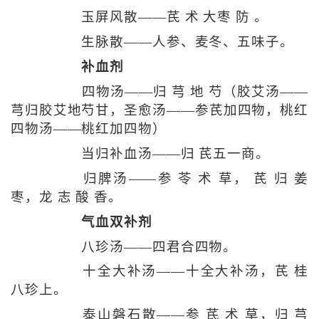
玉屏风散——芪 术 大枣 防 。
生脉散——人参、麦冬、五味子。
补血剂
四物汤——归 芎 地 芍（胶艾汤——
芎归胶艾地芍甘，圣愈汤——参芪加四物，桃红
四物汤——桃红加四物）
当归补血汤——归 芪五一商。
归脾汤——参 苓 术 草， 芪 归 姜
枣，龙 志 酸 香。
气血双补剂
八珍汤——四君合四物。
十全大补汤——十全大补汤，芪 桂
八珍上。
泰山磐石散——参 芪 术 草，归 芎