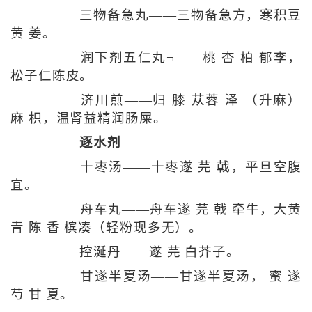
三物备急丸——三物备急方，寒积豆
黄 姜。
润下剂五仁丸¬——桃 杏 柏 郁李，
松子仁陈皮。
济川煎——归 膝 苁蓉 泽 （升麻）
麻 枳，温肾益精润肠屎。
逐水剂
十枣汤——十枣遂 芫 戟，平旦空腹
宜。
舟车丸——舟车遂 芫 戟 牵牛，大黄
青 陈 香 槟凑（轻粉现多无）。
控涎丹——遂 芫 白芥子。
甘遂半夏汤——甘遂半夏汤， 蜜 遂
芍 甘 夏。