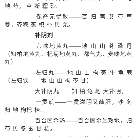
地 芍， 芩 断 糯 砂。
保产无忧散——芪 归 芎 艾 芍 草
姜，芥穗 菟 枳 朴 贝 羌。
补阴剂
六味地黄丸——地 山 山 苓 泽 丹
（知柏地黄丸、杞菊地黄丸、都气丸、麦味地黄
丸）
左归丸——地 山 山 枸 菟 牛 龟 鹿
（左归饮——地 山 山 枸 苓 甘）
大补阴丸——知 柏 龟 地 大补阴。
一贯煎——一贯滋阴又疏肝，沙 冬
归 地 枸杞 楝。
百合固金汤——百合固金生熟地，归
芍 贝 冬 玄 甘 桔。