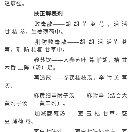
透疹强。
扶正解表剂
败毒散——胡 胡 芷 苓 芎 ，活 活
甘 桔 参，生姜薄荷中。
荆防败毒散——胡 胡 活 活芷 苓
芎，荆 防 桔梗 甘草中。
参苏饮——人参苏叶 葛 前胡，桔 甘
木香 二陈（汤）足。
再造散——参芪桂枝汤，辛 附 羌 芎
防。
麻黄细辛附子汤——麻附辛（结合大
黄附子汤——黄辛附）。
加减葳蕤汤——葱 玉 桔 甘草，薇
豆 薄荷 枣。
葱白七味饮——葱白七味外台方，麦