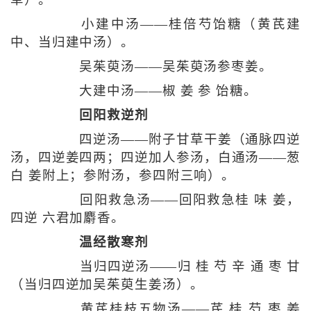
草）。
小建中汤——桂倍芍饴糖（黄芪建
中、当归建中汤）。
吴茱萸汤——吴茱萸汤参枣姜。
大建中汤——椒 姜 参 饴糖。
回阳救逆剂
四逆汤——附子甘草干姜（通脉四逆
汤，四逆姜四两；四逆加人参汤，白通汤——葱
白 姜附上；参附汤，参四附三响）。
回阳救急汤——回阳救急桂 味 姜，
四逆 六君加麝香。
温经散寒剂
当归四逆汤——归 桂 芍 辛 通 枣 甘
（当归四逆加吴茱萸生姜汤）。
黄芪桂枝五物汤——芪 桂 芍 枣 姜