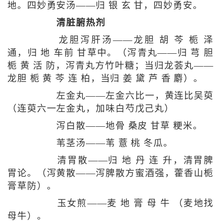
地。四妙勇安汤——归 银 玄 甘，四妙勇安。
清脏腑热剂
龙胆泻肝汤——龙胆 胡 芩 栀 泽
通，归 地 车前 甘草中。（泻青丸——归 芎 胆
栀 黄 活 防，泻青丸方竹叶糖；当归龙荟丸——
龙胆 栀 黄 芩 连 柏，当归 姜 黛 芦 香 麝）。
左金丸——左金六比一，黄连比吴萸
（连萸六一左金丸，加味白芍戊己丸）
泻白散——地骨 桑皮 甘草 粳米。
苇茎汤——苇 薏 桃 冬瓜。
清胃散——归 地 丹 连 升，清胃脾
胃论。（泻黄散——泻脾散方蜜酒强，藿香山栀
膏草防）。
玉女煎——麦 地 膏 母 牛 （麦地找
母牛）。