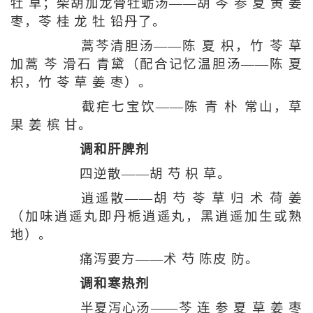
牡 草；柴胡加龙骨牡蛎汤——胡 芩 参 夏 黄 姜
枣，苓 桂 龙 牡 铅丹了。
蒿芩清胆汤——陈 夏 枳，竹 苓 草
加蒿 芩 滑石 青黛（配合记忆温胆汤——陈 夏
枳，竹 苓 草 姜 枣）。
截疟七宝饮——陈 青 朴 常山，草
果 姜 槟 甘。
调和肝脾剂
四逆散——胡 芍 枳 草。
逍遥散——胡 芍 苓 草 归 术 荷 姜
（加味逍遥丸即丹栀逍遥丸，黑逍遥加生或熟
地）。
痛泻要方——术 芍 陈皮 防。
调和寒热剂
半夏泻心汤——芩 连 参 夏 草 姜 枣