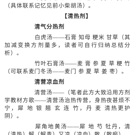
（具体联系记忆见前小柴胡汤）。
【清热剂】
清气分热剂
白虎汤——石膏 知母 粳米 甘草（其
加减变换方剂量多，读者可自行归纳总结分
析）。
竹叶石膏汤——麦 膏 参 夏 草 粳 竹
（可联系麦门冬汤——麦门 参 夏 草 姜 枣）。
清营凉血剂
清营汤——（笔者此方大致沿用方剂
学教材方歌——清营汤治热传营，身热夜甚烦不
宁，犀 地 银 翘 玄 连 竹，丹 麦 清热更护
阴）。
犀角地黄汤——犀 地 芍 牡丹，清
（清热）解（解毒）又凉（凉血）散（散瘀）。