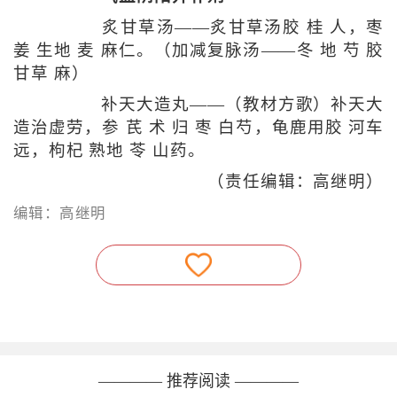
炙甘草汤——炙甘草汤胶 桂 人，枣
姜 生地 麦 麻仁。（加减复脉汤——冬 地 芍 胶
甘草 麻）
补天大造丸——（教材方歌）补天大
造治虚劳，参 芪 术 归 枣 白芍，龟鹿用胶 河车
远，枸杞 熟地 苓 山药。
（责任编辑：高继明）
编辑：高继明
———— 推荐阅读 ————