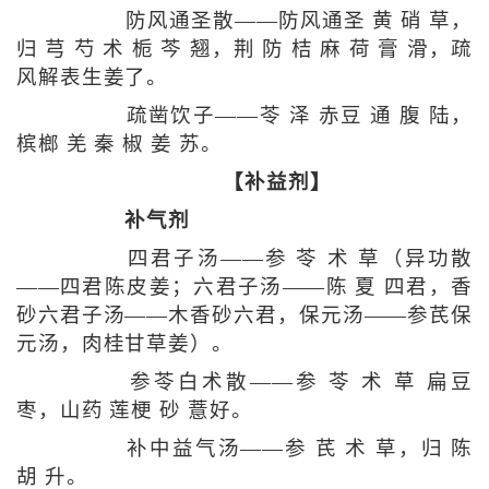
防风通圣散——防风通圣 黄 硝 草，
归 芎 芍 术 栀 芩 翘，荆 防 桔 麻 荷 膏 滑，疏
风解表生姜了。
疏凿饮子——苓 泽 赤豆 通 腹 陆，
槟榔 羌 秦 椒 姜 苏。
【补益剂】
补气剂
四君子汤——参 苓 术 草（异功散
——四君陈皮姜；六君子汤——陈 夏 四君，香
砂六君子汤——木香砂六君，保元汤——参芪保
元汤，肉桂甘草姜）。
参苓白术散——参 苓 术 草 扁豆
枣，山药 莲梗 砂 薏好。
补中益气汤——参 芪 术 草，归 陈
胡 升。