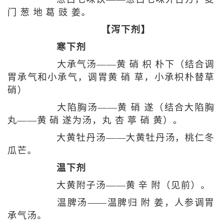
门 葱 地 葛 豉 姜。
【泻下剂】
寒下剂
大承气汤——黄 硝 枳 朴下（结合调
胃承气和小承气，调胃黄 硝 草，小承枳朴替草
硝）
大陷胸汤——黄 硝 遂（结合大陷胸
丸——黄 硝 遂为汤，丸 杏 葶 硝 黄）。
大黄牡丹汤——大黄牡丹汤，桃仁冬
瓜芒。
温下剂
大黄附子汤——黄 辛 附（见前）。
温脾汤——温脾归 附 姜，人参调胃
承气汤。