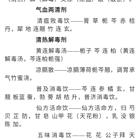
气血两清剂
清瘟败毒饮——膏 草 栀 芩 赤 桔
丹，犀 地 连翘 竹 连 玄。
清热解毒剂
黄连解毒汤——栀子 芩 连 柏（黄连
解毒汤，芩连柏栀强）
凉膈散——凉膈薄荷栀芩翘，调胃承
气竹蜜浇。
普及消毒饮——芩 连 参 橘 玄，甘
翘 板蓝 蚕，勃 蒡 胡 桔 升，普济消毒饮。
仙方活命饮——仙方活命方，归 芍
贝 芷 防，甘 皂 山甲 花（天花粉），乳 没 银
陈 加。
五味消毒饮——花 花 公子拜 天