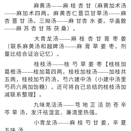
麻黄汤——麻 桂 杏 甘（麻黄加术汤
——麻加术四两。麻黄杏仁薏苡甘草汤——麻
杏 薏 甘 汤。三拗汤——麻 甘杏 水 姜。华盖散
——麻 苏 杏 甘 陈 茯 桑）。
大青龙汤——麻 桂 杏 甘 膏 枣 姜
（联系麻黄汤和越婢汤——麻 膏 草 姜 枣，剂
量比结合证治记忆）。
桂枝汤——桂 芍 草 姜 枣【桂枝加
葛根汤——桂加葛四两。桂枝加桂汤——加桂共
五两，桂枝加芍药汤，芍六建中汤（小建中汤里
芍药六两加饴糖），还可将自己总结的桂枝汤加
减联系整理】。
九味羌活汤——芎 地 芷 活 防 苍 辛
芩 草 汤，发汗祛湿宜、兼清里热强。
小青龙汤——麻 桂 芍 甘 姜，辛 夏
五味 汤。