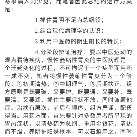
寒象病人则少见。而笔者因此总结的治疗方案
是：
1.抓住胃阴不足为总纲领；
2.结合现代病理学的认识；
3.利用中医药的阴生阳长的特长；
4.分阶段辨证治疗：要以中医运动的
观点看待疾病，慢性萎缩性胃炎的中医病理是一
个迁延变化的过程，不可拘泥于一个症型而用药
一成不变，笔者将慢性萎缩性胃炎分为三个阶
段：①初期清热，②中期理气，③后期扶正。组
方原则是既要破、又要护，既要通、又要补，既
要清、又要润，抓住主要症状不放，同时兼顾他
症。治病有层次，前后有顺序，组方严谨，配伍
得当。用药方面，首先要针对多数患者所呈现的
胃热症状，以清热药为总纲，重用金银花，清热
而不燥，养阴护阳是根本，可以石斛用之，同时