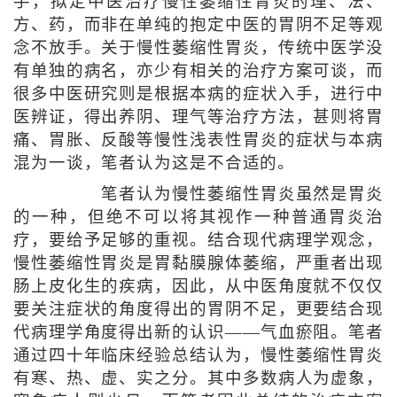
手，拟定中医治疗慢性萎缩性胃炎的理、法、
方、药，而非在单纯的抱定中医的胃阴不足等观
念不放手。关于慢性萎缩性胃炎，传统中医学没
有单独的病名，亦少有相关的治疗方案可谈，而
很多中医研究则是根据本病的症状入手，进行中
医辨证，得出养阴、理气等治疗方法，甚则将胃
痛、胃胀、反酸等慢性浅表性胃炎的症状与本病
混为一谈，笔者认为这是不合适的。
笔者认为慢性萎缩性胃炎虽然是胃炎
的一种，但绝不可以将其视作一种普通胃炎治
疗，要给予足够的重视。结合现代病理学观念，
慢性萎缩性胃炎是胃黏膜腺体萎缩，严重者出现
肠上皮化生的疾病，因此，从中医角度就不仅仅
要关注症状的角度得出的胃阴不足，更要结合现
代病理学角度得出新的认识——气血瘀阻。笔者
通过四十年临床经验总结认为，慢性萎缩性胃炎
有寒、热、虚、实之分。其中多数病人为虚象，