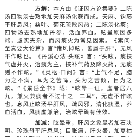
方解：
本方由《证因方论集要》二陈
汤四物汤去熟地加天麻汤化裁而成。天麻、钩藤
平肝息风；桑叶、菊花疏散风热；二陈汤化痰；
四物汤去熟地加丹参，活血养血。眩晕原因多
端，虚实夹杂，而风痰火为常见因素。《素问·
至真要大论篇》言“诸风掉眩，皆属于肝”，无风
不作眩也。《丹溪心法·头眩》言：“头眩，痰挟
气虚并火，治痰为主，挟补气药及降火药，无痰
则不作眩。”《灵枢·口问》言：“上气不足，脑
为之不满，耳为之苦鸣，头为之苦倾，目为之
眩。”《景岳全书》载：“眩晕一证，虚者居八
九，兼火兼痰者不过十之一二耳”，无虚不作眩
也。息风止眩汤平肝风，疏风邪，清化痰湿，养
血活血，风痰虚兼治，治眩晕确有佳效。
加减：
眩晕重，肝风之象显者加石决
明、珍珠母平肝息风；目胀痛，肝火盛，加夏枯