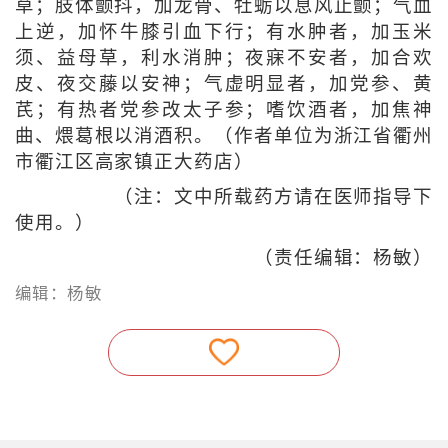
草；肢体颤抖，加龙骨、牡蛎以息风止颤；气血
上逆，加怀牛膝引血下行；有水肿者，加玉米
须、益母草，利水消肿；夜寐不安者，加合欢
皮、夜交藤以安神；气虚明显者，加党参、黄
芪；有热者党参改太子参；嗜饮酒者，加焦神
曲、煨葛根以消酒积。（作者单位为浙江省衢州
市衢江区高家镇正大药店）
（注：文中所载药方请在医师指导下
使用。）
（责任编辑：杨敏）
编辑：杨敏