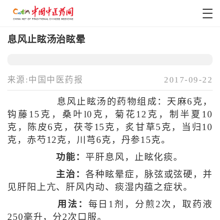
息风止眩汤治眩晕
来源:中国中医药报
2017-09-22
息风止眩汤的药物组成：天麻6克，
钩藤15克，桑叶l0克，菊花12克，制半夏10
克，陈皮6克，茯苓15克，炙甘草5克，当归10
克，赤芍12克，川芎6克，丹参15克。
功能：
平肝息风，止眩化痰。
主治：
各种眩晕症，脉弦或弦硬，并
见肝阳上亢、肝风内动、痰湿内蕴之症状。
用法：
每日1剂，分煎2次，取药液
250毫升，分2次口服。