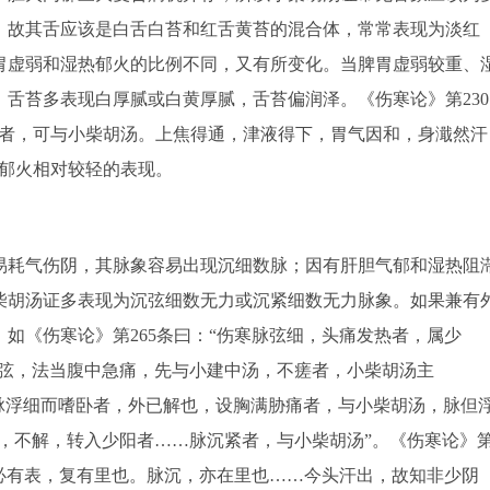
，故其舌应该是白舌白苔和红舌黄苔的混合体，常常表现为淡红
胃虚弱和湿热郁火的比例不同，又有所变化。当脾胃虚弱较重、
舌苔多表现白厚腻或白黄厚腻，舌苔偏润泽。《伤寒论》第230
苔者，可与小柴胡汤。上焦得通，津液得下，胃气因和，身濈然汗
热郁火相对较轻的表现。
耗气伤阴，其脉象容易出现沉细数脉；因有肝胆气郁和湿热阻
柴胡汤证多表现为沉弦细数无力或沉紧细数无力脉象。如果兼有
如《伤寒论》第265条曰：“伤寒脉弦细，头痛发热者，属少
阴脉弦，法当腹中急痛，先与小建中汤，不瘥者，小柴胡汤主
，脉浮细而嗜卧者，外已解也，设胸满胁痛者，与小柴胡汤，脉但
阳病，不解，转入少阳者……脉沉紧者，与小柴胡汤”。《伤寒论》
，必有表，复有里也。脉沉，亦在里也……今头汗出，故知非少阴