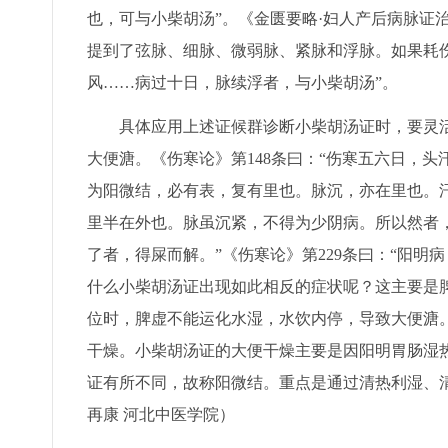
也，可与小柴胡汤”。《金匮要略·妇人产后病脉证
提到了弦脉、细脉、微弱脉、紧脉和浮脉。如果耗伤
风……病过十日，脉续浮者，与小柴胡汤”。
具体应用上述证候群诊断小柴胡汤证时，要灵活
大便溏。《伤寒论》第148条曰：“伤寒五六日，
为阳微结，必有表，复有里也。脉沉，亦在里也。
里半在外也。脉虽沉紧，不得为少阴病。所以然者
了者，得屎而解。”《伤寒论》第229条曰：“阳
什么小柴胡汤证出现如此相反的症状呢？这主要是
位时，脾虚不能运化水湿，水饮内停，导致大便溏
干燥。小柴胡汤证的大便干燥主要是因阳明胃肠湿
证有所不同，故称阳微结。重点是通过清热利湿、
再康 河北中医学院）