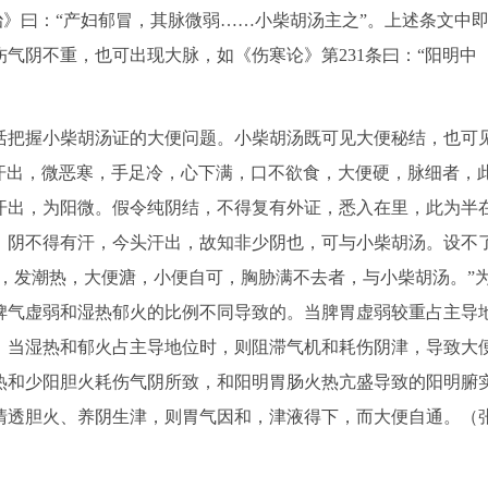
治》曰：“产妇郁冒，其脉微弱……小柴胡汤主之”。上述条文中
气阴不重，也可出现大脉，如《伤寒论》第231条曰：“阳明中
把握小柴胡汤证的大便问题。小柴胡汤既可见大便秘结，也可
头汗出，微恶寒，手足冷，心下满，口不欲食，大便硬，脉细者，
汗出，为阳微。假令纯阴结，不得复有外证，悉入在里，此为半
，阴不得有汗，今头汗出，故知非少阴也，可与小柴胡汤。设不
明病，发潮热，大便溏，小便自可，胸胁满不去者，与小柴胡汤。”
脾气虚弱和湿热郁火的比例不同导致的。当脾胃虚弱较重占主导
。当湿热和郁火占主导地位时，则阻滞气机和耗伤阴津，导致大
热和少阳胆火耗伤气阴所致，和阳明胃肠火热亢盛导致的阳明腑
清透胆火、养阴生津，则胃气因和，津液得下，而大便自通。（