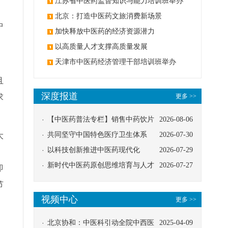
办
江苏省中医药监督知识与能力培训班举办
北京：打造中医药文旅消费新场景
中
加快释放中医药的经济资源潜力
以高质量人才支撑高质量发展
天津市中医药经济管理干部培训班举办
且
深度报道
求
更多 >>
【中医药普法专栏】销售中药饮片
2026-08-06
应告知煎服方法及注意事项
共同坚守中国特色医疗卫生体系
2026-07-30
大
以科技创新推进中医药现代化
2026-07-29
新时代中医药原创思维培育与人才
2026-07-27
即
发展路径探索
节
视频中心
更多 >>
北京协和：中医科引动全院中西医
2025-04-09