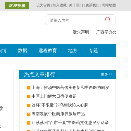
设为首页
|
加入收藏
|
关于我们
|
联系我们
|
网站地图
遗失声明
广西举办比赛探索中
舆情
数据
远程教育
地方
专题
热点文章排行
更多 >>
上海：推动中医药传承创新和中西医协同发
展
中医上门解六日宿便难题
这杯“不限量”的乌梅饮沁人心脾
致
湖南发展中医药康养旅居产品
江苏苏州“百市千县”中医药文化惠民活动举
不