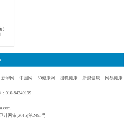
）
茜)
明
态
新华网
中国网
39健康网
搜狐健康
新浪健康
网易健康
0-84249139
a.com
卫计网审[2015]第2493号