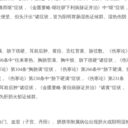
痛而呕”症状，《金匮要略·呕吐哕下利病脉证并治》中“呕”症状
大便坚、但头汗出”诸症状，皆为阳明胃肠湿热证候群。湿热伤阴
、胁下痞硬、耳前后肿、黄疸、舌红苔黄、脉弦数。《伤寒论
第96条中“往来寒热、胸胁苦满、胸中烦、胁下痞硬”诸症状，《伤
论》第104条“胸胁满”症状，《伤寒论》第266条中“胁下硬满、
状，《伤寒论》第230条中“胁下硬满”症状，《伤寒论》第231条
耳前后肿”诸症状，《金匮要略·黄疸病脉证并治》“诸黄”症状，
皆为肝胆火郁证候群。
门、血室（子宫、丹田）、膀胱等附属病位出现胆火或阳明湿