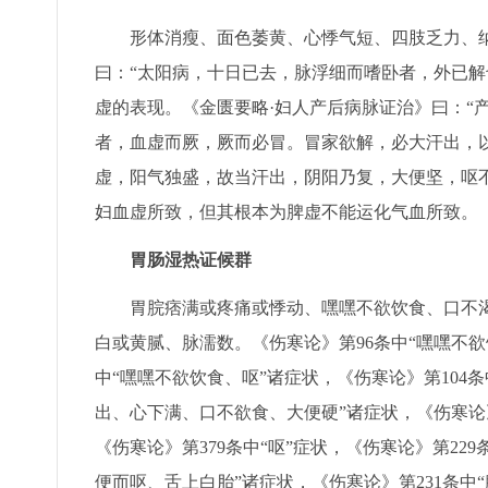
形体消瘦、面色萎黄、心悸气短、四肢乏力、纳呆
曰：“太阳病，十日已去，脉浮细而嗜卧者，外已解
虚的表现。《金匮要略·妇人产后病脉证治》曰：“
者，血虚而厥，厥而必冒。冒家欲解，必大汗出，
虚，阳气独盛，故当汗出，阴阳乃复，大便坚，呕
妇血虚所致，但其根本为脾虚不能运化气血所致。
胃肠湿热证候群
胃脘痞满或疼痛或悸动、嘿嘿不欲饮食、口不渴
白或黄腻、脉濡数。《伤寒论》第96条中“嘿嘿不
中“嘿嘿不欲饮食、呕”诸症状，《伤寒论》第104条
出、心下满、口不欲食、大便硬”诸症状，《伤寒论》第
《伤寒论》第379条中“呕”症状，《伤寒论》第22
便而呕、舌上白胎”诸症状，《伤寒论》第231条