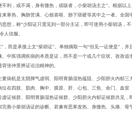
便不利，或不渴，身有微热，或咳者，小柴胡汤主之”。根据以上
往来寒热、胸胁苦满、心烦喜呕、胁下痞硬等其中之一者。全国
的思想，称“少阳证只需见到一部分主证，即可使用小柴胡汤，不
令人信服。
”，而是承接上文“柴胡证”。单独摘取一句“但见一证便是”，并
嫌。中医强调疾病的本质是证，而不是一个或几个症状。孜孜追
违背张仲景辨证论治精神的。
要病机是太阴脾气虚弱、阳明胃肠湿热蕴阻、少阳胆火内郁三
病位在四肢、肌肉、胸中、膜原、肝、心包、三焦、命门、血室
亏虚证候群、阳明胃肠湿热证候群、少阳胆火内郁证候群共见，
和完善小柴胡汤证的诊断。若兼有恶寒发热、身微热、头痛、骨