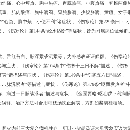
肉灼痛、心中烦热、胸中热痛、胃脘热痛、小腹热痛、脊椎两侧
沉重、肌肉酸痛、胸中满闷、胃脘胀满、少腹胀满、黄疸、女子
“心烦、胸中烦、小便不利”诸症状，《伤寒论》第229条曰：“
状，《伤寒论》第144条“经水适断”等症状，皆为附属病位证候群
、舌红苔白、脉浮紧或沉紧等，为外感表证证候群。《伤寒论
述与症状，《伤寒论》第104条中“伤寒十三日不解”描述，《伤寒
有表”诸描述与症状，《伤寒论》第149条中“伤寒五六日”描述，
……脉沉紧者”等描述与症状，《伤寒论》第379条“呕而发热者”
解、病过十日脉续浮者”描述与症状，《金匮要略·呕吐哕下利病
证候群。治疗方法可合用桂枝汤扶正解表，方剂如柴胡桂枝汤。
胆火内郁三大复合病机并存，所以小柴胡汤证常见舌象应该为