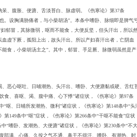
、腹胀、便溏、舌淡苔白、脉虚弱。《伤寒论》第37条
也。设胸满胁痛者，与小柴胡汤”。本条中嗜卧、脉细即是脾气
产妇郁冒，其脉微弱，呕而不能食，大便反坚，但头汗出，所以
以血虚下厥，孤阳上出，故头汗出。所以产妇喜汗出者，亡阴血
不能食，小柴胡汤主之”。其中，郁冒、手足厥、脉微弱虽然是产
、恶心呕吐、日晡潮热、头汗出、嗜卧、大便溏黏或硬、舌红
欲饮食、喜呕、渴、腹中痛、心下悸”诸症状，《伤寒论》第97条
中“呕、日晡所发潮热、微利”诸症状，《伤寒论》第148条中“头
149条中“呕”症状，《伤寒论》第266条中“干呕不能食”症状
9条中“嗜卧、发潮热、大便溏”诸症状，《伤寒论》第230条中“不
中“腹部满、心痛、久按之气不通、鼻干不得汗、嗜卧、有潮热、时