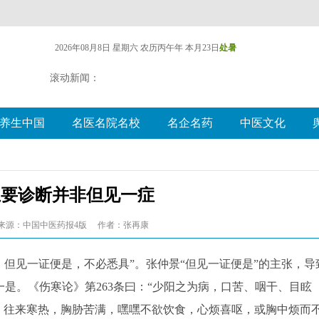
2026年08月8日 星期六
农历丙午年 本月23日
处暑
滚动新闻：
养生中国
名医名院名校
名企名药
中医文化
主要诊断并非但见一症
来源：中国中医药报4版
作者：张再康
但见一证便是，不必悉具”。张仲景“但见一证便是”的主张，导
是。《伤寒论》第263条曰：“少阳之为病，口苦、咽干、目眩
风，往来寒热，胸胁苦满，嘿嘿不欲饮食，心烦喜呕，或胸中烦而