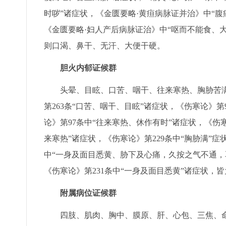
时哕”诸症状，《金匮要略·黄疸病脉证并治》中“腹
《金匮要略·妇人产后病脉证治》中“呕而不能食、
则口渴、鼻干、无汗、大便干硬。
胆火内郁证候群
头晕、目眩、口苦、咽干、往来寒热、胸胁苦满
第263条“口苦、咽干、目眩”诸症状，《伤寒论》
论》第97条中“往来寒热、休作有时”诸症状，《伤寒
来寒热”诸症状，《伤寒论》第229条中“胸胁满”症
中“一身及面目悉黄、胁下及心痛，久按之气不通，
《伤寒论》第231条中“一身及面目悉黄”诸症状，
附属病位证候群
四肢、肌肉、胸中、膜原、肝、心包、三焦、命