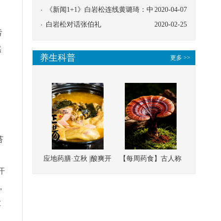
协同
《新闻1+1》白岩松连线黄璐琦：中
2020-04-07
医救治的临床效果
白岩松对话张伯礼
2020-02-25
亏
然
养生科普
更多 >>
苔
应地药膳·立秋 |酸爽开
【每周药食】古人称
汗
胃，一口入魂！喝下
它为“仙草”，滋补强
，
这碗汤，滋阴润燥、
壮、培本固元
清热降火
大