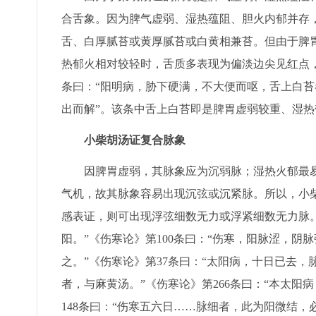
合舌象。因为脾气虚弱、湿热蕴阻、胆火内郁并存
舌、白厚腻苔或黄厚腻苔或白黄相兼苔。但由于脾
热郁火相对较轻时，舌质多表现为偏淡边尖见红点，
条曰：“阳明病，胁下硬满，不大便而呕，舌上白
出而解”。该条中舌上白苔即是脾胃虚弱较重、湿
小柴胡汤证复合脉象
因脾胃虚弱，其脉象应为沉弱脉；湿热火郁最易
气机，故其脉象容易出现沉弦或沉紧脉。所以，小
感表证，则可出现浮弦细数无力或浮紧细数无力脉。
阳。”《伤寒论》第100条曰：“伤寒，阳脉涩，
之。”《伤寒论》第37条曰：“太阳病，十日已去
者，与麻黄汤。”《伤寒论》第266条曰：“本太
148条曰：“伤寒五六日……脉细者，此为阳微结