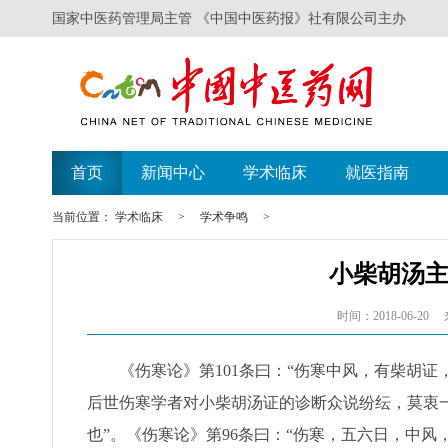
国家中医药管理局主管 《中国中医药报》社有限公司主办
首页
新闻中心
学术临床
就医指南
当前位置：
学术临床
>
学术争鸣
>
小柴胡汤
时间：2018-06-20
《伤寒论》第101条曰：“伤寒中风，有柴胡证，
后世伤寒学者对小柴胡汤证的诊断众说纷纭，莫衷一
也”。《伤寒论》第96条曰：“伤寒，五六日，中