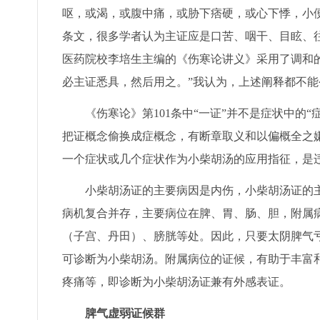
呕，或渴，或腹中痛，或胁下痞硬，或心下悸，小
条文，很多学者认为主证应是口苦、咽干、目眩、
医药院校李培生主编的《伤寒论讲义》采用了调和
必主证悉具，然后用之。”我认为，上述阐释都不能
《伤寒论》第101条中“一证”并不是症状中的“症
把证概念偷换成症概念，有断章取义和以偏概全之
一个症状或几个症状作为小柴胡汤的应用指征，是
小柴胡汤证的主要病因是内伤，小柴胡汤证的主
病机复合并存，主要病位在脾、胃、肠、胆，附属
（子宫、丹田）、膀胱等处。因此，只要太阴脾气
可诊断为小柴胡汤。附属病位的证候，有助于丰富
疼痛等，即诊断为小柴胡汤证兼有外感表证。
脾气虚弱证候群