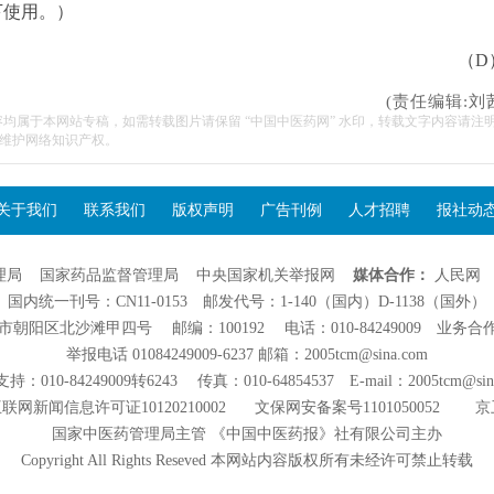
下使用。）
（D
(责任编辑:刘
容均属于本网站专稿，如需转载图片请保留 “中国中医药网” 水印，转载文字内容请注
维护网络知识产权。
关于我们
联系我们
版权声明
广告刊例
人才招聘
报社动
理局
国家药品监督管理局
中央国家机关举报网
媒体合作：
人民网
国内统一刊号：CN11-0153 邮发代号：1-140（国内）D-1138（国外）
阳区北沙滩甲四号 邮编：100192 电话：010-84249009 业务合作：01
举报电话 01084249009-6237 邮箱：2005tcm@sina.com
：010-84249009转6243 传真：010-64854537 E-mail：2005tcm@sin
联网新闻信息许可证10120210002
文保网安备案号1101050052
京
国家中医药管理局主管 《中国中医药报》社有限公司主办
Copyright All Rights Reseved 本网站内容版权所有未经许可禁止转载