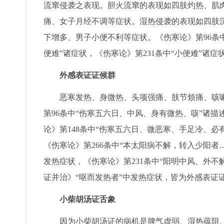
流窜侵袭之表现。胆火流窜的表现如四肢灼热、肌
痛、女子月经不调等症状。湿热侵袭的表现如四肢
下增多、男子小便不利等症状。《伤寒论》第96条中
便难”诸症状，《伤寒论》第231条中“小便难”诸症
外感表证证候群
恶寒发热、身微热、头项强痛、肢节烦痛、咳嗽
第96条中“伤寒五六日、中风、身有微热、咳”诸描
论》第148条中“伤寒五六日、微恶寒、手足冷、必
《伤寒论》第266条中“本太阳病不解，转入少阳者
发热症状，《伤寒论》第231条中“阳明中风、外不
证并治》“呕而发热者”中发热症状，皆为外感表证
小柴胡汤证舌象
因为小柴胡汤证的病机是脾气虚弱、湿热蕴阻、