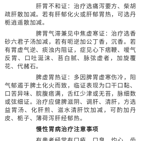
肝胃不和证：治疗选痛泻要方、柴胡
疏肝散加减。若有肝郁化火或肝郁胃热，可选丹
栀逍遥散加减。
脾胃气滞兼见中焦虚寒证：治疗选香
砂六君子汤加减，若有呃逆加公丁香，沉香。若
有胃虚气逆、痰浊内阻证，症见心下痞鞭、嗳气
反胃、口吐涎沫、苔白腻、脉弦虚者，加旋覆
花、代赭石。
脾虚胃热证：多因脾胃虚寒伤冷，阳
气郁遏于脾土化火而致，临证表现为口干口黏、
口苦异味、脘腹痞满，舌红少津或无苔，脉细数
或弦细证。治疗应健脾滋阴、调肝、清肝，方选
益胃汤、化肝煎、滋水清肝饮加减，可酌加丹
皮、栀子、薄荷泻肝经郁热。
慢性胃病治疗注意事项
有患者经常有口疮、口臭、灼心、齿