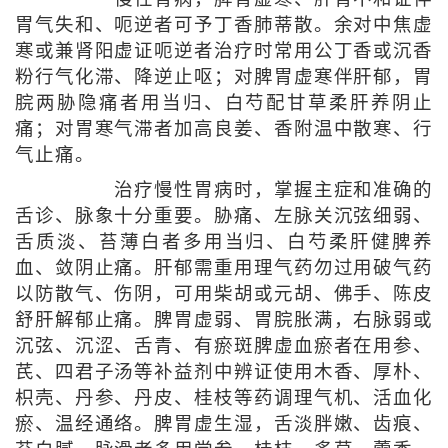
胃气失和、呃逆者可予丁香肺蒂散。余对中焦虚
寒或兼肾阳虚证呃逆者治疗时常用公丁香或沉香
粉行气化滞、降逆止呕；对脾胃虚寒伴肝郁，胃
脘两胁隐痛者用当归、白芍配甘草柔肝养阴止
痛；对胃寒气滞者加高良姜、香附温中散寒、行
气止痛。
治疗慢性胃病时，掌握主症和准确的
舌诊、脉象十分重要。胁痛、左脉关沉弦细弱、
舌质淡、苔薄白者多用当归、白芍柔肝健脾养
血、敛阴止痛。肝郁需重用理气药勿过用破气药
以防散气、伤阴，可用柴胡或元胡、佛手、陈皮
舒肝解郁止痛。脾胃虚弱、胃脘胀满，右脉弱或
沉弦、沉涩、舌青、有瘀斑脾虚血瘀者在用参、
芪、四君子汤等补益剂中辨证使用木香、厚朴、
枳壳、丹参、丹皮、桂枝等药调理气机、活血化
瘀、温经通络。脾胃虚生湿，舌淡胖嫩、齿痕、