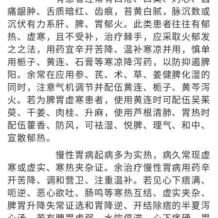
痛龈肿、舌质暗红、齿痕，苔黄白腻，脉沉数或
沉伏有力系肝、脾、胃郁火。此类患者往往有郁
热、虚寒，且不受补，治疗棘手，应采取火郁发
之之法，用药宜辛开苦降、温补寒凉并用，慎单
用栀子、黄连、石膏等寒凉降泻药，以防抑遏脾
阳。余常在应用参、芪、术、草、姜健脾化湿的
同时，注意气机调节并配伍黄连、栀子、黄芩泻
火。若为脾胃虚寒患者，使用黄连时可配伍吴茱
萸、干姜、肉桂、升麻，使用芦根清肺、胃热时
配伍藿香、防风，可袪湿、悦脾、理气、和中、
宣散郁热。
慢性胃病起病多为实热，病久常现虚
寒或虚实、寒热夹杂证。余治疗慢性胃病用药辛
开苦降、调和营卫、注重温补。若见心下痞满、
呃逆、恶心欲吐、肠鸣等寒热互结、虚实夹杂、
脾胃升降失常证选和胃降逆、开结除痞的半夏泻