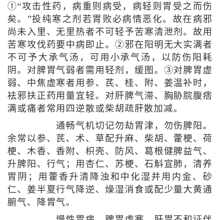
①“攻击性药，病重则病受，病轻则胃受之而伤
矣。”投纯寒之剂若胃败必病情恶化。故在病邪
尚未入里、无里热者不可轻予苦寒清泄剂。故用
苦寒攻伐药要中病即止。②邪在阳明无大实满者
不可予大承气汤，可用小承气汤，以防伤阳耗
阴。对脾胃气弱者需用轻剂，缓图。③对脾胃虚
弱、中焦虚寒者用参、芪、桂、附、姜温补时，
袪邪扶正药用量宜轻。对肝脾气滞、胸胁脘腹痞
满或痛者常用四逆散或柴胡疏肝散加减。
通畅气机切记勿劫胃津，勿伤脾阳。
余常以参、芪、术、草配升麻、柴胡、藿梗、荷
梗、木香、香附、枳壳、防风、葛根健脾益气、
升脾阳、行气；用杏仁、苏梗、石斛宣肺，清养
胃阴；用藿香升清降浊和中化湿并用内金、砂
仁、姜半夏行气降逆、燥湿消食或配少量大黄通
腑气、降胃气。
慢性胃病，脾胃虚寒、肝胃不和证伴