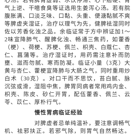
心汤。若有脾胃虚弱、水饮停滞、心下痞硬、胃
气上逆、干噫食臭等证选用生姜泻心汤。若有脘
腹胀满、口淡乏味、口黏、头重、便溏黏腻不爽
等脾虚夹湿证，治疗以理气为先，健脾袪湿同时
佐以芳香化浊之品。余临证常于方中辨证加1～
2味宣降肺气、醒脾化浊、畅通三焦药，如藿香
（梗）、荷梗、苏梗、佩兰、枳壳、白蔻仁、杏
仁、菖蒲等。治疗湿证时，用药需注意补而防
壅、滋而勿腻、寒而防凝。临证小量（3克）大
黄与杏仁、藿梗宣降肺与大肠之气，同时重用炒
白术（30克）。对口干而不思饮，苔白腻、脉
沉弦或滑，湿阻中焦，脾胃同病者常用鸡内金、
枳壳、陈皮、砂仁开胃，配伍藿香、佩兰、云
苓、苡仁、厚朴行气。
慢性胃病临证经验
对脾虚者忌单纯温补，要注意调畅气
机、袪邪扶正。若邪气除，则胃气自然畅达。