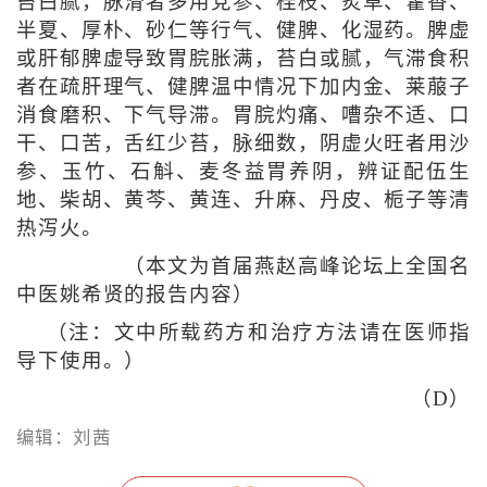
苔白腻，脉滑者多用党参、桂枝、炙草、藿香、
半夏、厚朴、砂仁等行气、健脾、化湿药。脾虚
或肝郁脾虚导致胃脘胀满，苔白或腻，气滞食积
者在疏肝理气、健脾温中情况下加内金、莱菔子
消食磨积、下气导滞。胃脘灼痛、嘈杂不适、口
干、口苦，舌红少苔，脉细数，阴虚火旺者用沙
参、玉竹、石斛、麦冬益胃养阴，辨证配伍生
地、柴胡、黄芩、黄连、升麻、丹皮、栀子等清
热泻火。
（本文为首届燕赵高峰论坛上全国名
中医姚希贤的报告内容）
（注：文中所载药方和治疗方法请在医师指
导下使用。）
（D）
编辑：刘茜