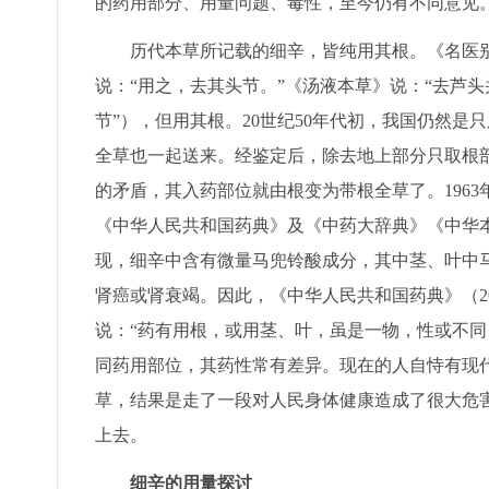
的药用部分、用量问题、毒性，至今仍有不同意见
历代本草所记载的细辛，皆纯用其根。《名医别录
说：“用之，去其头节。”《汤液本草》说：“去芦
节”），但用其根。20世纪50年代初，我国仍然
全草也一起送来。经鉴定后，除去地上部分只取根部
的矛盾，其入药部位就由根变为带根全草了。196
《中华人民共和国药典》及《中药大辞典》《中华
现，细辛中含有微量马兜铃酸成分，其中茎、叶中
肾癌或肾衰竭。因此，《中华人民共和国药典》（2
说：“药有用根，或用茎、叶，虽是一物，性或不同
同药用部位，其药性常有差异。现在的人自恃有现
草，结果是走了一段对人民身体健康造成了很大危害
上去。
细辛的用量探讨