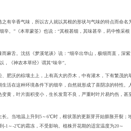
之有辛香气味，所以古人就以其根的形状与气味的特点而命名
细辛。”《本草蒙筌》也说：“其根甚细，其味甚辛，药中惟采根
而麻舌。沈括《梦溪笔谈》说：“细辛出华山，极细而直，深紫
以，《神农本草经》谓其“味辛”。
、肥沃的棕壤土上，上有高大的乔木，中有灌木，下有繁茂的
期生活在这种环境条件下的细辛，自然就形成了喜阴凉的特性。
色变黄，叶片面积变小，生长发育不良，严重时叶片易灼伤，甚
。当地温上升到5～6℃时，根状茎的更新芽开始膨胀开裂；
到-1～-2℃的霜冻，不受影响。植株开花期的适宜温度为20～