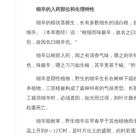
细辛的入药部位和生理特性
细辛的根状茎横生，长有多数细长的须白根，捻
细辛。《本草图经》说：“根细而味极辛，故名之曰
煎，故因名曰细辛也。”
细辛以根部入药，闻之有清香气味，嚼之则辛辣
色，味极辛，嚼之习习如生椒，其辛更甚于椒。”所
细辛是阴性植物，野生的细辛生长在树林下疏松
本植物，三层植被构成了森林特有的气候类型。长
工栽培细辛时，必须遮阳，如光照过强，则叶片颜
枯萎死亡。
细辛能耐寒，野生细辛在早春早于其他植物而生长
温上升到8～12℃时，是叶片出土的盛期，此时若遇