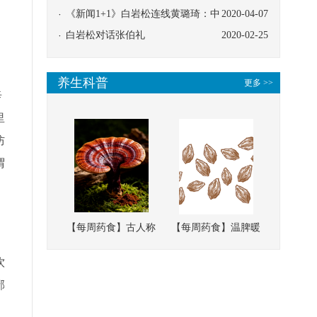
协同
《新闻1+1》白岩松连线黄璐琦：中
2020-04-07
医救治的临床效果
白岩松对话张伯礼
2020-02-25
养生科普
更多 >>
辛
里
防
谓
【每周药食】古人称
【每周药食】温脾暖
它为“仙草”，滋补强
肾、固精缩尿，这味
饮
壮、培本固元
南方本草的种子，药
邪
食同源有讲究
。