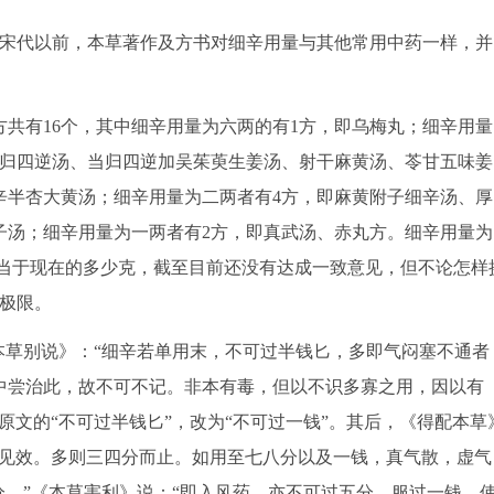
宋代以前，本草著作及方书对细辛用量与其他常用中药一样，并
有16个，其中细辛用量为六两的有1方，即乌梅丸；细辛用量
当归四逆汤、当归四逆加吴茱萸生姜汤、射干麻黄汤、苓甘五味姜
辛半杏大黄汤；细辛用量为二两者有4方，即麻黄附子细辛汤、厚
子汤；细辛用量为一两者有2方，即真武汤、赤丸方。细辛用量为
相当于现在的多少克，截至目前还没有达成一致意见，但不论怎样
极限。
草别说》：“细辛若单用末，不可过半钱匕，多即气闷塞不通者
中尝治此，故不可不记。非本有毒，但以不识多寡之用，因以有
原文的“不可过半钱匕”，改为“不可过一钱”。其后，《得配本草
能见效。多则三四分而止。如用至七八分以及一钱，真气散，虚气
分。”《本草害利》说：“即入风药，亦不可过五分，服过一钱，