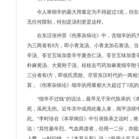
今人将细辛的最大用量定为不得超过3克，但在
无任何限制，特别是汤剂更是这样。
在东汉张仲景《伤寒杂病论》中，含细辛的药方共
为三两者有8方，即小青龙汤、小青龙加石膏汤、
辛汤、苓甘五味加姜辛半夏杏仁汤、苓甘五味加姜
朴麻黄汤、大黄附子汤、桂枝去芍药加麻黄细辛附
三分者有l方，即侯氏黑散。尽管东汉时代的一两
算，《伤寒杂病论》细辛的用量都大大超过了3克的
“细辛不过钱”的说法，最早见于宋代陈承的《本
死，虽死无伤。近年关中或用此毒人者，闻平凉狱
此。”李时珍在《本草纲目》中引录陈承之说时，将
说：“其性极辛烈。气血两虚者，但用一二分，亦
上壅，一时闷绝。”《本草从新》说：“所用止宜几