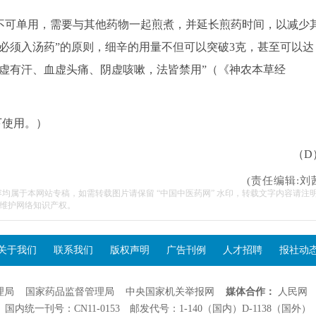
可单用，需要与其他药物一起煎煮，并延长煎药时间，以减少
必须入汤药”的原则，细辛的用量不但可以突破3克，甚至可以达
气虚有汗、血虚头痛、阴虚咳嗽，法皆禁用”（《神农本草经
下使用。）
（D
(责任编辑:刘
容均属于本网站专稿，如需转载图片请保留 “中国中医药网” 水印，转载文字内容请注
维护网络知识产权。
关于我们
联系我们
版权声明
广告刊例
人才招聘
报社动
理局
国家药品监督管理局
中央国家机关举报网
媒体合作：
人民网
国内统一刊号：CN11-0153 邮发代号：1-140（国内）D-1138（国外）