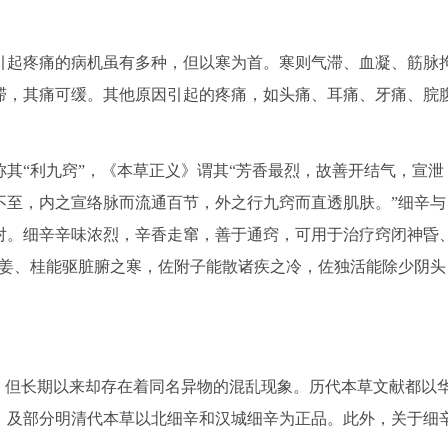
起疼痛的病机虽有多种，但以寒为首。寒则气滞、血凝、筋脉
滞，其痛可缓。其他原因引起的疼痛，如头痛、耳痛、牙痛、脘
“利九窍”，《本草正义》谓其“芳香最烈，故善开结气，宣泄
不至，内之宣络脉而流通百节，外之行九窍而直透肌肤。”细辛与
对。细辛辛味浓烈，辛香走窜，善于通窍，可用于治疗窍闭神昏
佐姜、桂能驱脏腑之寒，佐附子能散诸疾之冷，佐独活能除少阴头
但长期以来却存在着同名异物的混乱现象。历代本草文献都以
》及部分明清代本草以北细辛和汉城细辛为正品。此外，关于细