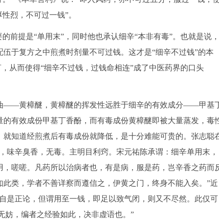
厚性烈，不可过一钱”。
前提是“单用末”，同时他也承认细辛“本非有毒”。也就是说
伍于复方之中煎煮时剂量不可过钱。这才是“细辛不过钱”的本
言，从而使得“细辛不过钱，过钱命相连”成了中医药界的口头
——黄樟醚，黄樟醚的挥发性远胜于细辛的有效成分——甲基
定量的有效成份甲基丁香酚，而有毒成份黄樟醚即被大量蒸发，毒
，就知道经煎煮后有毒成份就降低，是十分难能可贵的。张志聪
也，味辛臭香，无毒。主明目利窍。宋元祐陈承谓：细辛单用末，
用，嗟嗟。凡药所以治病者也，有是病，服是药，岂辛香之药而
如此类，学者不善详察而遵信之，伊黄之门，终身不能入矣。”近
，自是正论，但谓用至一钱，即足以致气闭，则又不尽然。此仅可
许无妨，编者之经验如此，决非虚语也。”