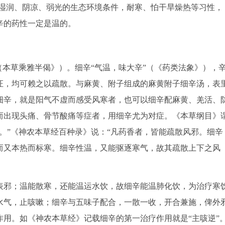
喜欢湿润、阴凉、弱光的生态环境条件，耐寒、怕干旱燥热等习性，
辛的药性一定是温的。
本草乘雅半偈》）。细辛“气温，味大辛”（《药类法象》），
证，均可赖之以疏散。与麻黄、附子组成的麻黄附子细辛汤，表
细辛，就是阳气不虚而感受风寒者，也可以细辛配麻黄、羌活、
而出现头痛、骨节酸痛等症者，用细辛尤为对症。《本草纲目》
。”《神农本草经百种录》说：“凡药香者，皆能疏散风邪。细辛
而又本热而标寒。细辛性温，又能驱逐寒气，故其疏散上下之风
邪；温能散寒，还能温运水饮，故细辛能温肺化饮，为治疗寒
水气，止咳嗽；细辛与五味子配合，一散一收，开合兼施，俾外
用。如《神农本草经》记载细辛的第一治疗作用就是“主咳逆”