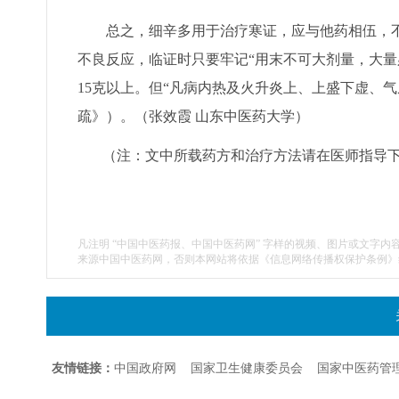
总之，细辛多用于治疗寒证，应与他药相伍，不
不良反应，临证时只要牢记“用末不可大剂量，大量
15克以上。但“凡病内热及火升炎上、上盛下虚、
疏》）。（张效霞 山东中医药大学）
（注：文中所载药方和治疗方法请在医师指导
凡注明 “中国中医药报、中国中医药网” 字样的视频、图片或文字内
来源中国中医药网，否则本网站将依据《信息网络传播权保护条例》
友情链接：
中国政府网
国家卫生健康委员会
国家中医药管