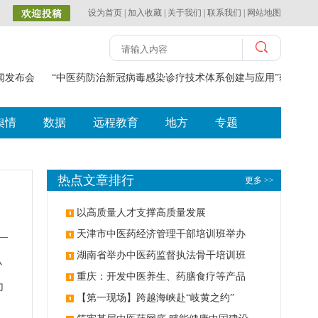
设为首页
|
加入收藏
|
关于我们
|
联系我们
|
网站地图
闻发布会
“中医药防治新冠病毒感染诊疗技术体系创建与应用”获2023
舆情
数据
远程教育
地方
专题
热点文章排行
更多 >>
以高质量人才支撑高质量发展
天津市中医药经济管理干部培训班举办
湖南省举办中医药监督执法骨干培训班
小
重庆：开发中医养生、药膳食疗等产品
为
【第一现场】跨越海峡赴“岐黄之约”