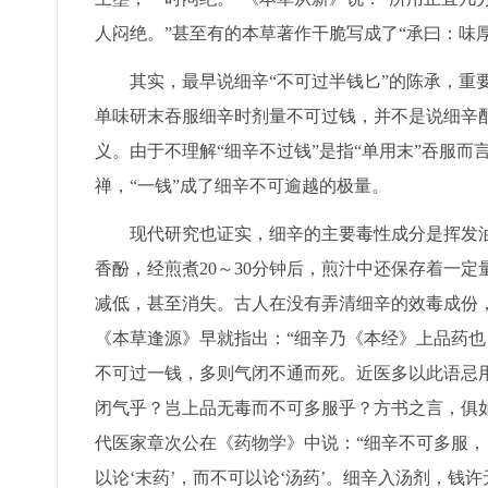
人闷绝。”甚至有的本草著作干脆写成了“承曰：味
其实，最早说细辛“不可过半钱匕”的陈承，重要的
单味研末吞服细辛时剂量不可过钱，并不是说细辛配
义。由于不理解“细辛不过钱”是指“单用末”吞服而
禅，“一钱”成了细辛不可逾越的极量。
现代研究也证实，细辛的主要毒性成分是挥发油
香酚，经煎煮20～30分钟后，煎汁中还保存着一
减低，甚至消失。古人在没有弄清细辛的效毒成份
《本草逢源》早就指出：“细辛乃《本经》上品药
不可过一钱，多则气闭不通而死。近医多以此语忌
闭气乎？岂上品无毒而不可多服乎？方书之言，俱
代医家章次公在《药物学》中说：“细辛不可多服
以论‘末药’，而不可以论‘汤药’。细辛入汤剂，钱