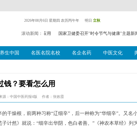
2026年08月6日 星期四
农历丙午年 明日
立秋
壮瑶）药药膳食疗推广应用
滚动新闻：
国家卫健委召开"时令节气与健康"主题新
养生中国
名医名院名校
名企名药
中医文化
过钱？要看怎么用
来源：中国中医药报4版
作者：张效霞
干燥根，前两种习称“辽细辛”，后一种称为“华细辛”。又名
子计然》就说：“细辛出华阴，色白者善。”《神农本草经》列