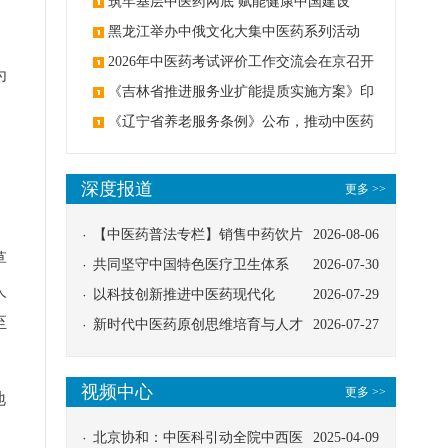
筑牢基层中医药网底 赋能健康中国建设
黑龙江举办中俄文化大集中医药系列活动
2026年中医药考试评价工作交流会在京召开
为
《吉林省推进服务业扩能提质实施方案》印
发：创建中医类国家医学中心
《辽宁省养老服务条例》公布，推动中医药
与养老融合发展
深度报道
更多 >>
【中医药普法专栏】销售中药饮片
2026-08-06
草
应告知煎服方法及注意事项
共同坚守中国特色医疗卫生体系
2026-07-30
人
以科技创新推进中医药现代化
2026-07-29
至
新时代中医药原创思维培育与人才
2026-07-27
发展路径探索
视频中心
更多 >>
地
北京协和：中医科引动全院中西医
2025-04-09