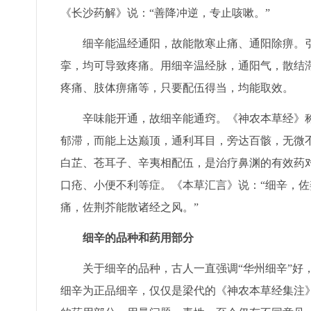
《长沙药解》说：“善降冲逆，专止咳嗽。”
细辛能温经通阳，故能散寒止痛、通阳除痹。引
挛，均可导致疼痛。用细辛温经脉，通阳气，散结
疼痛、肢体痹痛等，只要配伍得当，均能取效。
辛味能开通，故细辛能通窍。《神农本草经》称其
郁滞，而能上达巅顶，通利耳目，旁达百骸，无微
白芷、苍耳子、辛夷相配伍，是治疗鼻渊的有效药
口疮、小便不利等症。《本草汇言》说：“细辛，
痛，佐荆芥能散诸经之风。”
细辛的品种和药用部分
关于细辛的品种，古人一直强调“华州细辛”好，
细辛为正品细辛，仅仅是梁代的《神农本草经集注