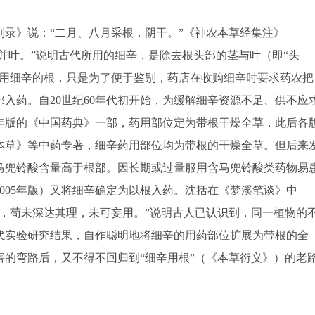
。
》说：“二月、八月采根，阴干。”《神农本草经集注》
头并叶。”说明古代所用的细辛，是除去根头部的茎与叶（即“头
是只用细辛的根，只是为了便于鉴别，药店在收购细辛时要求药农把
入药。自20世纪60年代初开始，为缓解细辛资源不足、供不应
3年版的《中国药典》一部，药用部位定为带根干燥全草，此后各
本草》等中药专著，细辛药用部位均为带根的干燥全草。但后来
马兜铃酸含量高于根部。因长期或过量服用含马兜铃酸类药物易
005年版）又将细辛确定为以根入药。沈括在《梦溪笔谈》中
，苟未深达其理，未可妄用。”说明古人已认识到，同一植物的
代实验研究结果，自作聪明地将细辛的用药部位扩展为带根的全
的弯路后，又不得不回归到“细辛用根”（《本草衍义》）的老