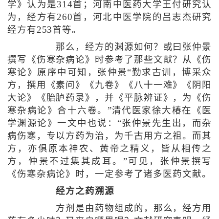
学》认为是314首；河南中医药大学王付研究认
为，经方有260首，河北中医学院的吕志杰研究
经方有253首等。
那么，经方的渊源如何？或曰张仲景
撰写《伤寒杂病论》时参考了那些文献？从《伤
寒论》原序中可知，张仲景“勤求古训，博采众
方，撰用《素问》《九卷》《八十一难》《阴阳
大论》《胎胪药录》，并《平脉辨证》，为《伤
寒杂病论》合十六卷。”清代医家徐大椿在《医
学渊源论》一文中也说：“张仲景先生出，而杂
病伤寒，专以方药为治，为千古用方之祖。而其
方，亦俱原本神农、黄帝之精义，皆从相传之
方，仲景不过集其成耳。”可见，张仲景撰写
《伤寒杂病论》时，一定参考了诸多医药文献。
经方之药溯源
方剂是由药物组成的，那么，经方用