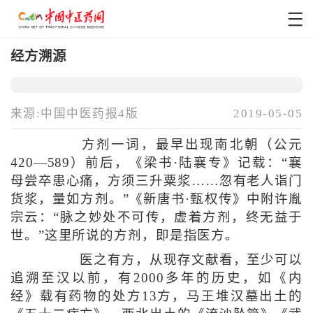
经方溯源
来源:中国中医药报4版
2019-05-05
方剂一词，最早出现南北朝（公元
420—589）前后，《梁书·陆襄专》记载：“襄
母尝卒患心痛，方须三升粟浆……忽有老人诣门
货浆，量如方剂。”《新唐书·甄权传》中附许胤
宗云：“脉之妙处不可传，虚着方剂，终无益于
世。”这里所说的方剂，即是指医方。
医之有方，从现存文献看，至少可以
追溯至汉以前，有2000多年的历史，如《内
经》载有药物的处方13方，马王堆汉墓出土的