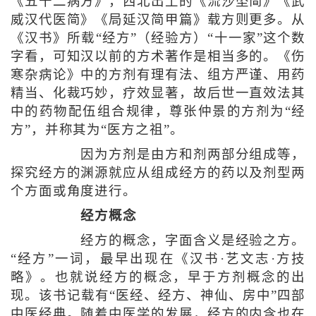
《五十二病方》，西北出土的《流沙坠简》《武
威汉代医简》《局延汉简甲篇》载方则更多。从
《汉书》所载“经方”（经验方）“十一家”这个数
字看，可知汉以前的方术著作是相当多的。《伤
寒杂病论》中的方剂有理有法、组方严谨、用药
精当、化裁巧妙，疗效显著，故后世一直效法其
中的药物配伍组合规律，尊张仲景的方剂为“经
方”，并称其为“医方之祖”。
因为方剂是由方和剂两部分组成等，
探究经方的渊源就应从组成经方的药以及剂型两
个方面或角度进行。
经方概念
经方的概念，字面含义是经验之方。
“经方”一词，最早出现在《汉书·艺文志·方技
略》。也就说经方的概念，早于方剂概念的出
现。该书记载有“医经、经方、神仙、房中”四部
中医经典。随着中医学的发展，经方的内含也在