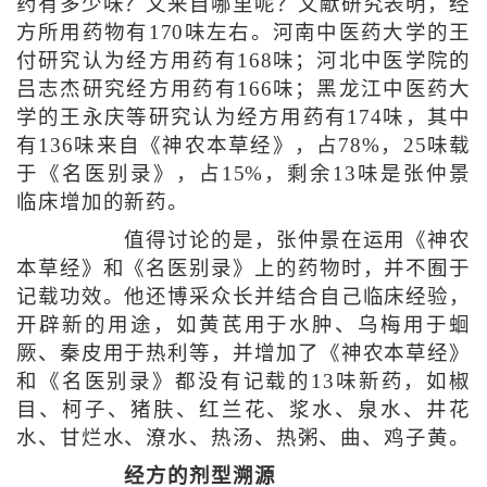
药有多少味？又来自哪里呢？文献研究表明，经
方所用药物有170味左右。河南中医药大学的王
付研究认为经方用药有168味；河北中医学院的
吕志杰研究经方用药有166味；黑龙江中医药大
学的王永庆等研究认为经方用药有174味，其中
有136味来自《神农本草经》，占78%，25味载
于《名医别录》，占15%，剩余13味是张仲景
临床增加的新药。
值得讨论的是，张仲景在运用《神农
本草经》和《名医别录》上的药物时，并不囿于
记载功效。他还博采众长并结合自己临床经验，
开辟新的用途，如黄芪用于水肿、乌梅用于蛔
厥、秦皮用于热利等，并增加了《神农本草经》
和《名医别录》都没有记载的13味新药，如椒
目、柯子、猪肤、红兰花、浆水、泉水、井花
水、甘烂水、潦水、热汤、热粥、曲、鸡子黄。
经方的剂型溯源