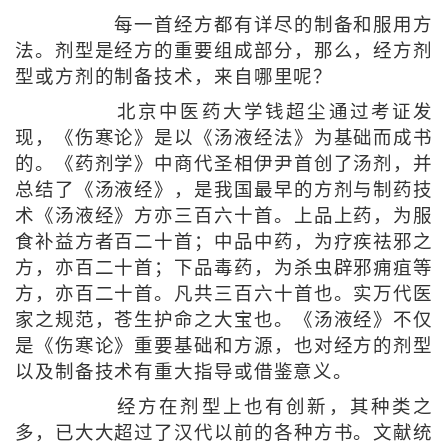
每一首经方都有详尽的制备和服用方
法。剂型是经方的重要组成部分，那么，经方剂
型或方剂的制备技术，来自哪里呢？
北京中医药大学钱超尘通过考证发
现，《伤寒论》是以《汤液经法》为基础而成书
的。《药剂学》中商代圣相伊尹首创了汤剂，并
总结了《汤液经》，是我国最早的方剂与制药技
术《汤液经》方亦三百六十首。上品上药，为服
食补益方者百二十首；中品中药，为疗疾祛邪之
方，亦百二十首；下品毒药，为杀虫辟邪痈疽等
方，亦百二十首。凡共三百六十首也。实万代医
家之规范，苍生护命之大宝也。《汤液经》不仅
是《伤寒论》重要基础和方源，也对经方的剂型
以及制备技术有重大指导或借鉴意义。
经方在剂型上也有创新，其种类之
多，已大大超过了汉代以前的各种方书。文献统