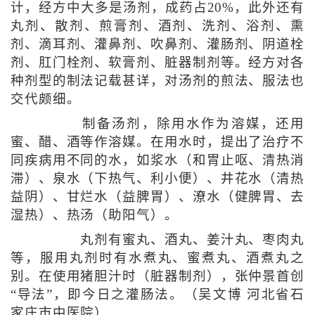
计，经方中大多是汤剂，成药占20%，此外还有
丸剂、散剂、煎膏剂、酒剂、洗剂、浴剂、熏
剂、滴耳剂、灌鼻剂、吹鼻剂、灌肠剂、阴道栓
剂、肛门栓剂、软膏剂、脏器制剂等。经方对各
种剂型的制法记载甚详，对汤剂的煎法、服法也
交代颇细。
制备汤剂，除用水作为溶媒，还用
蜜、醋、酒等作溶媒。在用水时，提出了治疗不
同疾病用不同的水，如浆水（和胃止呕、清热消
滞）、泉水（下热气、利小便）、井花水（清热
益阴）、甘烂水（益脾胃）、潦水（健脾胃、去
湿热）、热汤（助阳气）。
丸剂有蜜丸、酒丸、姜汁丸、枣肉丸
等，服用丸剂时有水煮丸、蜜煮丸、酒煮丸之
别。在使用猪胆汁时（脏器制剂），张仲景首创
“导法”，即今日之灌肠法。（吴文博 河北省石
家庄市中医院）