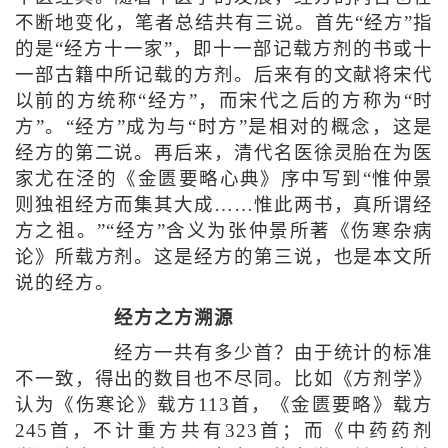
不断地变化，笔者总结共有三说。首先“经方”指
的是“经方十一家”，即十一部记载方剂的书或十
一部古籍中所记载的方剂。后来有的文献将宋代
以前的方统称“经方”，而宋代之后的方称为“时
方”。“经方”成为与“时方”是相对的概念，这是
经方的第二说。再后来，清代名医徐灵胎在为医
家尤在泾的《金匮要略心典》序中写到“惟仲景
则独祖经方而集其大成……惟此两书，真所谓经
方之祖。”“经方”含义为张仲景所著《伤寒杂病
论》所载方剂。这是经方的第三说，也是本文所
说的经方。
经方之方溯源
经方一共有多少首？由于统计的标准
不一致，得出的数目也不尽同。比如《方剂学》
认为《伤寒论》载方113首，《金匮要略》载方
245首，不计重方共有323首；而《中药药剂