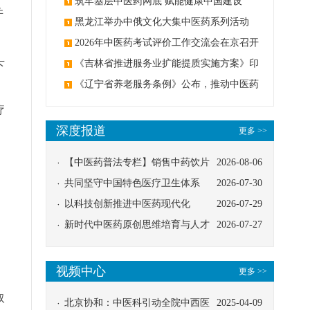
筑牢基层中医药网底 赋能健康中国建设
并
黑龙江举办中俄文化大集中医药系列活动
2026年中医药考试评价工作交流会在京召开
《吉林省推进服务业扩能提质实施方案》印
下
发：创建中医类国家医学中心
《辽宁省养老服务条例》公布，推动中医药
与养老融合发展
疗
深度报道
更多 >>
【中医药普法专栏】销售中药饮片
2026-08-06
应告知煎服方法及注意事项
共同坚守中国特色医疗卫生体系
2026-07-30
以科技创新推进中医药现代化
2026-07-29
确
新时代中医药原创思维培育与人才
2026-07-27
发展路径探索
视频中心
更多 >>
取
北京协和：中医科引动全院中西医
2025-04-09