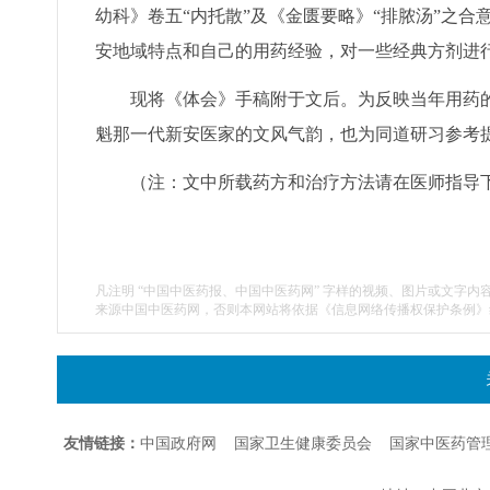
幼科》卷五“内托散”及《金匮要略》“排脓汤”之
安地域特点和自己的用药经验，对一些经典方剂进
现将《体会》手稿附于文后。为反映当年用药的真
魁那一代新安医家的文风气韵，也为同道研习参考提
（注：文中所载药方和治疗方法请在医师指导
凡注明 “中国中医药报、中国中医药网” 字样的视频、图片或文字内
来源中国中医药网，否则本网站将依据《信息网络传播权保护条例》
友情链接：
中国政府网
国家卫生健康委员会
国家中医药管