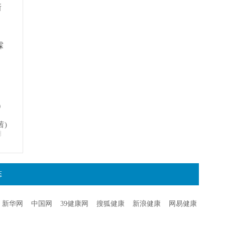
新
霖
）
茜)
明
态
新华网
中国网
39健康网
搜狐健康
新浪健康
网易健康