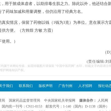
合意，用于脓成体虚者，以助排毒生肌之力。除此以外，他还结合
行了药味加减和用量调整，但仍沿用了经典方名。
实情况，保留了药物以钱（1钱为3克）为单位。意在展示方
供方便。（方炜煌 方敏 方霞）
下使用。）
（D
(责任编辑:刘
容均属于本网站专稿，如需转载图片请保留 “中国中医药网” 水印，转载文字内容请注
维护网络知识产权。
关于我们
联系我们
版权声明
广告刊例
人才招聘
报社动
理局
国家药品监督管理局
中央国家机关举报网
媒体合作：
人民网
国内统一刊号：CN11-0153 邮发代号：1-140（国内）D-1138（国外）