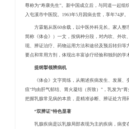
尊称为“寿康先生”。新中国成立后，与同道一起组
入屯溪市中医院。1963年5月因病去世，享年74岁。
方霖魁从医60余载，以中医外科见长。家人整理手
简称《体会》）一文，按病种分段，对内吹、外吹
现、辨证治疗、药物运用方法和途径及预后转归等
要点和常用方剂，体现出丰富诊疗经验和独到的学
提纲掣领辨病机
《体会》文字简练，从阐述疾病发生、发展、变
疽“均由肝气郁结、胃火凝结（所致）”，乳发为“胃
把握乳腺常见病的本质，是精准诊断、辨证处方用
“双辨证”特色显著
乳腺疾病是以乳腺局部表现为主的疾病，病变在