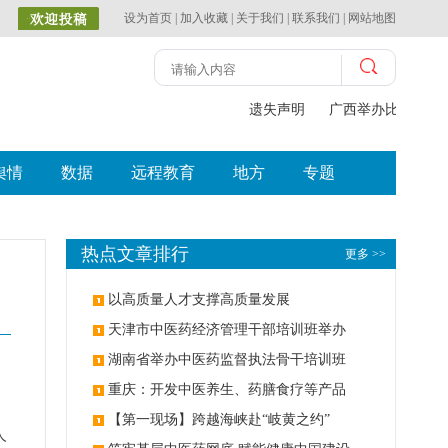
设为首页
|
加入收藏
|
关于我们
|
联系我们
|
网站地图
遗失声明
广西举办比赛探索
舆情
数据
远程教育
地方
专题
热点文章排行
更多 >>
以高质量人才支撑高质量发展
天津市中医药经济管理干部培训班举办
湖南省举办中医药监督执法骨干培训班
重庆：开发中医养生、药膳食疗等产品
【第一现场】跨越海峡赴“岐黄之约”
人