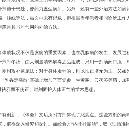
膏剂施于患处，使药力直达病所。另外，还有一些外治方法如滴
棉、挂线等法，虽文中未有记载，但根据当年患者和同诊所工作
些应是其当年常用的外治方法。
体质状况不仅是发病的重要因素，也在乳腺病的发生、发展过
一剂忍冬汤，由大剂量清热解毒之品组成，只用一剂汤药口服，
，则用攻补兼施法；对于身体虚弱的，则以扶正培元为主。又如
》 “乳香定痛散”基础上增加了西党参、生黄芪、云茯苓等药，加
时祛邪而不伤正、时刻固护人体正气的学术思想。
有创新，《体会》文后所附方剂体现了此观点。这些方剂的药
，值得深入研究和探讨。如经验方“内托排脓汤”，取《证治准绳