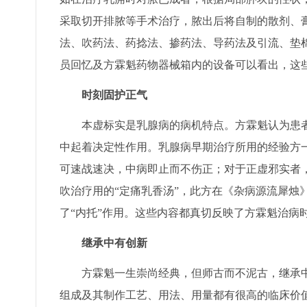
采取切开排脓等手术治疗，脓出后将自制的散剂、
法、吹药法、药捻法、掺药法、导药法及引流、垫
员回忆及方霖魁药物器械箱内的设备可以看出，这
时刻固护正气
本虚标实是乳腺病的病机特点。方霖魁认为患者
中起着决定性作用。乳腺病早期治疗所用的经验方
可速战速决，中病即止而不伤正；对于正虚邪实者
吹治疗用的“定痛乳香汤”，此方在《杂病源流犀烛
了“内托”作用。这些内容都真切反映了方霖魁治病
继承中有创新
方霖魁一生崇尚经典，但师古而不泥古，继承中
组成及其制作工艺、用法、用量都有很高的临床价值