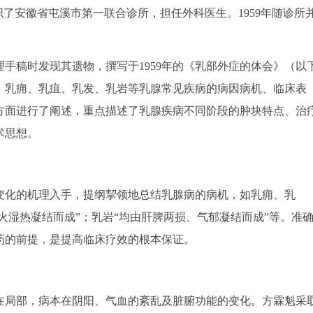
织了安徽省屯溪市第一联合诊所，担任外科医生。1959年随诊所
稿时发现其遗物，撰写于1959年的《乳部外症的体会》（以
、乳痈、乳疽、乳发、乳岩等乳腺常见疾病的病因病机、临床表
方面进行了阐述，重点描述了乳腺疾病不同阶段的肿块特点、治
术思想。
化的机理入手，提纲挈领地总结乳腺病的病机，如乳痈、乳
火湿热凝结而成”；乳岩“均由肝脾两损、气郁凝结而成”等。准
药的前提，是提高临床疗效的根本保证。
局部，病本在阴阳、气血的紊乱及脏腑功能的变化。方霖魁采