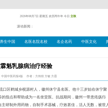
2026年08月7日 星期五
农历丙午年 今日
立秋
滚动新闻：
养生中国
名医名院名校
名企名药
中医文化
方霖魁乳腺病治疗经验
：中国中医药报4版
作者：方炜煌 方敏 方霞
宁县流口区鹤城乡枧源村人，徽州休宁县名医。他十三岁始在休宁聚
等的指点和帮助成为一名坐堂医。抗战期间，徽州一带患疮疡疖
自主研制外用药物，自制手术器械，疗效甚佳，活人无数，被世