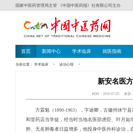
国家中医药管理局主管 《中国中医药报》社有限公司主办
首页
新闻中心
学术临床
就医指南
当前位置：
学术临床
>
诊治心悟
>
新安名医
时间：2019-07-05
来源
方霖魁（1890-1963），字迪卿，古徽州休
和堂药店当学徒，经当时当地名医邵虎臣、叶月如
肿、无名肿毒者日益增多，他投身中医外科诊治，