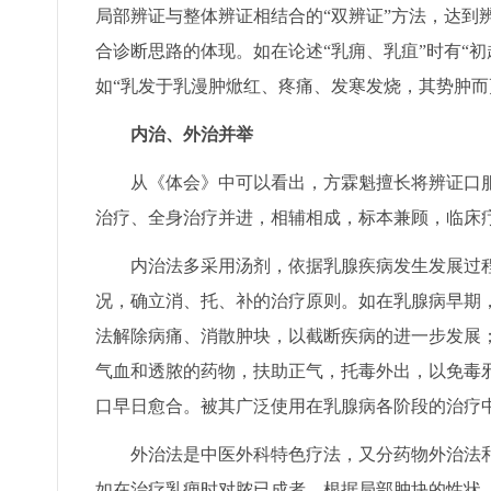
局部辨证与整体辨证相结合的“双辨证”方法，达到
合诊断思路的体现。如在论述“乳痈、乳疽”时有“
如“乳发于乳漫肿焮红、疼痛、发寒发烧，其势肿而
内治、外治并举
从《体会》中可以看出，方霖魁擅长将辨证口服
治疗、全身治疗并进，相辅相成，标本兼顾，临床
内治法多采用汤剂，依据乳腺疾病发生发展过程
况，确立消、托、补的治疗原则。如在乳腺病早期，
法解除病痛、消散肿块，以截断疾病的进一步发展
气血和透脓的药物，扶助正气，托毒外出，以免毒
口早日愈合。被其广泛使用在乳腺病各阶段的治疗
外治法是中医外科特色疗法，又分药物外治法和
如在治疗乳痈时对脓已成者，根据局部肿块的性状，