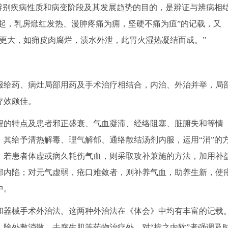
辨别疾病性质和病变阶段及其发展趋势的目的，是辨证与辨病相
初起，乳房焮红发热、漫肿疼痛为痈，坚硬不痛为疽”的记载，又
更大，如痈皮肉腐烂，渍水外泄，此胃火湿热凝结而成。”
给药、病灶局部用药及手术治疗相结合，内治、外治并举，局
疗效颇佳。
的特点及患者邪正盛衰、气血凝滞、经络阻塞、脏腑失和等情
其给予清热解毒、理气解郁、通络散结汤剂内服，运用“消”的
；若患者体虚或病久耗伤气血，则采取攻补兼施的方法，加用补
邪内陷；对元气虚弱，疮口难敛者，则补养气血，助养生新，使
中。
器械手术外治法。这两种外治法在《体会》中均有丰富的记载
除外敷消散、去腐生肌等药物治疗外，对“按之内软”者强调及