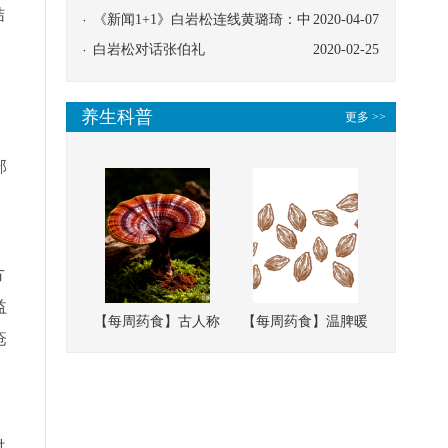
结
协同
《新闻1+1》白岩松连线黄璐琦：中
2020-04-07
医救治的临床效果
白岩松对话张伯礼
2020-02-25
养生科普
更多 >>
部
方
益
【每周药食】古人称
【每周药食】温脾暖
疮
它为“仙草”，滋补强
肾、固精缩尿，这味
壮、培本固元
南方本草的种子，药
食同源有讲究
。
时