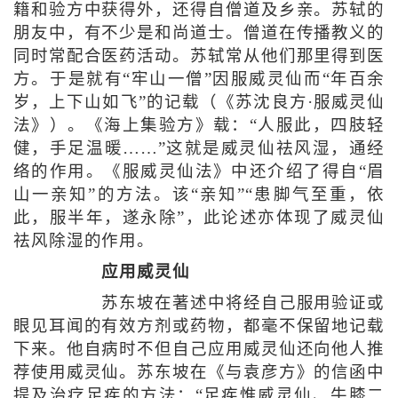
籍和验方中获得外，还得自僧道及乡亲。苏轼的
朋友中，有不少是和尚道士。僧道在传播教义的
同时常配合医药活动。苏轼常从他们那里得到医
方。于是就有“牢山一僧”因服威灵仙而“年百余
岁，上下山如飞”的记载（《苏沈良方·服威灵仙
法》）。《海上集验方》载：“人服此，四肢轻
健，手足温暖……”这就是威灵仙祛风湿，通经
络的作用。《服威灵仙法》中还介绍了得自“眉
山一亲知”的方法。该“亲知”“患脚气至重，依
此，服半年，遂永除”，此论述亦体现了威灵仙
祛风除湿的作用。
应用威灵仙
苏东坡在著述中将经自己服用验证或
眼见耳闻的有效方剂或药物，都毫不保留地记载
下来。他自病时不但自己应用威灵仙还向他人推
荐使用威灵仙。苏东坡在《与袁彦方》的信函中
提及治疗足疾的方法：“足疾惟威灵仙、牛膝二