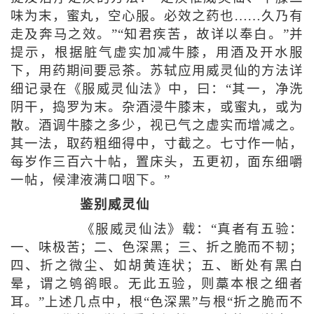
味为末，蜜丸，空心服。必效之药也……久乃有
走及奔马之效。”“知君疾苦，故详以奉白。”并
提示，根据脏气虚实加减牛膝，用酒及开水服
下，用药期间要忌茶。苏轼应用威灵仙的方法详
细记录在《服威灵仙法》中，曰：“其一，净洗
阴干，捣罗为末。杂酒浸牛膝末，或蜜丸，或为
散。酒调牛膝之多少，视已气之虚实而增减之。
其一法，取药粗细得中，寸截之。七寸作一帖，
每岁作三百六十帖，置床头，五更初，面东细嚼
一帖，候津液满口咽下。”
鉴别威灵仙
《服威灵仙法》载：“真者有五验：
一、味极苦；二、色深黑；三、折之脆而不韧；
四、折之微尘、如胡黄连状；五、断处有黑白
晕，谓之鸲鹆眼。无此五验，则藁本根之细者
耳。”上述几点中，根“色深黑”与根“折之脆而不