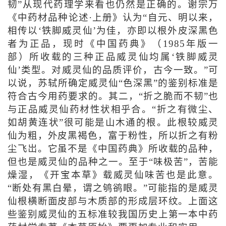
韧”从现代药理学来看也仍然是正确的。谢宗万
《中药材品种论述·上册》认为“自元、明以来，
相传以‘铁脚威灵仙’为佳，亦即以根外皮深黑色
者为正品，现时《中国药典》（1985年版一
部）所收载的三种正品威灵仙均属‘铁脚威灵
仙’类型。对威灵仙的品质评价，古今一致。”可
以说，苏轼所确定威灵仙“色深黑”的鉴别标准是
符合古今用药要求的。其二，“折之脆而不韧”也
与正品威灵仙药材性状相乎合。“折之有微尘、
如胡黄连状”很可能是山木通的根。此根较威灵
仙为粗，外皮黑褐色，富于粉性，所以折之有粉
尘飞岀。它虽不是《中国药典》所收载的品种，
但也是威灵仙的品种之一。至于“味极苦”，苦能
燥湿，《开宝本草》载威灵仙味苦也是此意。
“断处有黑白晕，谓之鸲鹆眼。”可能指的是威灵
仙根横断面皮部与木质部的形成层环纹。上面这
些鉴别威灵仙的五标准较我国历史上第一本中药