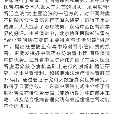
专家进行了系统、全面的探索和研究，其中以中
医肾病学奠基人张大宁为首的团队，采用以“补
肾活血法”为主要治法的一组方药，对不同种类
不同阶段慢性肾病进行了深入研究，取得了重要
成果，大大提高了治疗效果，获得中西医肾病学
界的好评。主旨演讲中，北京协和医院郑法雷在
“肾小管间质病变的主要特点与诊治思路”讲座
中，提出既要防止有毒中药对肾小管间质的损
害，更要发挥好中医药在防治肾小管-间质疾病
中的优势。江苏省中医院孙伟介绍了在孟河医派
肾虚湿瘀核心病机基础上进行的创新和循证研
究，提出益肾清利、和络泄浊法治疗慢性肾脏病
3~5期，通过循证研究和大数据真实世界研究，
取得了显著疗效。广东省中医院刘旭生介绍了健
脾补肾法在慢性肾衰竭（非透析期）中的应用策
略，以及结合慢病管理实践有效延缓慢性肾功能
不全的进展。