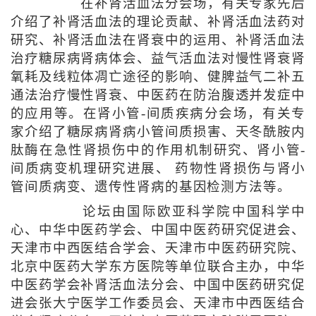
在补肾活血法分会场，有关专家先后
介绍了补肾活血法的理论贡献、补肾活血法药对
研究、补肾活血法在肾衰中的运用、补肾活血法
治疗糖尿病肾病体会、益气活血法对慢性肾衰肾
氧耗及线粒体凋亡途径的影响、健脾益气二补五
通法治疗慢性肾衰、中医药在防治腹透并发症中
的应用等。在肾小管-间质疾病分会场，有关专
家介绍了糖尿病肾病小管间质损害、天冬酰胺内
肽酶在急性肾损伤中的作用机制研究、肾小管-
间质病变机理研究进展、 药物性肾损伤与肾小
管间质病变、遗传性肾病的基因检测方法等。
论坛由国际欧亚科学院中国科学中
心、中华中医药学会、中国中医药研究促进会、
天津市中西医结合学会、天津市中医药研究院、
北京中医药大学东方医院等单位联合主办，中华
中医药学会补肾活血法分会、中国中医药研究促
进会张大宁医学工作委员会、天津市中西医结合