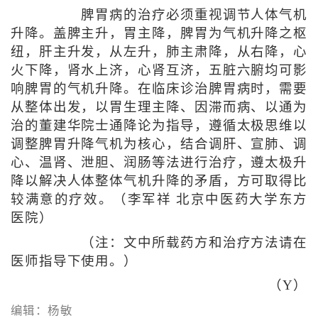
脾胃病的治疗必须重视调节人体气机
升降。盖脾主升，胃主降，脾胃为气机升降之枢
纽，肝主升发，从左升，肺主肃降，从右降，心
火下降，肾水上济，心肾互济，五脏六腑均可影
响脾胃的气机升降。在临床诊治脾胃病时，需要
从整体出发，以胃生理主降、因滞而病、以通为
治的董建华院士通降论为指导，遵循太极思维以
调整脾胃升降气机为核心，结合调肝、宣肺、调
心、温肾、泄胆、润肠等法进行治疗，遵太极升
降以解决人体整体气机升降的矛盾，方可取得比
较满意的疗效。（李军祥 北京中医药大学东方
医院）
（注：文中所载药方和治疗方法请在
医师指导下使用。）
（Y）
编辑：杨敏