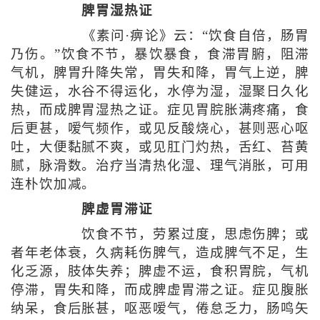
脾胃湿热证
《素问·痹论》云：“饮食自倍，肠胃
乃伤。”饮食不节，暴饮暴食，食滞胃腑，阻滞
气机，脾胃升降失常，胃失和降，胃气上逆，脾
失健运，水谷不得运化，水停为湿，湿聚日久化
热，而成脾胃湿热之证。症见胃脘胀满疼痛，食
后更甚，嗳气频作，或见反酸烧心，甚则恶心呕
吐，大便黏腻不爽，或见肛门灼热，舌红、苔黄
腻，脉滑数。治疗当清热化湿、理气消胀，可用
连朴饮加减。
脾虚胃滞证
饮食不节，劳累过度，思虑伤脾；或
者年老体衰，久病耗伤脾气，造成脾气不足，生
化乏源，肢体失养；脾虚不运，食积胃脘，气机
停滞，胃失和降，而成脾虚胃滞之证。症见腹胀
纳呆，食后胀甚，呕恶嗳气，倦怠乏力，肠鸣矢