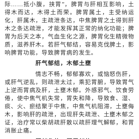
际……抵小腹，挟胃”，脾胃与肝相互影响，土
得木而达，木得土而荣。脾胃属土，主受纳运
化，肝属木，主疏泄条达，中焦脾胃之土得到肝
木之条达疏泄，才能发挥其正常的纳化功能；脾
胃为后天之本，气血生化之源，脾胃化生精微物
质，滋养肝木。若肝气郁结，容易克伐脾土，影
响脾胃功能，导致脾胃病的发生。
肝气郁结，木郁土壅
情志不畅，郁郁寡欢，或恼怒伤肝，
或肝气逆乱，则疏泄太过，乘犯胃腑，导致胃气
上逆而胃病及肝，土壅木郁。外感邪气、饮食劳
倦，使中焦气机失常，胃失和降，导致食、湿、
痰、火、瘀结聚于中焦，中焦气机阻滞，土壅侮
木，影响肝的疏泄，出现肝失疏泄、土壅木郁之
证，治疗常以柴胡疏肝散以疏肝理气解郁，和胃
消胀止痛。