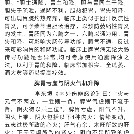
胆。”胆主通降，胃主和降，胆与胃同主于降，
胆失于疏泄，通降不利，胆热犯胃，胃失和降，
可出现胃脘灼热疼痛，临床上类似于胆汁反流性
胃炎，可予柴芩温胆汤治疗，以预防萎缩性胃炎
的发生。胃肠同为六腑之一，六腑以通为用。胃
失和降，可影响大肠传导功能，腑气不通，反过
来可影响胃的和降功能。临床上脾胃病无论大肠
传导功能是否异常,均可考虑使用通腑降浊之
法，以利于胃的和降，临床常加枳实、全瓜蒌、
酒大黄等药以提高疗效。
脾胃亏虚与阴火气机升降
李东垣《内外伤辨惑论》曰：“火与
元气不两立，一胜则一负，脾胃气虚则下流于
肾，阴火得以乘土位”。脾胃亏虚，阳气不升，
阴火上乘。阴火包括以下4种内火：情绪变动，
五志过极所致的心火；肝气有余，木旺所致的肝
火；下元亏虚所致的肾火；阴血不足所致的虚