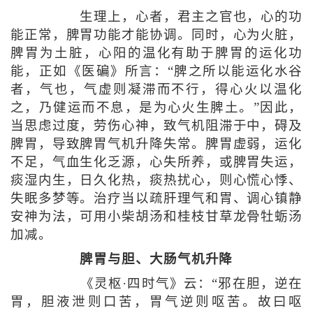
生理上，心者，君主之官也，心的功
能正常，脾胃功能才能协调。同时，心为火脏，
脾胃为土脏，心阳的温化有助于脾胃的运化功
能，正如《医碥》所言：“脾之所以能运化水谷
者，气也，气虚则凝滞而不行，得心火以温化
之，乃健运而不息，是为心火生脾土。”因此，
当思虑过度，劳伤心神，致气机阻滞于中，碍及
脾胃，导致脾胃气机升降失常。脾胃虚弱，运化
不足，气血生化乏源，心失所养，或脾胃失运，
痰湿内生，日久化热，痰热扰心，则心慌心悸、
失眠多梦等。治疗当以疏肝理气和胃、调心镇静
安神为法，可用小柴胡汤和桂枝甘草龙骨牡蛎汤
加减。
脾胃与胆、大肠气机升降
《灵枢·四时气》云：“邪在胆，逆在
胃，胆液泄则口苦，胃气逆则呕苦。故曰呕