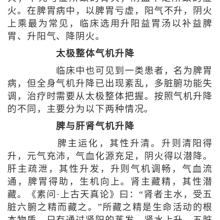
火。在脾胃病中，以脾胃亏虚，阳气不升，阴火
上乘最为常见，临床选用升阳益胃汤以补益脾
胃、升阳气、降阴火。
太极整体气机升降
临床中也可见到一类患者，名为脾胃
病，但全身气机升降已出现紊乱，多脏腑功能失
调，治疗时需要从太极整体把握。按照气机升降
的不同，主要分为以下两种情况。
脾与肝肾气机升降
脾主运化，其性升清。升则清阳得
升，元气充沛，气血化源充足，阴火得以潜降。
肝主疏泄，其性升发，升则气机调畅，气血流
通，脾胃得助，生机向上。肾主藏精，其性潜
藏。《素问·上古天真论》曰：“肾者主水，受五
脏六腑之精而藏之。”所藏之精是生命活动的根
本物质，只有通过肾阳的蒸发，肾水上升，五脏