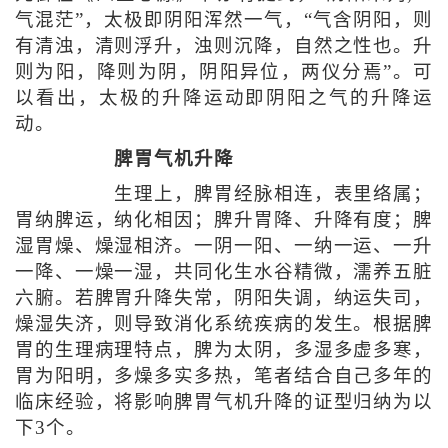
气混茫”，太极即阴阳浑然一气，“气含阴阳，则
有清浊，清则浮升，浊则沉降，自然之性也。升
则为阳，降则为阴，阴阳异位，两仪分焉”。可
以看出，太极的升降运动即阴阳之气的升降运
动。
脾胃气机升降
生理上，脾胃经脉相连，表里络属；
胃纳脾运，纳化相因；脾升胃降、升降有度；脾
湿胃燥、燥湿相济。一阴一阳、一纳一运、一升
一降、一燥一湿，共同化生水谷精微，濡养五脏
六腑。若脾胃升降失常，阴阳失调，纳运失司，
燥湿失济，则导致消化系统疾病的发生。根据脾
胃的生理病理特点，脾为太阴，多湿多虚多寒，
胃为阳明，多燥多实多热，笔者结合自己多年的
临床经验，将影响脾胃气机升降的证型归纳为以
下3个。