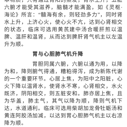
六腑才能受其滋养，脑髓才能满盈，如《灵枢·
海论》所言：“髓海有余，则轻劲多力”，同时肾
水上升，上济心火，使心火不亢，达到心肾相交
的状态，临床可选用黄芪建中汤合暖肝煎以温
脾、温肝和温肾，从而达到脾肝肾气机主以左温
升为顺。
胃与心胆肺气机升降
胃胆同属六腑，六腑以通为用，以降
为和，降则腑气得通，糟粕得泻，成为新陈代谢
的一个重要环节。心居上焦，为阳中之阳脏，心
火下降以温肾水，使肾水不寒，心肾相交，水火
既济，阴阳相交，则五脏安和。肺亦居上焦，且
为华盖，肺主气，其气以降为顺，降则气机下
达，水道通利。临床可选用柴胡加龙骨牡蛎汤和
黄连阿胶汤加减，以达到胃心胆肺气机主以右凉
降为顺。