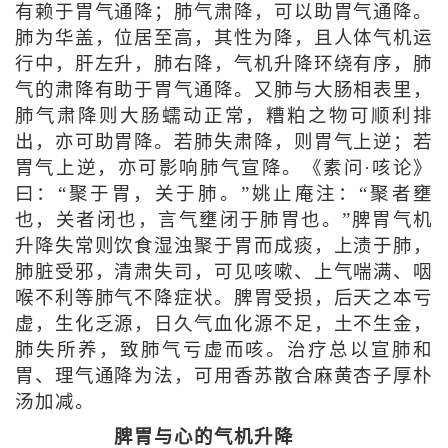
有赖于胃气通降；肺气肃降，可以助胃气通降。
肺为华盖，位居至高，其性为降，且人体气机运
行中，肝左升，肺右降，气机升降环绕有序，肺
气的肃降有助于胃气通降。又肺与大肠相表里，
肺气肃降则大肠蠕动正常，糟粕之物可顺利排
出，亦可助胃降。若肺失肃降，则胃气上逆；若
胃气上逆，亦可影响肺气宣降。《素问·咳论》
曰：“聚于胃，关于肺。”姚止庵注：“聚者壅
也，关者闭也，言气壅闭于肺胃也。”脾胃气机
升降失常则饮食湿浊聚于胃而成痰，上渍于肺，
肺脏受邪，清肃失司，可见咳嗽、上气喘满、咽
喉不利等肺气不降症状。脾胃受损，后天之本亏
虚，生化乏源，日久气血化源不足，土不生金，
肺失所养，致肺气亏虚而咳。治疗总以宣肺和
胃、理气通降为法，可用香苏散合麻黄杏子厚朴
汤加减。
脾胃与心的气机升降