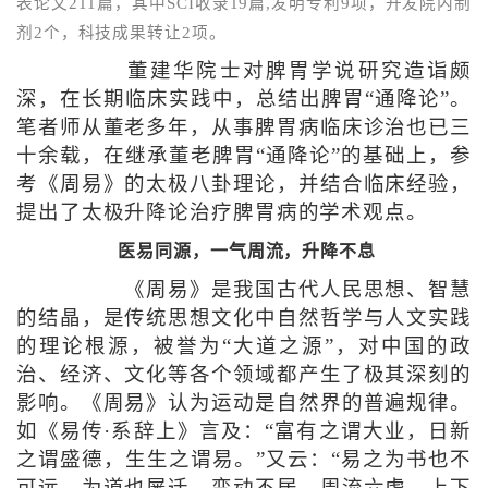
表论文211篇，其中SCI收录19篇,发明专利9项，开发院内制
剂2个，科技成果转让2项。
董建华院士对脾胃学说研究造诣颇
深，在长期临床实践中，总结出脾胃“通降论”。
笔者师从董老多年，从事脾胃病临床诊治也已三
十余载，在继承董老脾胃“通降论”的基础上，参
考《周易》的太极八卦理论，并结合临床经验，
提出了太极升降论治疗脾胃病的学术观点。
医易同源，一气周流，升降不息
《周易》是我国古代人民思想、智慧
的结晶，是传统思想文化中自然哲学与人文实践
的理论根源，被誉为“大道之源”，对中国的政
治、经济、文化等各个领域都产生了极其深刻的
影响。《周易》认为运动是自然界的普遍规律。
如《易传·系辞上》言及：“富有之谓大业，日新
之谓盛德，生生之谓易。”又云：“易之为书也不
可远，为道也屡迁，变动不居，周流六虚，上下