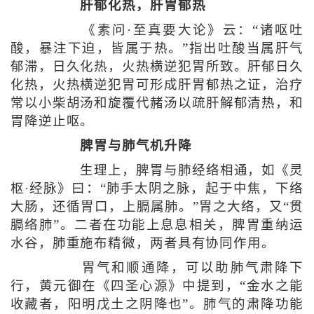
肝郁化热，肝胃郁热
《素问·至真要大论》云：“诸呕吐
酸，暴注下迫，皆属于热。”指出吐酸当属肝气
郁滞，日久化热，火热横逆犯胃所致。肝郁日久
化热，火热横逆犯胃可形成肝胃郁热之证，治疗
常以小柴胡汤和旋覆代赭汤以疏肝解郁清热，和
胃降逆止呕。
脾胃与肺气机升降
生理上，脾胃与肺经络相通，如《灵
枢·经脉》曰：“肺手太阴之脉，起于中焦，下络
大肠，还循胃口，上膈属肺。”胃之大络，又“贯
膈络肺”。二者在功能上息息相关，脾胃重纳运
水谷，肺重施布精微，两者具有协同作用。
胃气和顺通降，可以助肺气肃降下
行，黄元御在《四圣心源》中提到，“金水之能
收藏者，阳明戊土之阴降也”。肺气的肃降功能