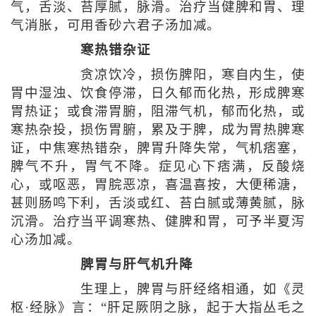
气，舌淡、苔厚腻，脉滑。治疗当健脾和胃、理
气消胀，可用香砂六君子汤加减。
寒热错杂证
贪凉饮冷，损伤脾阳，寒自内生，使
胃中湿浊、饮食停滞，日久郁而化热，形成脾寒
胃热证；或食滞胃腑，阻滞气机，郁而化热，或
寒热杂投，损伤胃腑，累及于脾，成为胃热脾寒
证，中焦寒热错杂，脾胃升降失常，气机痞塞，
脾气不升，胃气不降。症见心下痞满，反酸烧
心，或呕恶，胃脘恶凉，喜温喜按，大便稀溏，
甚则肠鸣下利，舌淡或红、苔白腻或薄黄腻，脉
沉滑。治疗当平调寒热、健脾和胃，可予半夏泻
心汤加减。
脾胃与肝气机升降
生理上，脾胃与肝经络相通，如《灵
枢·经脉》言：“肝足厥阴之脉，起于大指丛毛之