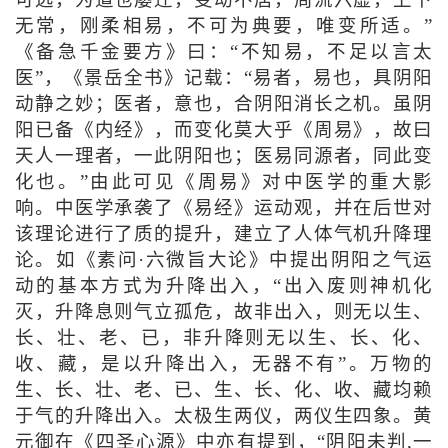
无常，刚柔相易，不可为典要，唯变所适。”
《备急千金要方》曰：“不知易，不足以言太
医”，《景岳全书》记载：“易者，易也，具阴阳
动静之妙；医者，意也，合阴阳消长之机。虽阴
阳已备《内经》，而变化莫大乎《周易》，故曰
天人一理者，一此阴阳也；医易同源者，同此变
化也。”由此可见《周易》对中医学的重大影
响。中医学承袭了《易经》运动观，并在后世对
该理论进行了质的提升，建立了人体气机升降理
论。如《素问·六微旨大论》中提出阴阳之气运
动的基本方式为升降出入，“出入废则神机化
灭，升降息则气立孤危，故非出入，则无以生、
长、壮、老、已，非升降则无以生、长、化、
收、藏，是以升降出入，无器不有”。万物的
生、长、壮、老、已、生、长、化、收、藏均赖
于气的升降出入。太极生两仪，两仪生四象。黄
元御在《四圣心源》中亦有提到，“阴阳未判,一