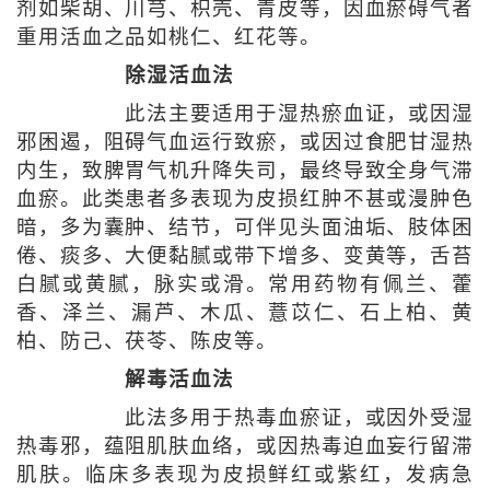
剂如柴胡、川芎、枳壳、青皮等，因血瘀碍气者
重用活血之品如桃仁、红花等。
除湿活血法
此法主要适用于湿热瘀血证，或因湿
邪困遏，阻碍气血运行致瘀，或因过食肥甘湿热
内生，致脾胃气机升降失司，最终导致全身气滞
血瘀。此类患者多表现为皮损红肿不甚或漫肿色
暗，多为囊肿、结节，可伴见头面油垢、肢体困
倦、痰多、大便黏腻或带下增多、变黄等，舌苔
白腻或黄腻，脉实或滑。常用药物有佩兰、藿
香、泽兰、漏芦、木瓜、薏苡仁、石上柏、黄
柏、防己、茯苓、陈皮等。
解毒活血法
此法多用于热毒血瘀证，或因外受湿
热毒邪，蕴阻肌肤血络，或因热毒迫血妄行留滞
肌肤。临床多表现为皮损鲜红或紫红，发病急