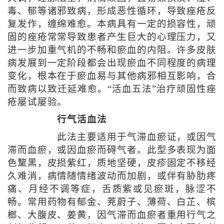
毒、郁等诸邪致病，形成恶性循环，导致痤疮反
复发作，缠绵难愈。本病具有一定的损容性，顽
固的痤疮常常导致患者产生巨大的心理压力，又
进一步加重气机的不畅和瘀血的内阻。许多皮肤
病发展到一定阶段都会出现瘀血不同程度的病理
变化，根本在于瘀血易与其他病邪相互影响，合
而致病以致迁延难愈。“活血五法”治疗顽固性痤
疮屡试屡验。
行气活血法
此法主要适用于气滞血瘀证，或因气
滞而血瘀，或因血瘀而碍气者。此型多表现为面
色黧黑，皮损紫红，质地坚硬，皮疹固定不移经
久难消，病情随情绪波动而加剧，或伴有胁肋疼
痛、月经不调等症，舌质紫或见瘀斑，脉涩不
畅。常用药物有郁金、茺蔚子、薄荷、白芷、槟
榔、大腹皮、姜黄，因气滞而血瘀者重用行气之