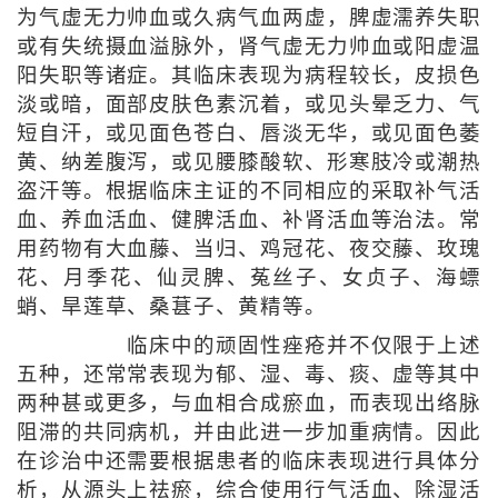
为气虚无力帅血或久病气血两虚，脾虚濡养失职
或有失统摄血溢脉外，肾气虚无力帅血或阳虚温
阳失职等诸症。其临床表现为病程较长，皮损色
淡或暗，面部皮肤色素沉着，或见头晕乏力、气
短自汗，或见面色苍白、唇淡无华，或见面色萎
黄、纳差腹泻，或见腰膝酸软、形寒肢冷或潮热
盗汗等。根据临床主证的不同相应的采取补气活
血、养血活血、健脾活血、补肾活血等治法。常
用药物有大血藤、当归、鸡冠花、夜交藤、玫瑰
花、月季花、仙灵脾、菟丝子、女贞子、海螵
蛸、旱莲草、桑葚子、黄精等。
临床中的顽固性痤疮并不仅限于上述
五种，还常常表现为郁、湿、毒、痰、虚等其中
两种甚或更多，与血相合成瘀血，而表现出络脉
阻滞的共同病机，并由此进一步加重病情。因此
在诊治中还需要根据患者的临床表现进行具体分
析，从源头上祛瘀，综合使用行气活血、除湿活