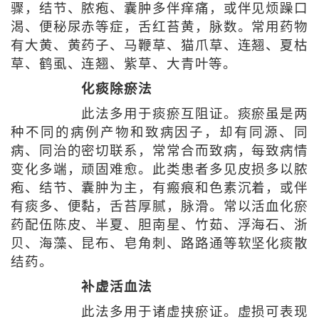
骤，结节、脓疱、囊肿多伴痒痛，或伴见烦躁口
渴、便秘尿赤等症，舌红苔黄，脉数。常用药物
有大黄、黄药子、马鞭草、猫爪草、连翘、夏枯
草、鹤虱、连翘、紫草、大青叶等。
化痰除瘀法
此法多用于痰瘀互阻证。痰瘀虽是两
种不同的病例产物和致病因子，却有同源、同
病、同治的密切联系，常常合而致病，每致病情
变化多端，顽固难愈。此类患者多见皮损多以脓
疱、结节、囊肿为主，有瘢痕和色素沉着，或伴
有痰多、便黏，舌苔厚腻，脉滑。常以活血化瘀
药配伍陈皮、半夏、胆南星、竹茹、浮海石、浙
贝、海藻、昆布、皂角刺、路路通等软坚化痰散
结药。
补虚活血法
此法多用于诸虚挟瘀证。虚损可表现