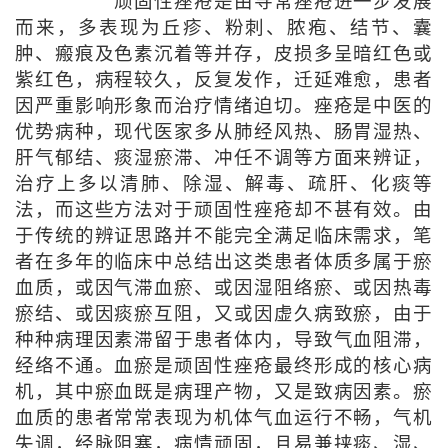
顽固性痤疮是由寻常痤疮进一步发展
而来，多表现为丘疹、粉刺、脓疱、结节、囊
肿、瘢痕及色素沉着等并存，皮损多呈暗红色或
紫红色，病程较久，反复发作，迁延难愈，患者
因严重影响形象而治疗情绪迫切。痤疮是中医的
优势病种，现代医家多从肺经风热、肠胃湿热、
肝气郁结、痰湿瘀滞、冲任不调等方面来辨证，
治疗上多以清肺、除湿、解毒、疏肝、化痰等
法，而这些方法对于顽固性痤疮却不甚有效。由
于传统的辨证思路并不能完全满足临床需求，笔
者在多年的临床中总结出这类患者体质多属于瘀
血质，或因气滞血瘀、或因湿阻络瘀、或因热毒
瘀结、或因痰瘀互阻，又或因虚久病致瘀，由于
种种病理因素滞留于患者体内，导致气血阻滞，
经络不通。血瘀是顽固性痤疮最终形成的核心病
机，其中瘀血既是病理产物，又是致病因素。瘀
血质的患者常常表现为机体气血运行不畅，气机
失调，经脉阻塞，病情顽固，且易兼挟痰、湿、