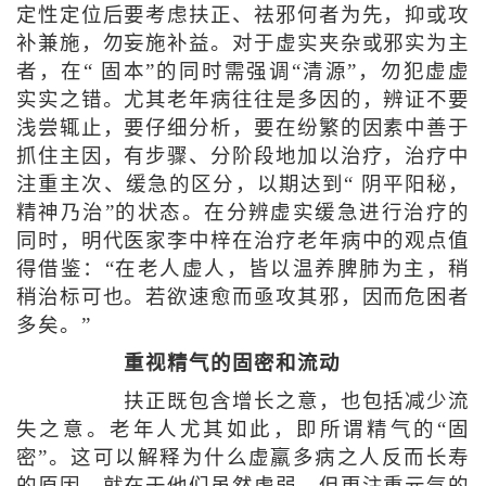
定性定位后要考虑扶正、祛邪何者为先，抑或攻
补兼施，勿妄施补益。对于虚实夹杂或邪实为主
者，在“ 固本”的同时需强调“清源”，勿犯虚虚
实实之错。尤其老年病往往是多因的，辨证不要
浅尝辄止，要仔细分析，要在纷繁的因素中善于
抓住主因，有步骤、分阶段地加以治疗，治疗中
注重主次、缓急的区分，以期达到“ 阴平阳秘，
精神乃治”的状态。在分辨虚实缓急进行治疗的
同时，明代医家李中梓在治疗老年病中的观点值
得借鉴：“在老人虚人，皆以温养脾肺为主，稍
稍治标可也。若欲速愈而亟攻其邪，因而危困者
多矣。”
重视精气的固密和流动
扶正既包含增长之意，也包括减少流
失之意。老年人尤其如此，即所谓精气的“固
密”。这可以解释为什么虚羸多病之人反而长寿