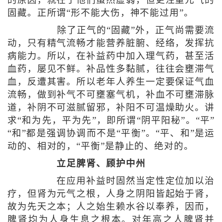
的原因，就在于他们虽然虚弱，但更注重元气的
固藏。正所谓“形不能大伤，神不能过用”。
除了正气的“固藏”外，正气尚需要流
动，只有精气流畅才能营养脏腑、经络，发挥抗
病能力。所以，在补益药中加入理气药，甚至活
血药，屡见不鲜。补品性多黏腻，往往会壅滞气
血，反遭其害。所以老年人养生一定要保证气血
流畅，做到补气不可壅塞气机，补血不可壅滞脉
道，补阴不可滋腻留邪，补阳不可温燥助火。讲
求“和为先，平为先”，即所谓“阴平阳秘”。“平”
“和”都是强调协调而不是“平衡”。“平、和”是运
动的、相对的，“平衡”是静止的、绝对的。
立足脾肾、顾护中州
在应用补益时固然当定性定位加以治
疗，但肾为元气之根，人身之阴阳皆起始于肾，
故为先天之本；人之始生赖水谷以奉养，因而，
脾肾均为人身生息之根本。对年高之人脾肾并