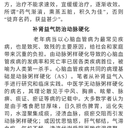
方，治疗不能求速效，宜缓缓治疗，逐渐收效。
所谓“药气渐澬，熏蒸五脏，积久为佳”，否则
“徒弃名药，获益甚少”。
补肾益气防治动脉硬化
老年病当以心脑血管病为最常见疾
病，也是致死、致残的主要原因，给社会和家庭
带来沉重的负担。由动脉粥样硬化导致的心脑血
管疾病的发病率和死亡率已居各类疾病首位，被
喻为人类第一杀手。心脑血管疾病共同的病理基
础是动脉粥样硬化（AS）。笔者从补肾益气入
手进行研究和临床实践。中医学无动脉粥样硬化
的病名，其理论散见于中风、胸痹、眩晕、脉
痹、痰证、瘀证等病的记载中。大多数学者认为
是由于嗜食肥甘厚味，日久损伤脾胃，运化失
司，水湿聚集成痰，浸渍血脉，痰瘀交阻而引发
动脉粥样硬化；或因忧思恼怒，肝气郁结，气滞