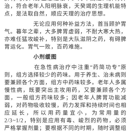
治，符合老年人阳明脉衰，天癸竭的生理机能特
点，是法取自然，顺应天理的治疗思想。
无论应用何种补益方法，首当顾护胃
气。暮年之辈，大多脾胃虚弱，不耐大寒大热，
亦难任猛攻峻补，特别是大队滋阴之药，有碍脾
胃运化。胃气一败，百药难施。
小剂缓图
在急性病治疗中注重“药简功专”原
则，组方选择较少的药味。用于养生、治未病则
要兼顾各个方面，组方中药味较多。老年人多属
慢性病，既要突出主攻用药，又要兼顾各个方
面，一般组方药味较多；因老年人脾胃功能减
弱，对药物吸收较慢，药力发挥和持续时间也相
应延长，所以用药量宜小，为常用量的
2/3~1/2，特别是应用有毒、峻烈的药物，必须
严格掌握剂量；要根据不同的时期，随时调整组