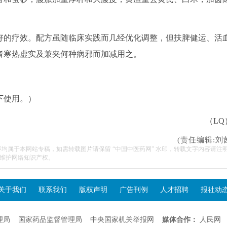
的疗效。配方虽随临床实践而几经优化调整，但扶脾健运、活
者寒热虚实及兼夹何种病邪而加减用之。
下使用。）
（LQ
(责任编辑:刘
容均属于本网站专稿，如需转载图片请保留 “中国中医药网” 水印，转载文字内容请注
维护网络知识产权。
关于我们
联系我们
版权声明
广告刊例
人才招聘
报社动
理局
国家药品监督管理局
中央国家机关举报网
媒体合作：
人民网