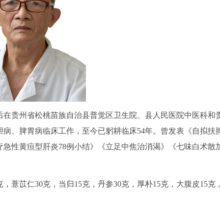
后在贵州省松桃苗族自治县普觉区卫生院、县人民医院中医科和
病、脾胃病临床工作，至今已躬耕临床54年。曾发表《自拟扶
疗急性黄疸型肝炎78例小结》《立足中焦治消渴》《七味白术散
薏苡仁30克，当归15克，丹参30克，厚朴15克，大腹皮15克