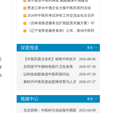
筑牢基层中医药网底 赋能健康中国建设
黑龙江举办中俄文化大集中医药系列活动
2026年中医药考试评价工作交流会在京召开
《吉林省推进服务业扩能提质实施方案》印
发：创建中医类国家医学中心
《辽宁省养老服务条例》公布，推动中医药
与养老融合发展
深度报道
更多 >>
贵
【中医药普法专栏】销售中药饮片
2026-08-06
应告知煎服方法及注意事项
共同坚守中国特色医疗卫生体系
2026-07-30
脾
以科技创新推进中医药现代化
2026-07-29
加
新时代中医药原创思维培育与人才
2026-07-27
发展路径探索
，
视频中心
更多 >>
北京协和：中医科引动全院中西医
2025-04-09