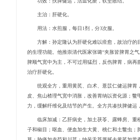
功效：扶脾健运，活血化瘀，软坚散结。
主治：肝硬化。
用法：水煎服，每日1剂，分3次服。
方解：孙定隆认为肝硬化难以痊愈，故治疗的目
的生理功能。他推崇清代医家张璐“夹胀皆脾胃之气
脾顺气宽中为主，不可过用猛烈，反伤脾胃，病再
治疗肝硬化。
统观全方，重用黄芪、白术、薏苡仁健运脾胃，
皮、焦山楂理气宽中消胀，改善胃纳以资化源；鳖
力，缓解纤维化及结节的产生。全方共凑扶脾健运
临床加减：乙肝病史，加土茯苓、露蜂房、重楼
子和椒目；呕血、便血加生大黄、桃仁和土鳖虫；
草；胁痛加赤芍和川芎；纳呆舌苔厚腻去黄芪加藿