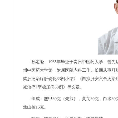
孙定隆，1965年毕业于贵州中医药大学，曾先
州中医药大学第一附属医院内科工作。长期从事肝胆
柔肝汤治疗肝硬化33例小结》《自拟肝安六合汤治
减治疗Ⅱ型糖尿病83例》等文章。
组成：鳖甲30克（先煎），黄芪30克，白术30克，
焦山楂15克。