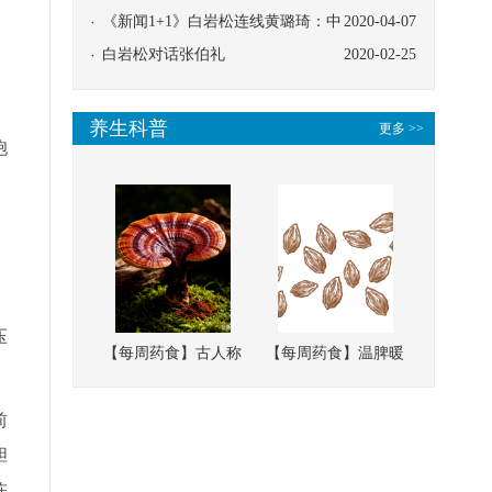
协同
《新闻1+1》白岩松连线黄璐琦：中
2020-04-07
医救治的临床效果
白岩松对话张伯礼
2020-02-25
养生科普
更多 >>
胞
压
【每周药食】古人称
【每周药食】温脾暖
它为“仙草”，滋补强
肾、固精缩尿，这味
壮、培本固元
南方本草的种子，药
前
食同源有讲究
胆
陈