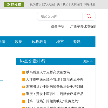
设为首页
|
加入收藏
|
关于我们
|
联系我们
|
网站地图
遗失声明
广西举办比赛探索中（壮
舆情
数据
远程教育
地方
专题
热点文章排行
更多 >>
以高质量人才支撑高质量发展
天津市中医药经济管理干部培训班举办
湖南省举办中医药监督执法骨干培训班
重庆：开发中医养生、药膳食疗等产品
【第一现场】跨越海峡赴“岐黄之约”