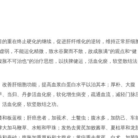
的重在终止硬化的继续，促进肝纤维化的逆转，维持正常肝细
虚弱，不能运化精微，致水谷聚而不散，故成胀满”的观点和“健
腹胀不可治也”的治疗思想，以扶脾健运，活血化瘀，软坚散结法
改善肝细胞功能，提高血浆白蛋白水平以治其本；厚朴、大腹
甲、当归、丹参活血化瘀，软化增生病变，疏通血流，减轻门脉
，活血化瘀，软坚散结之功。
和板蓝根；肝癌患者，加莪术、土鳖虫；腹水多，加防己、车
脾大加马鞭草、水蛭和甲珠；发热去黄芪加败酱草、夏枯草和龙
香和蚕砂；腹胀加重厚朴和大腹皮；黄疸重去黄芪、白术，加茵