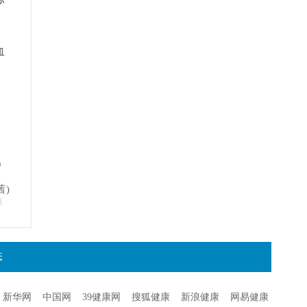
血
）
茜)
明
态
新华网
中国网
39健康网
搜狐健康
新浪健康
网易健康