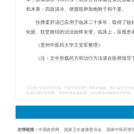
和木香；四肢清冷、便溏肢肿加炮附子和干姜。
扶脾柔肝汤已应用于临床二十多年，取得了较好
化瘀、软坚散结的治法始终未变。临床上，应视患
（贵州中医药大学王安军整理）
（注：文中所载药方和治疗方法请在医师指导
凡注明 “中国中医药报、中国中医药网” 字样的视频、图片或文字内
来源中国中医药网，否则本网站将依据《信息网络传播权保护条例》
友情链接：
中国政府网
国家卫生健康委员会
国家中医药管