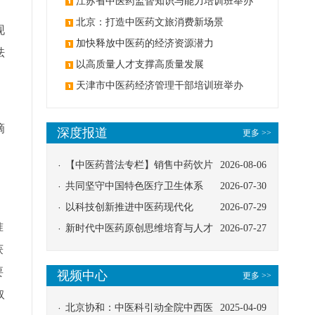
办
江苏省中医药监督知识与能力培训班举办
北京：打造中医药文旅消费新场景
现
加快释放中医药的经济资源潜力
祛
以高质量人才支撑高质量发展
。
天津市中医药经济管理干部培训班举办
滴
深度报道
更多 >>
【中医药普法专栏】销售中药饮片
2026-08-06
应告知煎服方法及注意事项
共同坚守中国特色医疗卫生体系
2026-07-30
以科技创新推进中医药现代化
2026-07-29
准
新时代中医药原创思维培育与人才
2026-07-27
获
发展路径探索
要
视频中心
更多 >>
取
北京协和：中医科引动全院中西医
2025-04-09