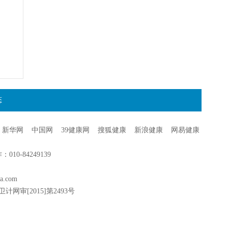
态
新华网
中国网
39健康网
搜狐健康
新浪健康
网易健康
0-84249139
a.com
卫计网审[2015]第2493号