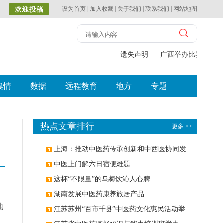
设为首页
|
加入收藏
|
关于我们
|
联系我们
|
网站地图
遗失声明
广西举办比赛探索中
舆情
数据
远程教育
地方
专题
热点文章排行
更多 >>
上海：推动中医药传承创新和中西医协同发
展
中医上门解六日宿便难题
这杯“不限量”的乌梅饮沁人心脾
湖南发展中医药康养旅居产品
地
江苏苏州“百市千县”中医药文化惠民活动举