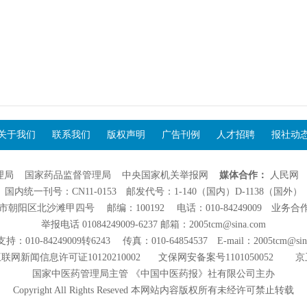
关于我们
联系我们
版权声明
广告刊例
人才招聘
报社动
理局
国家药品监督管理局
中央国家机关举报网
媒体合作：
人民网
国内统一刊号：CN11-0153 邮发代号：1-140（国内）D-1138（国外）
阳区北沙滩甲四号 邮编：100192 电话：010-84249009 业务合作：01
举报电话 01084249009-6237 邮箱：2005tcm@sina.com
：010-84249009转6243 传真：010-64854537 E-mail：2005tcm@sin
联网新闻信息许可证10120210002
文保网安备案号1101050052
京
国家中医药管理局主管 《中国中医药报》社有限公司主办
Copyright All Rights Reseved 本网站内容版权所有未经许可禁止转载