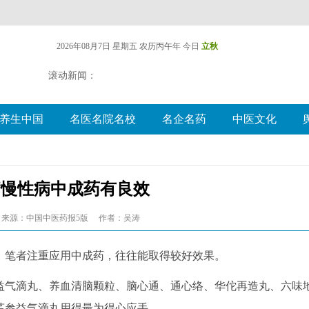
2026年08月7日 星期五
农历丙午年 今日
立秋
滚动新闻：
养生中国
名医名院名校
名企名药
中医文化
病慢性病中成药有良效
来源：中国中医药报5版
作者：吴涛
笔者注重应用中成药，往往能取得较好效果。
气滴丸、养血清脑颗粒、脑心通、通心络、华佗再造丸、六味
芪参益气滴丸用得最为得心应手。