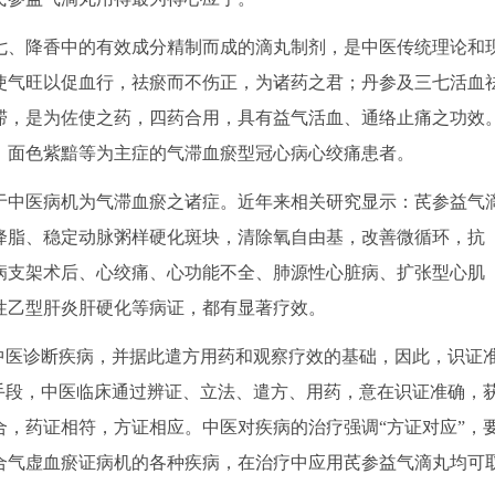
、降香中的有效成分精制而成的滴丸制剂，是中医传统理论和
使气旺以促血行，祛瘀而不伤正，为诸药之君；丹参及三七活血
滞，是为佐使之药，四药合用，具有益气活血、通络止痛之功效
、面色紫黯等为主症的气滞血瘀型冠心病心绞痛患者。
中医病机为气滞血瘀之诸症。近年来相关研究显示：芪参益气
降脂、稳定动脉粥样硬化斑块，清除氧自由基，改善微循环，抗
病支架术后、心绞痛、心功能不全、肺源性心脏病、扩张型心肌
性乙型肝炎肝硬化等病证，都有显著疗效。
医诊断疾病，并据此遣方用药和观察疗效的基础，因此，识证
手段，中医临床通过辨证、立法、遣方、用药，意在识证准确，
，药证相符，方证相应。中医对疾病的治疗强调“方证对应”，
合气虚血瘀证病机的各种疾病，在治疗中应用芪参益气滴丸均可