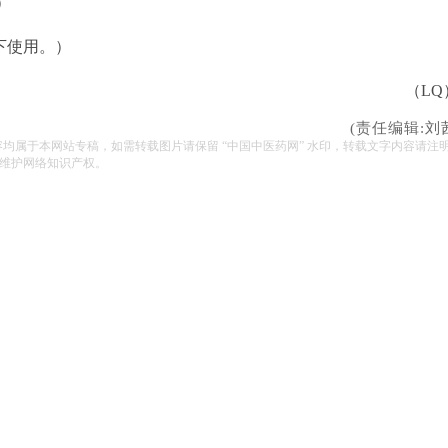
）
下使用。）
（LQ
(责任编辑:刘
容均属于本网站专稿，如需转载图片请保留 “中国中医药网” 水印，转载文字内容请注
维护网络知识产权。