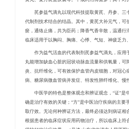
芪参益气滴丸以现代科技提取黄芪、丹参、三七
代制剂技术结合的结晶。其中，黄芪大补元气，可
瘀，通络止痛，共为臣药；降香气香辛散，温通行
临床适用于以胸闷、胸痛、心悸、气短、神疲乏力
作为益气活血的代表制剂芪参益气滴丸，应用于
丸能增加缺血心脏的冠状动脉血流量和供氧量，可
炎、抗纤维化，可有效保护血管内皮细胞，对冠心
病、糖尿病微血管病并发症、特发性肺纤维化、慢
中医学的特色是整体观念和辨证观念，“证”是中
确是治疗有效的关键；“方”是中医治疗疾病的主要
取疗效。无论何种辨证方法，最终必须达到病证相合
根据患者的临床症状应用药物治疗，所以临床上符