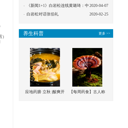
协同
《新闻1+1》白岩松连线黄璐琦：中
2020-04-07
医救治的临床效果
白岩松对话张伯礼
2020-02-25
）
养生科普
更多 >>
茜)
明
应地药膳·立秋 |酸爽开
【每周药食】古人称
胃，一口入魂！喝下
它为“仙草”，滋补强
这碗汤，滋阴润燥、
壮、培本固元
清热降火