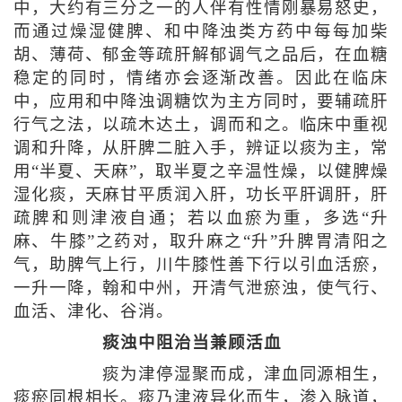
中，大约有三分之一的人伴有性情刚暴易怒史，
而通过燥湿健脾、和中降浊类方药中每每加柴
胡、薄荷、郁金等疏肝解郁调气之品后，在血糖
稳定的同时，情绪亦会逐渐改善。因此在临床
中，应用和中降浊调糖饮为主方同时，要辅疏肝
行气之法，以疏木达土，调而和之。临床中重视
调和升降，从肝脾二脏入手，辨证以痰为主，常
用“半夏、天麻”，取半夏之辛温性燥，以健脾燥
湿化痰，天麻甘平质润入肝，功长平肝调肝，肝
疏脾和则津液自通；若以血瘀为重，多选“升
麻、牛膝”之药对，取升麻之“升”升脾胃清阳之
气，助脾气上行，川牛膝性善下行以引血活瘀，
一升一降，翰和中州，开清气泄瘀浊，使气行、
血活、津化、谷消。
痰浊中阻治当兼顾活血
痰为津停湿聚而成，津血同源相生，
痰瘀同根相长。痰乃津液异化而生，渗入脉道，