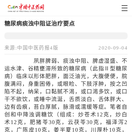
糖尿病痰浊中阻证治疗要点
来源:中国中医药报4版
2020-09-04
夙胖脾弱、痰浊中阻、脾虚湿盛、不
运水津、谷精壅滞所致的糖尿病（此指Ⅱ型糖尿
病）临床以形体肥胖，面泛油光，大腹便便，脘
腹满闷，身重困倦，或眼睑、下肢浮肿，按之凹
陷不起，纳呆，口黏腻不渴，或口渴多饮，或口
干不欲饮，或睡中流涎，舌质淡白、舌体胖大、
边有齿痕，苔白厚腻，脉滑或濡缓等症。笔者自
创和中降浊调糖饮（组成：炒苍术12克，炒白
术12克，肥猪苓30克，云茯苓30克，福泽泻2
克，广陈皮10克，姜半夏10克，川厚朴10克，