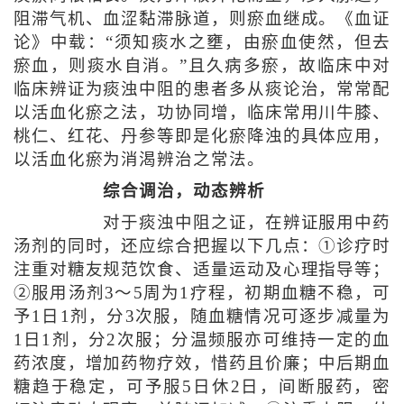
阻滞气机、血涩黏滞脉道，则瘀血继成。《血证
论》中载：“须知痰水之壅，由瘀血使然，但去
瘀血，则痰水自消。”且久病多瘀，故临床中对
临床辨证为痰浊中阻的患者多从痰论治，常常配
以活血化瘀之法，功协同增，临床常用川牛膝、
桃仁、红花、丹参等即是化瘀降浊的具体应用，
以活血化瘀为消渴辨治之常法。
综合调治，动态辨析
对于痰浊中阻之证，在辨证服用中药
汤剂的同时，还应综合把握以下几点：①诊疗时
注重对糖友规范饮食、适量运动及心理指导等；
②服用汤剂3～5周为1疗程，初期血糖不稳，可
予1日1剂，分3次服，随血糖情况可逐步减量为
1日1剂，分2次服；分温频服亦可维持一定的血
药浓度，增加药物疗效，惜药且价廉；中后期血
糖趋于稳定，可予服5日休2日，间断服药，密