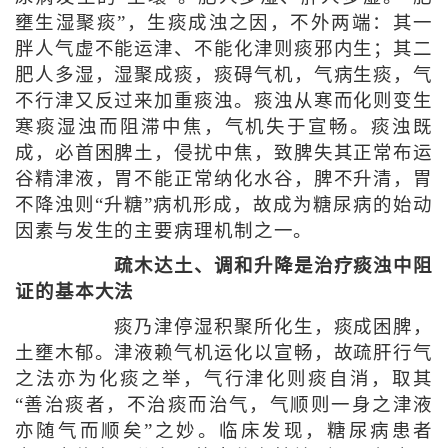
壅生湿聚痰”，生痰成浊之因，不外两端：其一
胖人气虚不能运津、不能化津则痰邪内生；其二
肥人多湿，湿聚成痰，痰碍气机，气病生痰，气
不行津又反过来加重痰浊。痰浊从寒而化则变生
寒痰湿浊而阻滞中焦，气机失于宣畅。痰浊既
成，必首困脾土，侵扰中焦，致脾失其正常布运
谷精津液，胃不能正常纳化水谷，脾不升清，胃
不降浊则“升糖”病机形成，故成为糖尿病的始动
因素与发生的主要病理机制之一。
疏木达土、调和升降是治疗痰浊中阻
证的基本大法
痰乃津停湿积聚所化生，痰成困脾，
土壅木郁。津液赖气机运化以宣畅，故疏肝行气
之法亦为化痰之举，气行津化则痰自消，取其
“善治痰者，不治痰而治气，气顺则一身之津液
亦随气而顺矣”之妙。临床发现，糖尿病患者