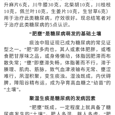
升麻片6克，川牛膝30克，北柴胡10克，川桂枝
10克，佩兰叶10克，生姜片10克，生甘草6克）
用于治疗此类糖尿病，疗效很好。现总结笔者对
于治疗此类糖尿病的5点认识。
“肥壅”是糖尿病萌发的基础土壤
痰浊中阻证现已成为糖尿病的常见证
型之一。“肥”即多肉也，其人或素体肥胖，或嗜
食肥甘厚味之品，或身倦懒动，体脂因肥滞而布
散失常；“壅”即壅滞失畅，体脂著而不行，滞于
腠理、肌肉、筋脉，致气血津液输布无常、壅涩
难行，夙湿积聚，变生痰浊。湿浊既成，内伏碍
脾，障阻谷精布运，成为孕育高血糖之“幼苗”的
“土壤”。
聚湿生痰是糖尿病的发病因素
“肥壅”既成，一定程度上就具备了糖
尿病发生的“土壤”。肥人多湿、胖人多虚。“肥