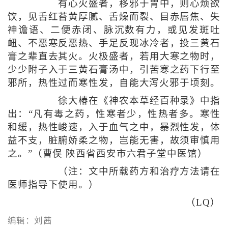
有心火盛者，移邪于胃中，则心烦欲
饮，见舌红苔黄厚腻、舌燥而裂、目赤唇焦、失
神谵语、二便赤闭、脉沉数有力，或见发斑吐
衄、不恶寒反恶热、手足反现冰冷者，投三黄石
膏之辈直去其火。火极盛者，若用大寒之物时，
少少附子入于三黄石膏汤中，引苦寒之药下行至
邪所，热性过而寒性发，自能大泻火邪于顷刻。
徐大椿在《神农本草经百种录》中指
出：“凡有毒之药，性寒者少，性热者多。寒性
和缓，热性峻速，入于血气之中，暴烈性发，体
益不支，脏腑娇柔之物，岂能无害，故须审慎用
之。”（曹俣 陕西省西安市六君子堂中医馆）
（注：文中所载药方和治疗方法请在
医师指导下使用。）
（LQ）
编辑：刘茜