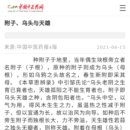
附子、乌头与天雄
来源:中国中医药报4版
2021-04-15
种附子于地里，当年偶生块根旁立者
名附子（子根），原种的附子则成为乌头（母
根），形如乌鸦之头故名之，春生新附即采其
母。《本草思辨录》中引邹氏论“乌头老阴之生
育已竟者也，天雄孤阳之不能生育者也，附子即
乌头天雄之种，含阴包阳者也。”乌头中空，以
气为用，得风木生生之力，虽温热之性减于附
子，但以宣通为长，故以治风为向导。如种后不
旁生附子而独根长大，力不旁溢，天生雄性若蒜
之独头无瓣者，则称天雄。附着在母根（乌头）