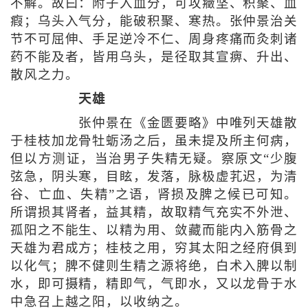
不解。故曰：附子入血分，可攻癥坚、积聚、血
瘕；乌头入气分，能破积聚、寒热。张仲景治关
节不可屈伸、手足逆冷不仁、周身疼痛而灸刺诸
药不能及者，皆用乌头，是径取其宣痹、升出、
散风之力。
天雄
张仲景在《金匮要略》中唯列天雄散
于桂枝加龙骨牡蛎汤之后，虽未提及所主何病，
但以方测证，当治男子失精无疑。察原文“少腹
弦急，阴头寒，目眩，发落，脉极虚芤迟，为清
谷、亡血、失精”之语，肾损及脾之候已可知。
所谓损其肾者，益其精，故取精气充实不外泄、
孤阳之不能生、以精为用、敛藏而能内入筋骨之
天雄为君成方；桂枝之用，穷其太阳之经府俱到
以化气；脾不健则生精之源将绝，白术入脾以制
水，即可摄精，精即气，气即水，又以龙骨于水
中急召上越之阳，以收纳之。