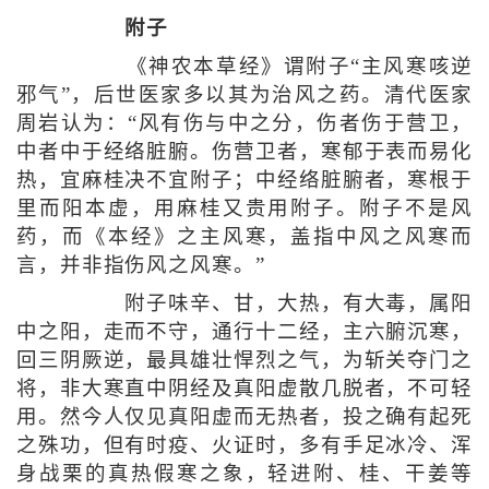
附子
《神农本草经》谓附子“主风寒咳逆
邪气”，后世医家多以其为治风之药。清代医家
周岩认为：“风有伤与中之分，伤者伤于营卫，
中者中于经络脏腑。伤营卫者，寒郁于表而易化
热，宜麻桂决不宜附子；中经络脏腑者，寒根于
里而阳本虚，用麻桂又贵用附子。附子不是风
药，而《本经》之主风寒，盖指中风之风寒而
言，并非指伤风之风寒。”
附子味辛、甘，大热，有大毒，属阳
中之阳，走而不守，通行十二经，主六腑沉寒，
回三阴厥逆，最具雄壮悍烈之气，为斩关夺门之
将，非大寒直中阴经及真阳虚散几脱者，不可轻
用。然今人仅见真阳虚而无热者，投之确有起死
之殊功，但有时疫、火证时，多有手足冰冷、浑
身战栗的真热假寒之象，轻进附、桂、干姜等