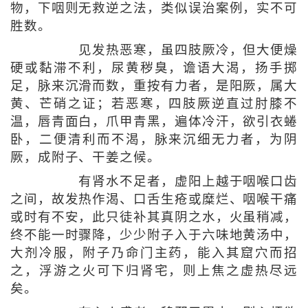
物，下咽则无救逆之法，类似误治案例，实不可
胜数。
见发热恶寒，虽四肢厥冷，但大便燥
硬或黏滞不利，尿黄秽臭，谵语大渴，扬手掷
足，脉来沉滑而数，重按有力者，是阳厥，属大
黄、芒硝之证；若恶寒，四肢厥逆直过肘膝不
温，唇青面白，爪甲青黑，遍体冷汗，欲引衣蜷
卧，二便清利而不渴，脉来沉细无力者，为阴
厥，成附子、干姜之候。
有肾水不足者，虚阳上越于咽喉口齿
之间，故发热作渴、口舌生疮或糜烂、咽喉干痛
或时有不安，此只徒补其真阴之水，火虽稍减，
终不能一时骤降，少少附子入于六味地黄汤中，
大剂冷服，附子乃命门主药，能入其窟穴而招
之，浮游之火可下归肾宅，则上焦之虚热尽远
矣。