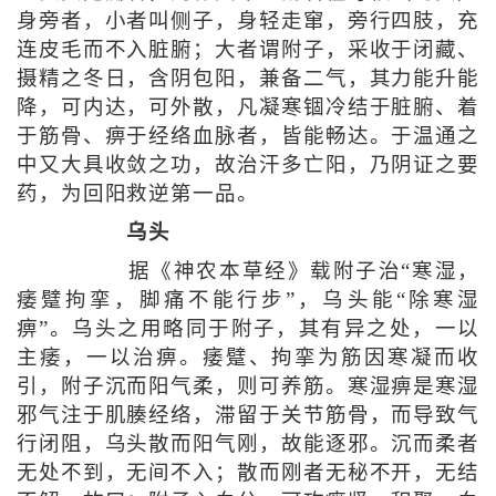
身旁者，小者叫侧子，身轻走窜，旁行四肢，充
连皮毛而不入脏腑；大者谓附子，采收于闭藏、
摄精之冬日，含阴包阳，兼备二气，其力能升能
降，可内达，可外散，凡凝寒锢冷结于脏腑、着
于筋骨、痹于经络血脉者，皆能畅达。于温通之
中又大具收敛之功，故治汗多亡阳，乃阴证之要
药，为回阳救逆第一品。
乌头
据《神农本草经》载附子治“寒湿，
痿躄拘挛，脚痛不能行步”，乌头能“除寒湿
痹”。乌头之用略同于附子，其有异之处，一以
主痿，一以治痹。痿躄、拘挛为筋因寒凝而收
引，附子沉而阳气柔，则可养筋。寒湿痹是寒湿
邪气注于肌腠经络，滞留于关节筋骨，而导致气
行闭阻，乌头散而阳气刚，故能逐邪。沉而柔者
无处不到，无间不入；散而刚者无秘不开，无结