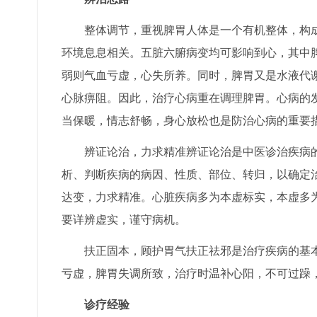
整体调节，重视脾胃人体是一个有机整体，构
环境息息相关。五脏六腑病变均可影响到心，其中
弱则气血亏虚，心失所养。同时，脾胃又是水液代
心脉痹阻。因此，治疗心病重在调理脾胃。心病的
当保暖，情志舒畅，身心放松也是防治心病的重要
辨证论治，力求精准辨证论治是中医诊治疾病
析、判断疾病的病因、性质、部位、转归，以确定
达变，力求精准。心脏疾病多为本虚标实，本虚多
要详辨虚实，谨守病机。
扶正固本，顾护胃气扶正祛邪是治疗疾病的基
亏虚，脾胃失调所致，治疗时温补心阳，不可过躁
诊疗经验