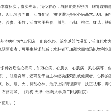
机为本虚标实，虚实夹杂。病位在心，与脾胃关系密切，脾胃虚弱
素。因此健脾养胃、活血化瘀、祛痰通络是冠心病基本治则。偏
冬、沙参、玉竹；活血常用丹参、川芎、当归、桃仁、红花；祛
范畴，基本病机为气虚阳衰，血瘀水停。治水以益气温阳，活血利水
气阴两虚者，可用生脉汤加减；水肿者可加蠲饮四物汤以增利水
见于多种器质性心疾病，如冠心病、心肌炎、心肌病、风心病等，
癌）、胆囊炎等，还可见于自主神经功能紊乱或健康者。心悸的
痰、饮、瘀、火，扰乱心神。治疗上以调理脾胃，扶正祛邪，养
、石菖蒲等。（刘梅 天津中医药大学第二附属医院）
下使用。）