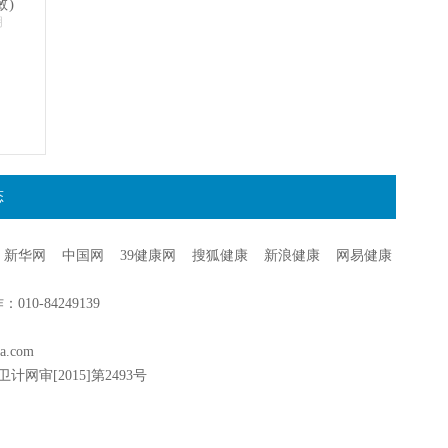
敏)
明
态
新华网
中国网
39健康网
搜狐健康
新浪健康
网易健康
0-84249139
a.com
卫计网审[2015]第2493号