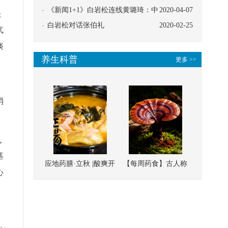
协同
《新闻1+1》白岩松连线黄璐琦：中
2020-04-07
是
医救治的临床效果
白岩松对话张伯礼
2020-02-25
气
痰
养生科普
更多 >>
为
消
也
基
应地药膳·立秋 |酸爽开
【每周药食】古人称
心
胃，一口入魂！喝下
它为“仙草”，滋补强
这碗汤，滋阴润燥、
壮、培本固元
清热降火