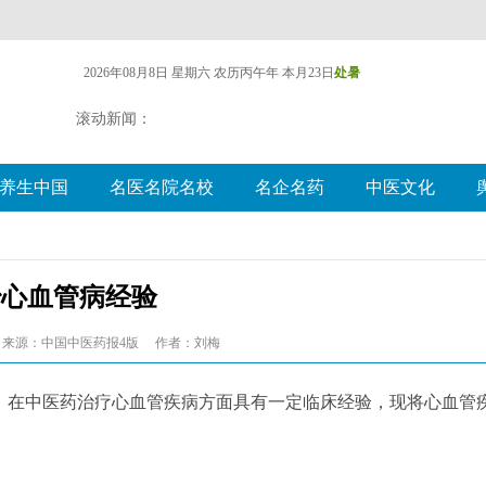
2026年08月8日 星期六
农历丙午年 本月23日
处暑
滚动新闻：
养生中国
名医名院名校
名企名药
中医文化
治心血管病经验
来源：中国中医药报4版
作者：刘梅
，在中医药治疗心血管疾病方面具有一定临床经验，现将心血管