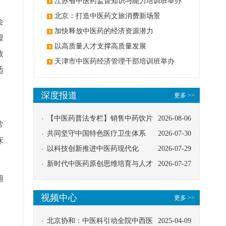
办
江苏省中医药监督知识与能力培训班举办
北京：打造中医药文旅消费新场景
会
加快释放中医药的经济资源潜力
虚
以高质量人才支撑高质量发展
致
天津市中医药经济管理干部培训班举办
适
深度报道
更多 >>
【中医药普法专栏】销售中药饮片
2026-08-06
常
应告知煎服方法及注意事项
共同坚守中国特色医疗卫生体系
2026-07-30
床
以科技创新推进中医药现代化
2026-07-29
新时代中医药原创思维培育与人才
2026-07-27
腑
发展路径探索
视频中心
更多 >>
北京协和：中医科引动全院中西医
2025-04-09