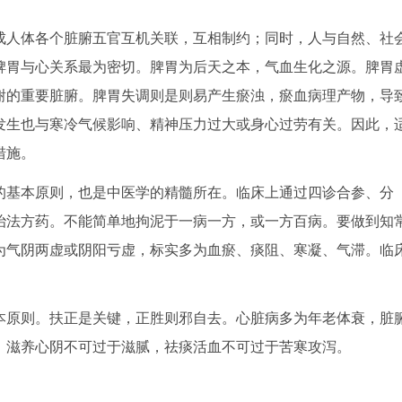
成人体各个脏腑五官互机关联，互相制约；同时，人与自然、社
脾胃与心关系最为密切。脾胃为后天之本，气血生化之源。脾胃
谢的重要脏腑。脾胃失调则是则易产生瘀浊，瘀血病理产物，导
发生也与寒冷气候影响、精神压力过大或身心过劳有关。因此，
措施。
的基本原则，也是中医学的精髓所在。临床上通过四诊合参、分
治法方药。不能简单地拘泥于一病一方，或一方百病。要做到知
为气阴两虚或阴阳亏虚，标实多为血瘀、痰阻、寒凝、气滞。临
本原则。扶正是关键，正胜则邪自去。心脏病多为年老体衰，脏
，滋养心阴不可过于滋腻，祛痰活血不可过于苦寒攻泻。