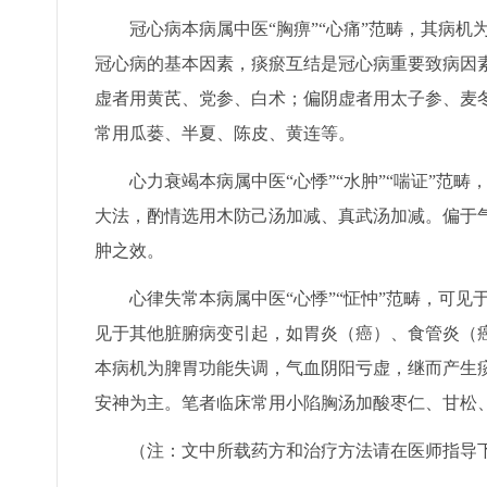
冠心病本病属中医“胸痹”“心痛”范畴，其病
冠心病的基本因素，痰瘀互结是冠心病重要致病因
虚者用黄芪、党参、白术；偏阴虚者用太子参、麦
常用瓜蒌、半夏、陈皮、黄连等。
心力衰竭本病属中医“心悸”“水肿”“喘证”
大法，酌情选用木防己汤加减、真武汤加减。偏于
肿之效。
心律失常本病属中医“心悸”“怔忡”范畴，可
见于其他脏腑病变引起，如胃炎（癌）、食管炎（
本病机为脾胃功能失调，气血阴阳亏虚，继而产生
安神为主。笔者临床常用小陷胸汤加酸枣仁、甘松
（注：文中所载药方和治疗方法请在医师指导