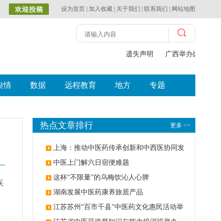
设为首页
|
加入收藏
|
关于我们
|
联系我们
|
网站地图
遗失声明
广西举办比赛探索
舆情
数据
远程教育
地方
专题
热点文章排行
更多 >>
上海：推动中医药传承创新和中西医协同发
展
中医上门解六日宿便难题
这杯“不限量”的乌梅饮沁人心脾
疾
湖南发展中医药康养旅居产品
江苏苏州“百市千县”中医药文化惠民活动举