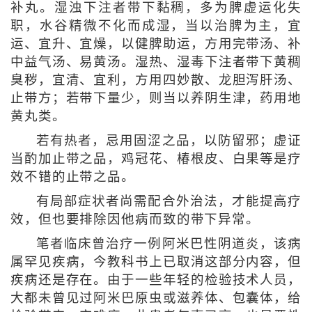
补丸。湿浊下注者带下黏稠，多为脾虚运化失
职，水谷精微不化而成湿，当以治脾为主，宜
运、宜升、宜燥，以健脾助运，方用完带汤、补
中益气汤、易黄汤。湿热、湿毒下注者带下黄稠
臭秽，宜清、宜利，方用四妙散、龙胆泻肝汤、
止带方；若带下量少，则当以养阴生津，药用地
黄丸类。
若有热者，忌用固涩之品，以防留邪；虚证
当酌加止带之品，鸡冠花、椿根皮、白果等是疗
效不错的止带之品。
有局部症状者尚需配合外治法，才能提高疗
效，但也要排除因他病而致的带下异常。
笔者临床曾治疗一例阿米巴性阴道炎，该病
属罕见疾病，今教科书上已取消这部分内容，但
疾病还是存在。由于一些年轻的检验技术人员，
大都未曾见过阿米巴原虫或滋养体、包囊体，给