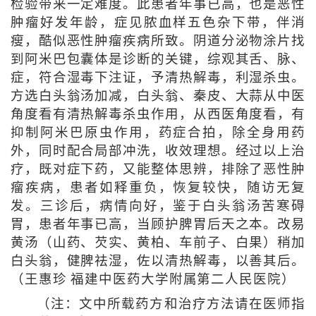
检验带来一定难度。此患者年事已高，也是恶性
肿瘤好发年龄，症见脓血样五色杂下带，伴消
瘦，酷似恶性肿瘤疾病所致。阴道分泌物涂片找
到阿米巴包囊体是诊断的关键，综观其舌、脉、
症，符合湿毒下注证，予清热解毒，利湿杀虫。
方选白头翁汤加减，白头翁、秦皮、大蒜从中医
角度看有清热解毒杀虫作用，从西医角度看，有
抑制阿米巴原虫作用，药症合拍，除全身用药
外，同时配合局部冲洗，收效理想。经过以上治
疗，既对症下药，又能整体思辨，排除了恶性肿
瘤疾病，患者如释重负，恢复较快，随访无复
发。三诊后，病情向好，鉴于白头翁汤苦寒碍
胃，患者年事已高，当顾护脾胃后天之本。改易
黄汤（山药、芡实、黄柏、车前子、白果）稍加
白头翁，健脾祛湿，佐以清热解毒，以善其后。
（王惠珍 福建中医药大学附属第二人民医院）
（注：文中所载药方和治疗方法请在医师指