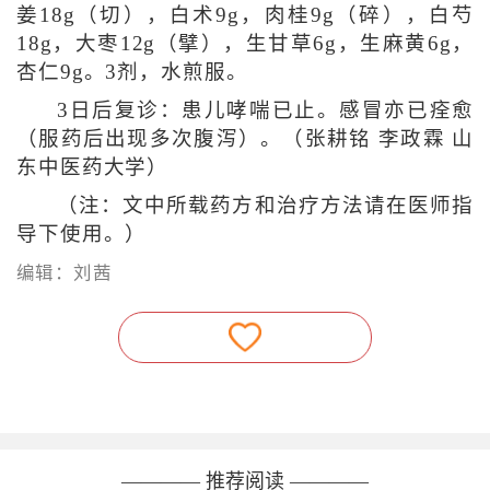
姜18g（切），白术9g，肉桂9g（碎），白芍
18g，大枣12g（擘），生甘草6g，生麻黄6g，
杏仁9g。3剂，水煎服。
3日后复诊：患儿哮喘已止。感冒亦已痊愈
（服药后出现多次腹泻）。（张耕铭 李政霖 山
东中医药大学）
（注：文中所载药方和治疗方法请在医师指
导下使用。）
编辑：刘茜
———— 推荐阅读 ————