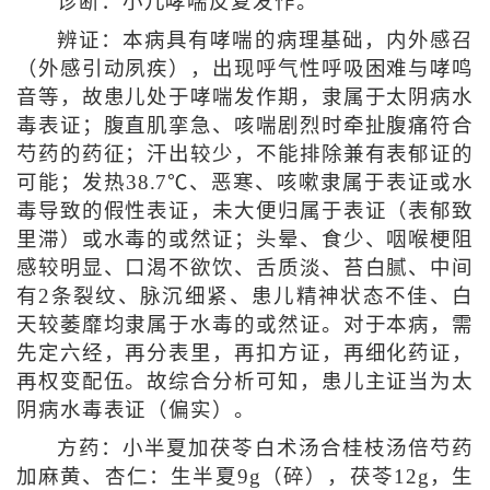
诊断：小儿哮喘反复发作。
辨证：本病具有哮喘的病理基础，内外感召
（外感引动夙疾），出现呼气性呼吸困难与哮鸣
音等，故患儿处于哮喘发作期，隶属于太阴病水
毒表证；腹直肌挛急、咳喘剧烈时牵扯腹痛符合
芍药的药征；汗出较少，不能排除兼有表郁证的
可能；发热38.7℃、恶寒、咳嗽隶属于表证或水
毒导致的假性表证，未大便归属于表证（表郁致
里滞）或水毒的或然证；头晕、食少、咽喉梗阻
感较明显、口渴不欲饮、舌质淡、苔白腻、中间
有2条裂纹、脉沉细紧、患儿精神状态不佳、白
天较萎靡均隶属于水毒的或然证。对于本病，需
先定六经，再分表里，再扣方证，再细化药证，
再权变配伍。故综合分析可知，患儿主证当为太
阴病水毒表证（偏实）。
方药：小半夏加茯苓白术汤合桂枝汤倍芍药
加麻黄、杏仁：生半夏9g（碎），茯苓12g，生