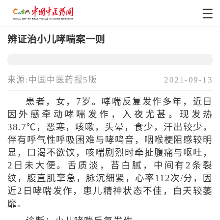
辨证治小儿哮喘案一则
来源:中国中医药报5版
2021-09-13
患者，女，7岁。哮喘反复发作多年，近日
因外感牵动哮喘发作，入夜尤甚。现发热
38.7℃，恶寒，咳嗽，头晕，食少，汗出较少，
伴有呼气性呼吸困难与哮鸣音，咽喉梗阻感较明
显，口渴不欲饮，咳喘剧烈时牵扯腹痛与呕吐，
2日未大便。舌质淡，苔白腻，中间有2条裂
纹，腹直肌挛急，脉沉细紧，心率112次/分，因
近2日哮喘发作，患儿精神状态不佳，白天较萎
靡。