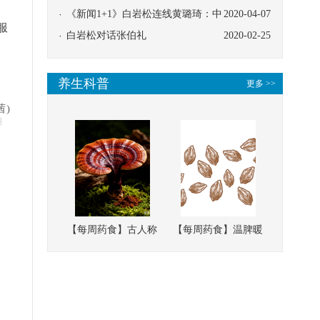
、
协同
《新闻1+1》白岩松连线黄璐琦：中
2020-04-07
服
医救治的临床效果
白岩松对话张伯礼
2020-02-25
养生科普
更多 >>
茜)
明
【每周药食】古人称
【每周药食】温脾暖
它为“仙草”，滋补强
肾、固精缩尿，这味
壮、培本固元
南方本草的种子，药
食同源有讲究