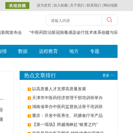
设为首页
|
加入收藏
|
关于我们
|
联系我们
|
网站地图
主题新闻发布会
“中医药防治新冠病毒感染诊疗技术体系创建与应用”获2
舆情
数据
远程教育
地方
专题
热点文章排行
更多 >>
以高质量人才支撑高质量发展
天津市中医药经济管理干部培训班举办
湖南省举办中医药监督执法骨干培训班
异
重庆：开发中医养生、药膳食疗等产品
薄
【第一现场】跨越海峡赴“岐黄之约”