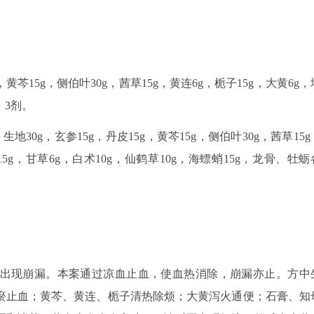
，黄芩15g，侧伯叶30g，茜草15g，黄连6g，栀子15g，大黄6g，
。3剂。
30g，玄参15g，丹皮15g，黄芩15g，侧伯叶30g，茜草15g
15g，甘草6g，白术10g，仙鹤草10g，海螵蛸15g，龙骨、牡蛎
出现崩漏。本案通过凉血止血，使血热消除，崩漏亦止。方中
瘀止血；黄芩、黄连、栀子清热除烦；大黄泻火通便；石膏、知