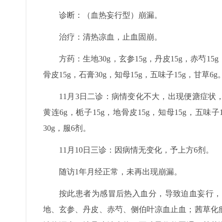
诊断：（血热妄行型）崩漏。
治疗：清热凉血，止血固崩。
方药：生地30g，玄参15g，丹皮15g，赤芍15g
骨皮15g，石膏30g，知母15g，五味子15g，甘草6g
11月3日二诊：病情变化不大，出现便溏症状，生地
黄连6g，栀子15g，地骨皮15g，知母15g，五味子
30g，服6剂。
11月10日三诊：因病情无变化，予上方6剂。
随访1年月经正常，未再出现崩漏。
按此患者为感冒后热入血分，导致迫血妄行，
地、玄参、丹皮、赤芍、侧伯叶凉血止血；茜草化