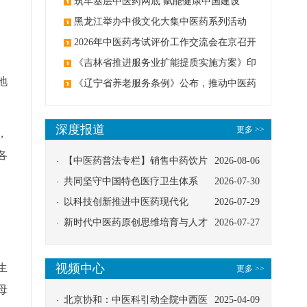
筑牢基层中医药网底 赋能健康中国建设
黑龙江举办中俄文化大集中医药系列活动
2026年中医药考试评价工作交流会在京召开
《吉林省推进服务业扩能提质实施方案》印
地
发：创建中医类国家医学中心
《辽宁省养老服务条例》公布，推动中医药
与养老融合发展
深度报道
更多 >>
，
各
【中医药普法专栏】销售中药饮片
2026-08-06
应告知煎服方法及注意事项
共同坚守中国特色医疗卫生体系
2026-07-30
以科技创新推进中医药现代化
2026-07-29
新时代中医药原创思维培育与人才
2026-07-27
发展路径探索
生
视频中心
更多 >>
母
北京协和：中医科引动全院中西医
2025-04-09