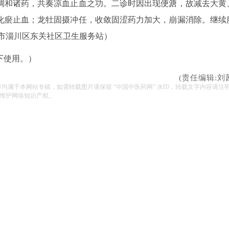
调和诸药，共奏凉血止血之功。二诊时因出现便溏，故减去大黄
化瘀止血；龙牡固摄冲任，收敛固涩药力加大，崩漏消除。继续
市淄川区东关社区卫生服务站）
下使用。）
(责任编辑:刘
容均属于本网站专稿，如需转载图片请保留 “中国中医药网” 水印，转载文字内容请注
维护网络知识产权。