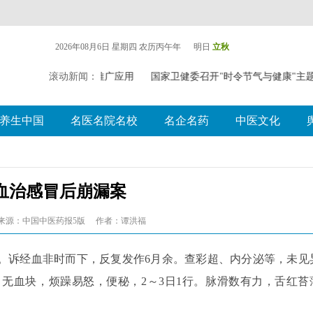
2026年08月6日 星期四
农历丙午年 明日
立秋
中（壮瑶）药药膳食疗推广应用
滚动新闻：
国家卫健委召开"时令节气与健康"
养生中国
名医名院名校
名企名药
中医文化
血治感冒后崩漏案
来源：中国中医药报5版
作者：谭洪福
22日。诉经血非时而下，反复发作6月余。查彩超、内分泌等，未见
无血块，烦躁易怒，便秘，2～3日1行。脉滑数有力，舌红苔