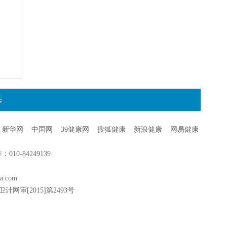
态
新华网
中国网
39健康网
搜狐健康
新浪健康
网易健康
0-84249139
a.com
卫计网审[2015]第2493号