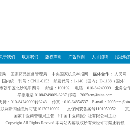
关于我们
联系我们
版权声明
广告刊例
人才招聘
报社动
理局
国家药品监督管理局
中央国家机关举报网
媒体合作：
人民网
国内统一刊号：CN11-0153 邮发代号：1-140（国内）D-1138（国外）
阳区北沙滩甲四号 邮编：100192 电话：010-84249009 业务合作：01
举报电话 01084249009-6237 邮箱：2005tcm@sina.com
：010-84249009转6243 传真：010-64854537 E-mail：2005tcm@sin
联网新闻信息许可证10120210002
文保网安备案号1101050052
京
国家中医药管理局主管 《中国中医药报》社有限公司主办
Copyright All Rights Reseved 本网站内容版权所有未经许可禁止转载