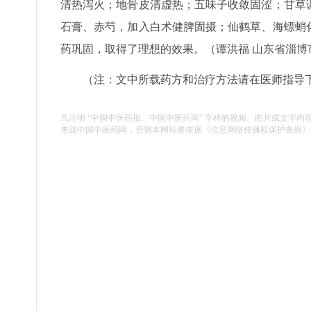
清热泻火；地骨皮清虚热；五味子收敛固涩；甘草
石膏、赤芍，加入白术健脾固摄；仙鹤草、海螵蛸
药巩固，取得了理想的效果。（谭洪福 山东省淄博
（注：文中所载药方和治疗方法请在医师指导
凡注明 “中国中医药报、中国中医药网” 字样的视频、图片或文字内
来源中国中医药网，否则本网站将依据《信息网络传播权保护条例》