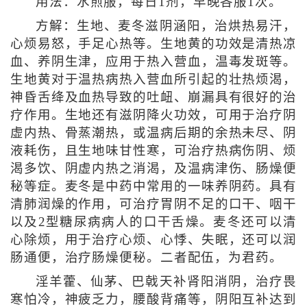
用法：水煎服，每日1剂，早晚各服1次。
方解：生地、麦冬滋阴涵阳，治烘热易汗，
心烦易怒，手足心热等。生地黄的功效是清热凉
血、养阴生津，应用于热入营血，温毒发斑等。
生地黄对于温热病热入营血所引起的壮热烦渴，
神昏舌绛及血热导致的吐衄、崩漏具有很好的治
疗作用。生地还有滋阴降火功效，可用于治疗阴
虚内热、骨蒸潮热，或温病后期的余热未尽、阴
液耗伤，且生地味甘性寒，可治疗热病伤阴、烦
渴多饮、阴虚内热之消渴，及温病津伤、肠燥便
秘等症。麦冬是中药中常用的一味养阴药。具有
清肺润燥的作用，可治疗胃阴不足的口干、咽干
以及2型糖尿病病人的口干舌燥。麦冬还可以清
心除烦，用于治疗心烦、心悸、失眠，还可以润
肠通便，治疗肠燥便秘。二者配伍，为君药。
淫羊藿、仙茅、巴戟天补肾阳消阴，治疗畏
寒怕冷，神疲乏力，腰酸背痛等，阴阳互补达到