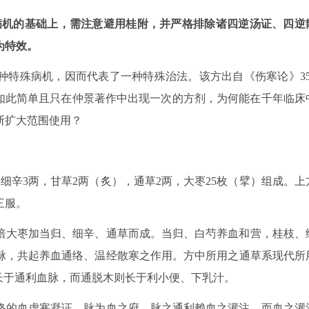
病机的基础上，需注意避用桂附，并严格排除诸四逆汤证、四逆
为特效。
种特殊病机，因而代表了一种特殊治法。该方出自《伤寒论》35
”如此简单且只在仲景著作中出现一次的方剂，为何能在千年临床
断扩大范围使用？
细辛3两，甘草2两（炙），通草2两，大枣25枚（擘）组成。上
三服。
倍大枣加当归、细辛、通草而成。当归、白芍养血和营，桂枝、
脉，共起养血通络、温经散寒之作用。方中所用之通草系现代所
长于通利血脉，而通脱木则长于利小便、下乳汁。
络的血虚寒凝证。脉为血之府，脉之通利赖血之灌注，而血之灌