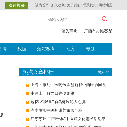
设为首页
|
加入收藏
|
关于我们
|
联系我们
|
网站地图
遗失声明
广西举办比赛探索中（壮
舆情
数据
远程教育
地方
专题
热点文章排行
更多 >>
上海：推动中医药传承创新和中西医协同发
展
中医上门解六日宿便难题
这杯“不限量”的乌梅饮沁人心脾
湖南发展中医药康养旅居产品
虚
江苏苏州“百市千县”中医药文化惠民活动举