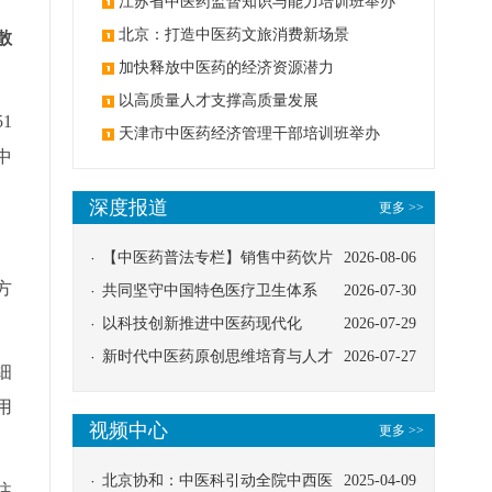
办
江苏省中医药监督知识与能力培训班举办
北京：打造中医药文旅消费新场景
散
加快释放中医药的经济资源潜力
以高质量人才支撑高质量发展
1
天津市中医药经济管理干部培训班举办
中
深度报道
更多 >>
【中医药普法专栏】销售中药饮片
2026-08-06
方
应告知煎服方法及注意事项
共同坚守中国特色医疗卫生体系
2026-07-30
以科技创新推进中医药现代化
2026-07-29
新时代中医药原创思维培育与人才
2026-07-27
细
发展路径探索
用
视频中心
更多 >>
北京协和：中医科引动全院中西医
2025-04-09
注