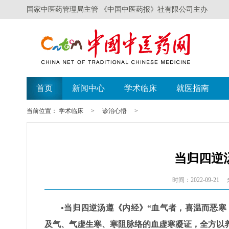
国家中医药管理局主管 《中国中医药报》社有限公司主办
首页
新闻中心
学术临床
就医指南
当前位置：
学术临床
>
诊治心悟
>
当归四逆
时间：2022-09-21
•当归四逆汤遵《内经》“血气者，喜温而恶
及气、气虚生寒、寒阻脉络的血虚寒凝证，全方以