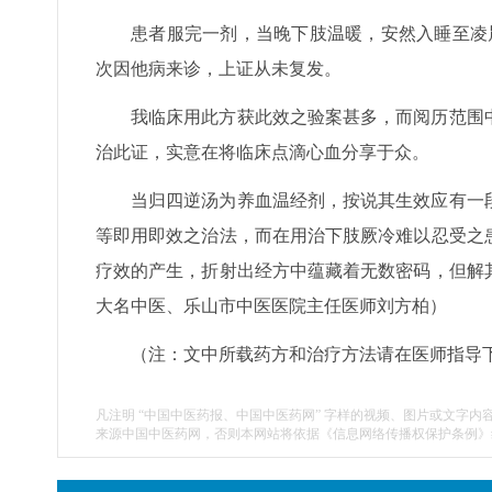
患者服完一剂，当晚下肢温暖，安然入睡至凌
次因他病来诊，上证从未复发。
我临床用此方获此效之验案甚多，而阅历范围
治此证，实意在将临床点滴心血分享于众。
当归四逆汤为养血温经剂，按说其生效应有一
等即用即效之治法，而在用治下肢厥冷难以忍受之
疗效的产生，折射出经方中蕴藏着无数密码，但解
大名中医、乐山市中医医院主任医师刘方柏）
（注：文中所载药方和治疗方法请在医师指导
凡注明 “中国中医药报、中国中医药网” 字样的视频、图片或文字内
来源中国中医药网，否则本网站将依据《信息网络传播权保护条例》