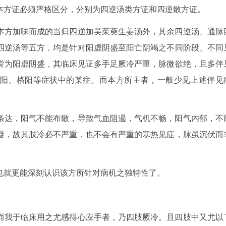
本方证必须严格区分，分别为四逆汤类方证和四逆散方证。
本方加味而成的当归四逆加吴茱萸生姜汤外，其余四逆汤、通脉
四逆汤等五方，均是针对阳虚阴盛至阳亡阴竭之不同阶段、不同
皆为阳虚阴盛，其临床见证多手足厥冷严重，脉微欲绝，且多伴
阳、格阳等症状中的某症。而本方所主者，一般少见上述伴见
条达，阳气不能布散，导致气血阻遏，气机不畅，阳气内郁，不
凝，故其肢冷必不严重，也不会有严重的寒热见症，脉虽沉伏而
也就更能深刻认识该方所针对病机之独特性了。
而我于临床用之尤感得心应手者，乃四肢厥冷。且四肢中又尤以