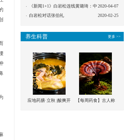
协同
《新闻1+1》白岩松连线黄璐琦：中
2020-04-07
的
医救治的临床效果
白岩松对话张伯礼
2020-02-25
创
养生科普
更多 >>
而
腰
肿
鼻
为
应地药膳·立秋 |酸爽开
【每周药食】古人称
胃，一口入魂！喝下
它为“仙草”，滋补强
这碗汤，滋阴润燥、
壮、培本固元
清热降火
麻