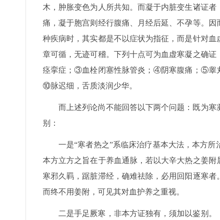
木，肿胀变色为人所共知。而凝于内脏变生诸证者
痛，凝于胞宫则经行腹痛、月经后延、不孕等。因
种疾病时，其实都是不以症状为指征，而是针对血
章可循，无迹可稽。下列十点可为血虚寒凝之确证
痉挛症；③血栓闭塞性脉管炎；④阴寒腹痛；⑤睾
⑩脉迟细，舌质淡润少华。
而上述列论尚不能回答以下两个问题：既为寒
别：
一是“寒者热之”系临床治疗基本大法，本方
本方立方之旨在于养血通脉，若以大辛大热之姜附
寒邪久羁，踞脏滞经，确难祛除，必用回阳逐寒者
而终不用姜附，可见其对血护养之重视。
二是手足厥寒，非本方证独有，须加以鉴别。