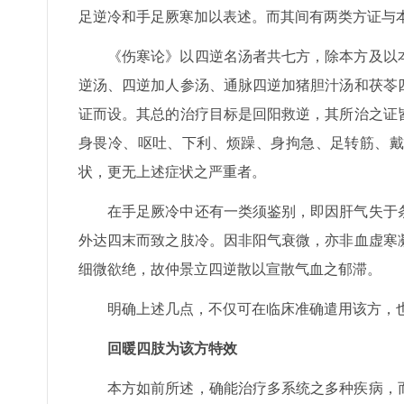
足逆冷和手足厥寒加以表述。而其间有两类方证与
《伤寒论》以四逆名汤者共七方，除本方及以
逆汤、四逆加人参汤、通脉四逆加猪胆汁汤和茯苓
证而设。其总的治疗目标是回阳救逆，其所治之证
身畏冷、呕吐、下利、烦躁、身拘急、足转筋、戴
状，更无上述症状之严重者。
在手足厥冷中还有一类须鉴别，即因肝气失于
外达四末而致之肢冷。因非阳气衰微，亦非血虚寒
细微欲绝，故仲景立四逆散以宣散气血之郁滞。
明确上述几点，不仅可在临床准确遣用该方，
回暖四肢为该方特效
本方如前所述，确能治疗多系统之多种疾病，