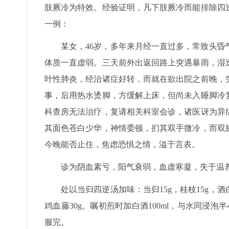
肢厥冷为特效。经验证明，凡下肢厥冷而能排除四
一例：
某女，46岁，多年来月经一直过多，常致头
体质一直虚弱。三天前外出返回路上突遇暴雨，湿
叶性肺炎，经治诸症好转，而就在欲出院之前晚，
事，后用热水烫脚，方缓解上床，但尚未入睡脚冷
科查房无法治疗，复请相关科室会诊，诸医讶为异
其面色苍白少华，神情委顿，扪其双手微冷，而双
今晚能否止住，焦虑恐惧之情，溢于言表。
诊为阴血素亏，阳气衰弱，血虚寒凝，失于温
处以当归四逆汤加味：当归15g，桂枝15g，酒白芍
鸡血藤30g。嘱初煎时加白酒100ml，与水同浸
服完。