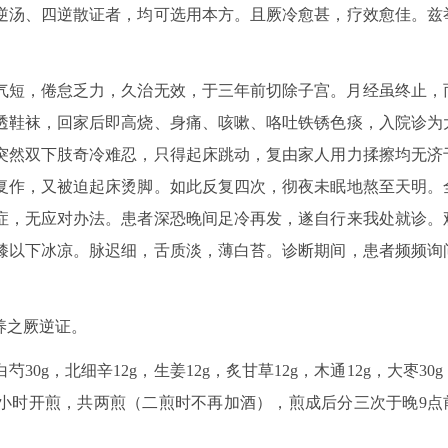
逆汤、四逆散证者，均可选用本方。且厥冷愈甚，疗效愈佳。兹
昏气短，倦怠乏力，久治无效，于三年前切除子宫。月经虽终止，
透鞋袜，回家后即高烧、身痛、咳嗽、咯吐铁锈色痰，入院诊为
突然双下肢奇冷难忍，只得起床跳动，复由家人用力揉擦均无济
复作，又被迫起床烫脚。如此反复四次，彻夜未眠地熬至天明。
症，无应对办法。患者深恐晚间足冷再发，遂自行来我处就诊。
膝以下冰凉。脉迟细，舌质淡，薄白苔。诊断期间，患者频频询
养之厥逆证。
30g，北细辛12g，生姜12g，炙甘草12g，木通12g，大枣30g
泡半小时开煎，共两煎（二煎时不再加酒），煎成后分三次于晚9点