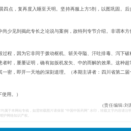
晨四点，复再度入睡至天明。坚持再服上方5剂，以图巩固。后
中尚少见到揭此专长之论说与案例，故特列专节介绍。非谓本方
段过程，因为它非同于拨动枢机、斩关夺隘、汗吐排毒、泻下破
患者时，屡屡证明，确有如扳机发矢、中的而解的效果。这种超
其一密，即开一天地的深刻道理。（本期主讲者：四川省第二届
下使用。）
(责任编辑:刘
容均属于本网站专稿，如需转载图片请保留 “中国中医药网” 水印，转载文字内容请注
维护网络知识产权。