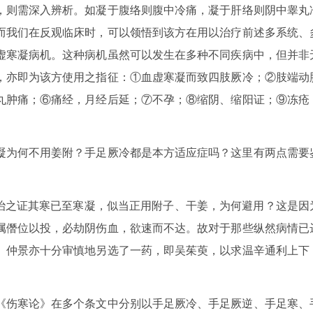
，则需深入辨析。如凝于腹络则腹中冷痛，凝于肝络则阴中睾丸
而我们在反观临床时，可以领悟到该方在用以治疗前述多系统、
虚寒凝病机。这种病机虽然可以发生在多种不同疾病中，但并非
，亦即为该方使用之指征：①血虚寒凝而致四肢厥冷；②肢端动
丸肿痛；⑥痛经，月经后延；⑦不孕；⑧缩阴、缩阳证；⑨冻疮
凝为何不用姜附？手足厥冷都是本方适应症吗？这里有两点需要
所治之证其寒已至寒凝，似当正用附子、干姜，为何避用？这是因
属僭位以投，必劫阴伤血，欲速而不达。故对于那些纵然病情已
。仲景亦十分审慎地另选了一药，即吴茱萸，以求温辛通利上下
《伤寒论》在多个条文中分别以手足厥冷、手足厥逆、手足寒、