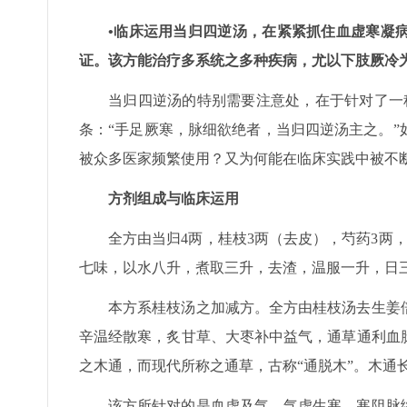
•临床运用当归四逆汤，在紧紧抓住血虚寒凝
证。该方能治疗多系统之多种疾病，尤以下肢厥冷
当归四逆汤的特别需要注意处，在于针对了一
条：“手足厥寒，脉细欲绝者，当归四逆汤主之。
被众多医家频繁使用？又为何能在临床实践中被不
方剂组成与临床运用
全方由当归4两，桂枝3两（去皮），芍药3两，
七味，以水八升，煮取三升，去渣，温服一升，日
本方系桂枝汤之加减方。全方由桂枝汤去生姜
辛温经散寒，炙甘草、大枣补中益气，通草通利血
之木通，而现代所称之通草，古称“通脱木”。木通
该方所针对的是血虚及气、气虚生寒、寒阻脉