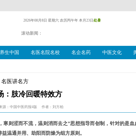
2026年08月8日 星期六
农历丙午年 本月23日
处暑
滚动新闻：
养生中国
名医名院名校
名企名药
中医文化
名医讲名方
汤：肢冷回暖特效方
来源：中国中医药报4版
作者：刘方柏
寒，寒则涩而不流，温则消而去之”思想指导而创制，针对的是血
养益温通并用、助阳而防燥为组方原则。