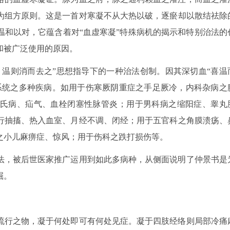
为组方原则。这是一首对寒凝不从大热以破，逐瘀却以散结祛除
温和以对，它蕴含着对“血虚寒凝”特殊病机的揭示和特别治法的
和被广泛使用的原因。
，温则消而去之”思想指导下的一种治法创制。因其深切血“喜温
系统之多种疾病。如用于伤寒厥阴重症之手足厥冷，内科杂病之
氏病、疝气、血栓闭塞性脉管炎；用于男科病之缩阳症、睾丸
行抽搐、热入血室、月经不调、闭经；用于五官科之角膜溃疡、
之小儿麻痹症、惊风；用于伤科之跌打损伤等。
法，被后世医家推广运用到如此多病种，从侧面说明了仲景书是
掘。
流行之物，凝于何处即可有何处见症。凝于四肢经络则局部冷痛