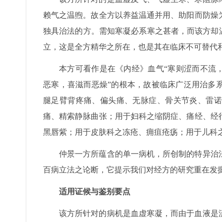
赖气之温煦。故全方以养益温通并用、助阳而防燥
独具治法的方。需知寒凝必系寒之甚者，而该方却
立，这是全方精华之所在，也是其在临床不可替代
本方可看作是在《内经》血气“寒则涩而不流
恶寒，喜滋而恶燥”的根本，故被临床广泛用治多
腿足臂背疼痛、偏头痛、无脉症、骨关节炎、雷诺
痛、精索静脉曲张；用于妇科之缩阴症、痛经、经
黑唇紫；用于皮肤科之冻疮、痈疽疮疡；用于儿科
仲景一方所蕴含的单一病机，所创制的特异治
百病立法之论断，它提示我们对经方的研究重在发
适用证候与鉴别要点
该方所针对的病机是血虚寒凝，而由于血液是