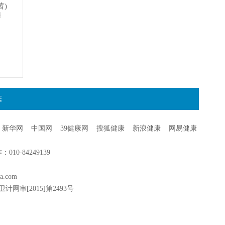
茜)
明
态
新华网
中国网
39健康网
搜狐健康
新浪健康
网易健康
0-84249139
a.com
卫计网审[2015]第2493号