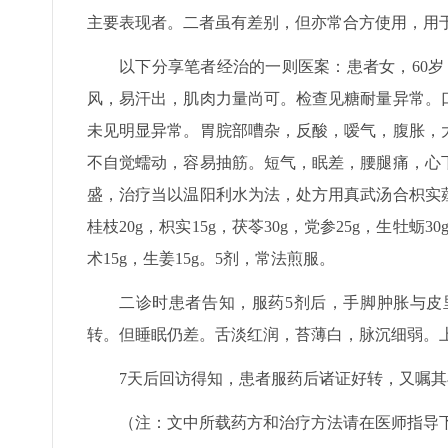
主要表现者。二者虽有差别，但亦常合方使用，用
以下分享笔者经治的一则医案：患者女，60
风，易汗出，肌肉力量尚可。检查见糖耐量异常。
未见明显异常。胃脘部嘈杂，反酸，嗳气，腹胀，
不自觉蠕动，容易抽筋。短气，眠差，腰腿痛，心
盛，治疗当以温阳利水为法，处方用真武汤合枳实薤
桂枝20g，枳实15g，茯苓30g，党参25g，生牡蛎30
术15g，生姜15g。5剂，常法煎服。
二诊时患者告知，服药5剂后，手脚肿胀与皮
转。但睡眠仍差。舌淡红润，苔薄白，脉沉细弱。上
7天后回访得知，患者服药后诸证好转，又嘱其
（注：文中所载药方和治疗方法请在医师指导