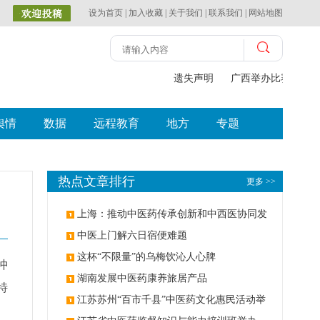
设为首页
|
加入收藏
|
关于我们
|
联系我们
|
网站地图
遗失声明
广西举办比赛探索中
舆情
数据
远程教育
地方
专题
热点文章排行
更多 >>
上海：推动中医药传承创新和中西医协同发
展
中医上门解六日宿便难题
这杯“不限量”的乌梅饮沁人心脾
冲
湖南发展中医药康养旅居产品
特
江苏苏州“百市千县”中医药文化惠民活动举