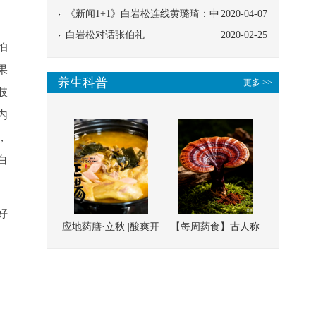
协同
《新闻1+1》白岩松连线黄璐琦：中
2020-04-07
医救治的临床效果
白岩松对话张伯礼
2020-02-25
怕
果
养生科普
更多 >>
肢
内
，
白
好
应地药膳·立秋 |酸爽开
【每周药食】古人称
胃，一口入魂！喝下
它为“仙草”，滋补强
这碗汤，滋阴润燥、
壮、培本固元
清热降火