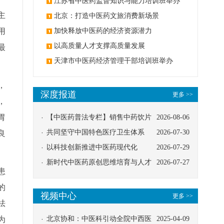
办
江苏省中医药监督知识与能力培训班举办
主
北京：打造中医药文旅消费新场景
用
加快释放中医药的经济资源潜力
以高质量人才支撑高质量发展
最
天津市中医药经济管理干部培训班举办
，
深度报道
更多 >>
，
胃
【中医药普法专栏】销售中药饮片
2026-08-06
应告知煎服方法及注意事项
共同坚守中国特色医疗卫生体系
2026-07-30
良
以科技创新推进中医药现代化
2026-07-29
新时代中医药原创思维培育与人才
2026-07-27
患
发展路径探索
的
视频中心
更多 >>
祛
为
北京协和：中医科引动全院中西医
2025-04-09