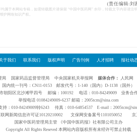
(责任编辑:刘
容均属于本网站专稿，如需转载图片请保留 “中国中医药网” 水印，转载文字内容请注
维护网络知识产权。
关于我们
联系我们
版权声明
广告刊例
人才招聘
报社动
理局
国家药品监督管理局
中央国家机关举报网
媒体合作：
人民网
国内统一刊号：CN11-0153 邮发代号：1-140（国内）D-1138（国外）
阳区北沙滩甲四号 邮编：100192 电话：010-84249009 业务合作：01
举报电话 01084249009-6237 邮箱：2005tcm@sina.com
：010-84249009转6243 传真：010-64854537 E-mail：2005tcm@sin
联网新闻信息许可证10120210002
文保网安备案号1101050052
京
国家中医药管理局主管 《中国中医药报》社有限公司主办
Copyright All Rights Reseved 本网站内容版权所有未经许可禁止转载