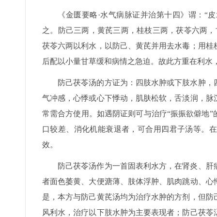
《金匮要略·水气病脉证并治第十四》谓：“
之。防己三两，黄芪三两，桂枝三两，茯苓六两，
茯苓六两以利水，以防己、黄芪并用去水毒；用桂
后配以小量甘草缓和病情之急迫。故此方重在利水
防己茯苓汤的方证为：四肢水肿或下肢水肿，
气冲感，心悸或心下悸动，肌肤松软，舌淡润，脉
常需合方使用。如遇阴证则可与治疗“振振欲僻地
口较差、消化机能衰退者，可合用四君子汤等。在
效。
防己茯苓汤作为一首固表利水方，在肾炎、肝
者面色萎黄、大便溏薄、肢体浮肿、肌肉跳动、心
是，本方与防己黄芪汤均为治疗水肿的方剂，但防
风利水，治疗以下肢水肿为主要表现者；防己茯苓