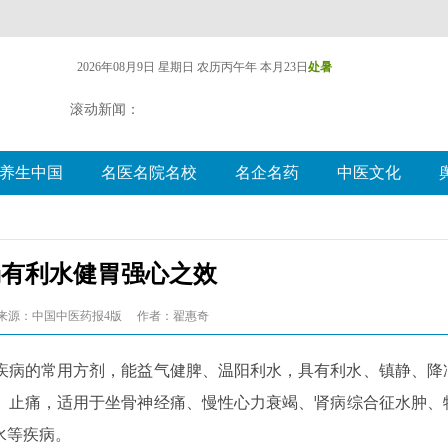
2026年08月9日 星期日
农历丙午年 本月23日
处暑
滚动新闻：
养生中国
名医名院名校
名企名药
中医文化
汤有利水健胃强心之效
来源：中国中医药报4版
作者：翟惠奇
疾病的常用方剂，能益气健脾、温阳利水，具有利水、镇静、降
、止痛，适用于坐骨神经痛、慢性心力衰竭、肾病综合征水肿、
水等疾病。