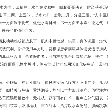
皮水为病，四肢肿，水气在皮肤中，四肢聂聂动者，防己茯苓汤
甘草二两。上五味，以水六升，煮取二升，分温三服。”方中重
枝一方面温阳化气，促进水毒排出，另一方面降水毒冲逆之气；
，兼有健胃强心之效。
四肢抽动感或觉皮肤下、肌肉中跳动感，头晕，身体沉重，短气
沉或沉弱。临证使用本方时，需根据患者病症具体情况进行加减
”的真武汤合用；合并瘀血者，可与桂苓丸合用或加红花、桃仁；
治疗肝硬化性水肿时，笔者常以此方合用活血化瘀中药，常收
病、心脏病、神经性痛症、痛风等疾病治疗方面应用广泛，凡见
悸、四肢关节肿痛、舌淡润等，均可以本方加减治疗。值得注意
己黄芪汤用量较小，无桂枝、茯苓而有白术，重点在补气固表、
汤重用茯苓，兼用桂枝，重在利水，治疗以水毒泛滥、肌肉跳动