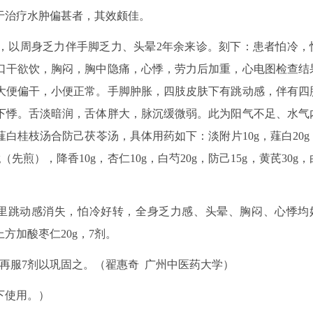
于治疗水肿偏甚者，其效颇佳。
岁，以周身乏力伴手脚乏力、头晕2年余来诊。刻下：患者怕冷，
口干欲饮，胸闷，胸中隐痛，心悸，劳力后加重，心电图检查结
大便偏干，小便正常。手脚肿胀，四肢皮肤下有跳动感，伴有四
下悸。舌淡暗润，舌体胖大，脉沉缓微弱。此为阳气不足、水气
白桂枝汤合防己茯苓汤，具体用药如下：淡附片10g，薤白20g
g（先煎），降香10g，杏仁10g，白芍20g，防己15g，黄芪30g，
里跳动感消失，怕冷好转，全身乏力感、头晕、胸闷、心悸均
方加酸枣仁20g，7剂。
再服7剂以巩固之。（翟惠奇 广州中医药大学）
下使用。）