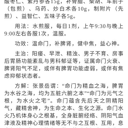
酸枣仁、紫丹参各15g，补骨脂、柴胡、车前子
（包煎）、乌药、炒白术各10g，制附片（先
煎）、益智仁、五味子各5g。
用法：水煎服，每日1剂，上午9:30与晚上
9:00左右各服1次，温服。
功效：温命门，补脾肾，健中焦，益心神。
主治：阳痿、早泄、精浊、男子不育、房事
后胃肠功能紊乱与男科郁证等，证属命门火衰、
脾肾阳气不足，或伴有脾胃功能虚弱，或伴有焦
虑抑郁状态者。
方解：张景岳谓：“命门为精血之海，脾胃
为水谷之海，均为五脏六腑之本”“命门为元气之
根，为水火之宅”。命门蕴含先后天之阴精阳
气，藏精舍神，为生命之本、生化之源。命门水
火乃机体身心之根基，全身脏腑经络、阴阳气血
津液及精神心理情绪等无不与之互根、互用，息