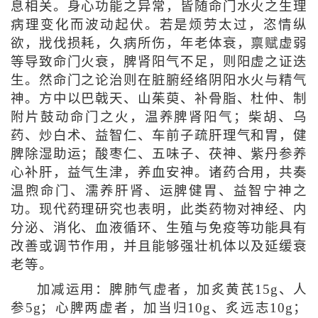
息相关。身心功能之异常，皆随命门水火之生理
病理变化而波动起伏。若是烦劳太过，恣情纵
欲，戕伐损耗，久病所伤，年老体衰，禀赋虚弱
等导致命门火衰，脾肾阳气不足，则阳虚之证迭
生。然命门之论治则在脏腑经络阴阳水火与精气
神。方中以巴戟天、山茱萸、补骨脂、杜仲、制
附片鼓动命门之火，温养脾肾阳气；柴胡、乌
药、炒白术、益智仁、车前子疏肝理气和胃，健
脾除湿助运；酸枣仁、五味子、茯神、紫丹参养
心补肝，益气生津，养血安神。诸药合用，共奏
温煦命门、濡养肝肾、运脾健胃、益智宁神之
功。现代药理研究也表明，此类药物对神经、内
分泌、消化、血液循环、生殖与免疫等功能具有
改善或调节作用，并且能够强壮机体以及延缓衰
老等。
加减运用：脾肺气虚者，加炙黄芪15g、人
参5g；心脾两虚者，加当归10g、炙远志10g；