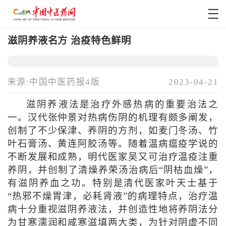
滋阴养液名方 治疫特色鲜明
来源:中国中医药报4版
2023-04-21
滋阴养液法是治疗外感热病的重要治法之
一。汉代张仲景对热病伤阴的机理有颇多阐发，
创制了不少保津、养阴的方剂，如麦门冬汤、竹
叶石膏汤、黄连阿胶汤等。随着温病瘟疫学说的
不断发展和成熟，明代医家吴又可治疗温疫注重
养阴，并创制了清燥养荣汤治病后“阴枯血燥”，
有滋阴养血之功。特别是清代医家叶天士基于
“热邪不燥胃津，必耗肾液”的病理特点，治疗温
病十分重视滋阴养液法，并创造性地将养阴法分
为甘寒濡润和咸寒滋填两大类，为针对阴虚不同