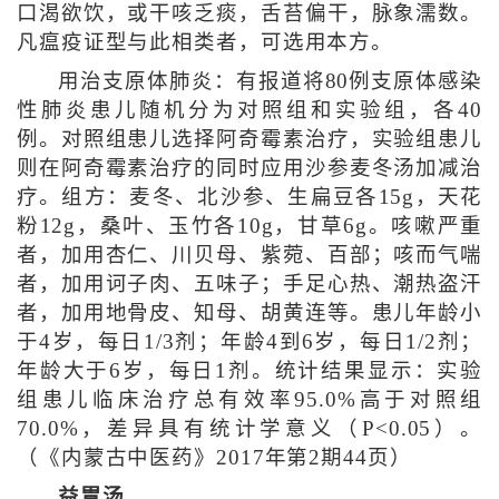
口渴欲饮，或干咳乏痰，舌苔偏干，脉象濡数。
凡瘟疫证型与此相类者，可选用本方。
用治支原体肺炎：有报道将80例支原体感染
性肺炎患儿随机分为对照组和实验组，各40
例。对照组患儿选择阿奇霉素治疗，实验组患儿
则在阿奇霉素治疗的同时应用沙参麦冬汤加减治
疗。组方：麦冬、北沙参、生扁豆各15g，天花
粉12g，桑叶、玉竹各10g，甘草6g。咳嗽严重
者，加用杏仁、川贝母、紫菀、百部；咳而气喘
者，加用诃子肉、五味子；手足心热、潮热盗汗
者，加用地骨皮、知母、胡黄连等。患儿年龄小
于4岁，每日1/3剂；年龄4到6岁，每日1/2剂；
年龄大于6岁，每日1剂。统计结果显示：实验
组患儿临床治疗总有效率95.0%高于对照组
70.0%，差异具有统计学意义（P<0.05）。
（《内蒙古中医药》2017年第2期44页）
益胃汤