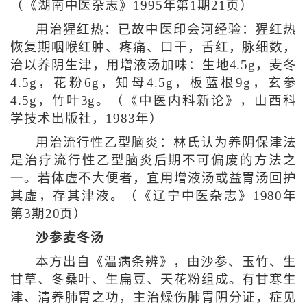
（《湖南中医杂志》1995年第1期21页）
用治猩红热：已故中医印会河经验：猩红热
恢复期咽喉红肿、疼痛、口干，舌红，脉细数，
治以养阴生津，用增液汤加味：生地4.5g，麦冬
4.5g，花粉6g，知母4.5g，板蓝根9g，玄参
4.5g，竹叶3g。（《中医内科新论》，山西科
学技术出版社，1983年）
用治流行性乙型脑炎：林氏认为养阴保津法
是治疗流行性乙型脑炎后期不可偏废的方法之
一。若体虚不大便者，宜用增液汤或益胃汤回护
其虚，存其津液。（《辽宁中医杂志》1980年
第3期20页）
沙参麦冬汤
本方出自《温病条辨》，由沙参、玉竹、生
甘草、冬桑叶、生扁豆、天花粉组成。有甘寒生
津、清养肺胃之功，主治燥伤肺胃阴分证，症见