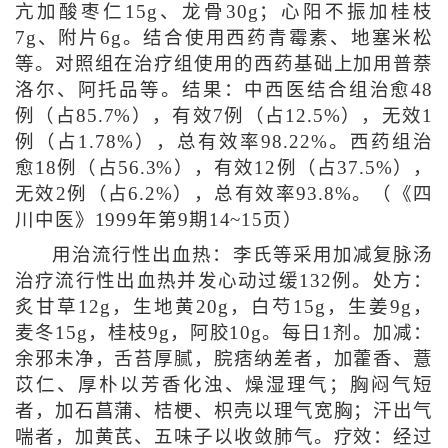
亢加酸枣仁15g、龙骨30g；心阳不振加桂枝
7g、附片6g。结合使用西药青霉素、地塞米松
等。对照组在治疗组使用的西药基础上加用普萘
洛尔、阿托品等。结果：中西医结合组治愈48
例（占85.7%），有效7例（占12.5%），无效1
例（占1.78%），总有效率98.22%。西药组治
愈18例（占56.3%），有效12例（占37.5%），
无效2例（占6.2%），总有效率93.8%。（《四
川中医》1999年第9期14~15页）
用治流行性出血热：李氏等采用加减复脉汤
治疗流行性出血热并发心动过缓132例。处方：
炙甘草12g，生地黄20g，白芍15g，生姜9g，
麦冬15g，桂枝9g，阿胶10g。每日1剂。加减：
余邪未净，舌苔厚腻，脘痞纳差者，加藿香、薏
苡仁、厚朴以芳香化浊、燥湿理气；胸闷气短
者，加石菖蒲、桔梗、枳壳以理气宽胸；汗出气
喘者，加黄芪、五味子以收敛肺气。疗效：经过