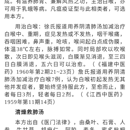
成。有滋养肺胃、兼解风热之功，主治白喉，亦
可用于乳蛾等病。凡瘟疫证型与此相类者，可选
用本方。
用治白喉：徐氏报道用养阴清肺汤加减治疗
白喉中、重期，症见发热或不发热，咽干喉痛，
吞咽困难，鼻声重，呛咳，喉间起白点成伪膜，
体温38℃左右，脉搏如常。同时局部吹以吹喉
散，次日即见喉头滋润，白膜渐见消退，至三四
日白膜消退，五六日可以治愈。（《福建中医
药》1960年第2期21~23页）詹氏报道用养阴清
肺汤加减治疗白喉7例，认为白喉初起发热无其
他并发症者，要始终坚持服此方，至愈而止，重
者每日3剂，轻者每日2剂。（《江西中医药》
1959年第11期14页）
清燥救肺汤
本方出自《医门法律》，由桑叶、石膏、人
参、生甘草、胡麻仁、阿胶、麦冬、蜜炙枇杷