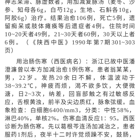
神志呆滞、脉虚数者，用加减复脉汤（麦冬、沙
参、知母各6g，白芍12g，生地、石斛各10g，
阿胶6g）治疗。结果治愈106例，死亡5例，遗
留痴呆或肢体瘫痪等后遗症者4例。住院时间
10~20天者49例，21~30天者60例，30天以上者
6例。（《陕西中医》1990年第7期301~303
页）
用治肠伤寒（西医病名）：浙江已故中医潘
澄濂曾以本方加减治愈1例伤寒。患者翁某某，
男，22岁。发热20余日不解，体温波动于
38~39.2℃，神疲而烦，渴不欲多饮，大便微
溏，日2~3次，纳差，回盲部触之有过敏感反
应，舌根黄浊，前半及尖边质红，脉象弦缓。血
象检查：白细胞6400/mm3，分类：中性58%，
淋巴40%，单核2%。伤寒血清反应1：95。西医
诊断为肠伤寒。先以葛根芩连汤加减治之，患者
服药1剂后，夜半十二时许觉烦躁不安，鼓肠，