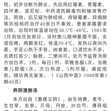
现，初步诊断为肺炎，先后用红霉素、青霉素、
四环素、泼尼松、中药清热解毒剂和输液等疗
法，罔效，后又疑为肺结核，用链霉素、异烟肼
等抗结核药治疗40余日不奏效。患者家属要求
出院，出院时体温波动在38.5℃~40℃。1981年
2月到张氏处就诊，当时患儿精神萎靡不振，言
语低微，两颧发红，体温39.4℃，发热以夜间为
甚，手足心热于手背，纳食差，口渴饮水不多，
舌质红苔少，脉数，二便尚可。处方予益胃汤原
方加白术，3剂，每日1剂，早晚各服1次。当晚
患儿即服1次，次日热退，3剂尽服，诸症痊
愈。随访再无复发。（《山西中医》1988年第3
期40页）
养阴清肺汤
本方出自《重楼玉钥》，由生地黄、麦冬、
生甘草、玄参、贝母、丹皮、炒白芍、薄荷组