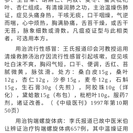
叶、杏仁组成。有清燥润肺之功，主治温燥伤肺
证，症见头痛身热，干咳无痰，口干咽燥，气逆
而喘，心中烦热，胸满胁痛，舌苔干燥，或舌干
无苔，脉象细数或滑数。凡瘟疫证型与此相类
者，可选用本方。
用治流行性感冒：王氏报道印会河教授运用
清燥救肺汤治疗因流行性感冒引起咳嗽，症见咳
吐白沫不爽，胸闷气短，口干、便调，舌红、苔
腻微黄，脉弦滑。处方：桑白皮15g，桑叶
12g，杏仁12g，沙参15g，麦冬12g，石斛
15g，生石膏30g（先煎），阿胶珠10g（烊
化），黛蛤散15g（布包），枇杷叶10g。服药7
剂，诸证改善。（《中级医刊》1997年第10期
50页）
用治钩端螺旋体病：李氏报道已故中医米伯
让辨证治疗钩端螺旋体病657例，其中温燥证用