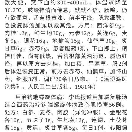
欲大便，突下血约300~400mL，体温骤降至
36.2℃，肢厥神清而倦怠，默默不语，肠鸣，仍
有欲便意，舌苔根黄浊、前半干绛，脉象细数，
急投复脉汤加减以救其危。方用：西洋参9g，
肉桂1.2g，鲜生地30g，元参12g，黄连6g，麦
冬9g，银花16g，地榆炭15g，仙鹤草30g，炙
甘草6g，赤芍6g。患者服药1剂，下血即止，精
神稍佳，尚有低热，舌苔根部黄浊消退，质仍红
绛，再以原方去肉桂，加白薇、旱莲草。服2剂
后体温恢复正常，前方去赤芍、仙鹤草，加怀山
药，继服3剂。调理20余日乃愈。（《潘澄濂医
论集》，人民卫生出版社，1981年）
用治钩端螺旋体病：李氏报道用加减复脉汤
结合西药治疗钩端螺旋体病致心肌损害56例。
处方：白参、麦冬、阿胶（烊化冲服）、金银花
各10g，五味子3g，生地黄12g，连翘、土茯苓
各15g，黄连、炙甘草各5g。每日1剂。心阳偏