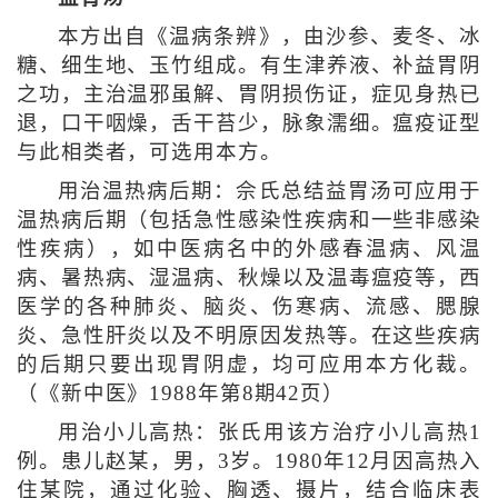
本方出自《温病条辨》，由沙参、麦冬、冰
糖、细生地、玉竹组成。有生津养液、补益胃阴
之功，主治温邪虽解、胃阴损伤证，症见身热已
退，口干咽燥，舌干苔少，脉象濡细。瘟疫证型
与此相类者，可选用本方。
用治温热病后期：佘氏总结益胃汤可应用于
温热病后期（包括急性感染性疾病和一些非感染
性疾病），如中医病名中的外感春温病、风温
病、暑热病、湿温病、秋燥以及温毒瘟疫等，西
医学的各种肺炎、脑炎、伤寒病、流感、腮腺
炎、急性肝炎以及不明原因发热等。在这些疾病
的后期只要出现胃阴虚，均可应用本方化裁。
（《新中医》1988年第8期42页）
用治小儿高热：张氏用该方治疗小儿高热1
例。患儿赵某，男，3岁。1980年12月因高热入
住某院，通过化验、胸透、摄片，结合临床表