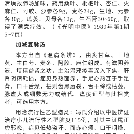
清燥救肺汤加味，药用桑叶、枇杷叶、杏仁、火
麻仁、阿胶、沙参各9g，麦冬24g，生地、元参
各30g，瓜蒌、贝母各12g，生石膏30~60g，取
得了满意疗效。（《光明中医》1989年第1期
5~7页）
加减复脉汤
本方出自《温病条辨》，由炙甘草、干地
黄、生白芍、麦冬、阿胶、麻仁组成。有滋阴养
液、填精益肾之功，主治温邪疫毒深入下焦，肝
肾阴精耗损，症见身热面赤，手足心热甚于手足
背，口干舌燥，甚则齿黑唇裂，舌干绛或枯萎，
脉虚大或细数无力或结代。瘟疫证型与此相类
者，可选用本方。
用治流行性乙型脑炎：冯氏介绍以中医辨证
治疗小儿流行性乙型脑炎115例，对其中证属正
虚邪恋，症见低热盗汗、面赤心烦、口干咽燥、