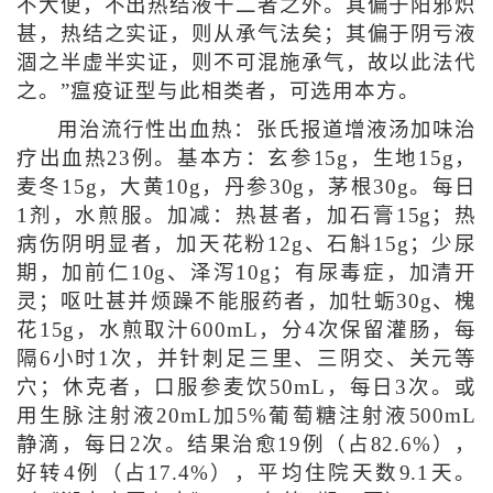
不大便，不出热结液干二者之外。其偏于阳邪炽
甚，热结之实证，则从承气法矣；其偏于阴亏液
涸之半虚半实证，则不可混施承气，故以此法代
之。”瘟疫证型与此相类者，可选用本方。
用治流行性出血热：张氏报道增液汤加味治
疗出血热23例。基本方：玄参15g，生地15g，
麦冬15g，大黄10g，丹参30g，茅根30g。每日
1剂，水煎服。加减：热甚者，加石膏15g；热
病伤阴明显者，加天花粉12g、石斛15g；少尿
期，加前仁10g、泽泻10g；有尿毒症，加清开
灵；呕吐甚并烦躁不能服药者，加牡蛎30g、槐
花15g，水煎取汁600mL，分4次保留灌肠，每
隔6小时1次，并针刺足三里、三阴交、关元等
穴；休克者，口服参麦饮50mL，每日3次。或
用生脉注射液20mL加5%葡萄糖注射液500mL
静滴，每日2次。结果治愈19例（占82.6%），
好转4例（占17.4%），平均住院天数9.1天。