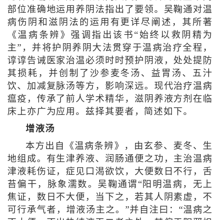
部位准确地运用养阴法指出了要领。吴鞠通对温
病伤阴和滋阴法的运用有更详尽阐述，其所著
《温病条辨》强调指出该书“始终以救阴精为
主”，并将护阴养阴大法贯穿于温病治疗全程，
谆谆告诫医家治温必须时时预护阴液，处处提防
其损耗，并创制了沙参麦冬汤、益胃汤、五汁
饮、加减复脉汤等方，影响深远。现代治疗温病
瘟疫，传承了前人学术精华，滋阴养液方剂在临
床上亦广为应用。兹择其要者，简述如下。
增液汤
本方出自《温病条辨》，由玄参、麦冬、生
地组成。有生津养液、润肠通便之功，主治温病
津液耗伤证，症见口渴欲饮，大便数日不行，舌
苔偏干，脉象濡数。吴鞠通谓“阳明温病，无上
焦证，数日不大便，当下之，若其人阴素虚，不
可行承气者，增液汤主之。”并自注曰：“温病之