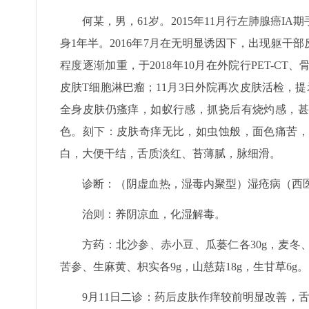
何某，男，61岁。2015年11月行左肺腺癌IA
身1年半。2016年7月在无明显诱因下，出现躯
程度逐渐加重，于2018年10月在外院行PET-
皮肤T细胞淋巴瘤；11月3日外院再次皮肤活检，
全身皮肤仍瘙痒，如蚁行感，抓挠后有烧灼感，甚
色。刻下：皮肤奇痒无比，如虫蚀般，面色痛苦，
白，大便干结，舌质淡红、苔薄腻，脉细滑。
诊断：（阴虚血热，湿毒内聚型）湿疮病（西
治则：养阴凉血，化湿解毒。
方药：北沙参、赤小豆、瓜蒌仁各30g，麦冬、
苦参、生麻黄、枳实各9g，山慈菇18g，生甘草6g。
9月11日二诊：药后皮肤作痒较前明显改善，舌