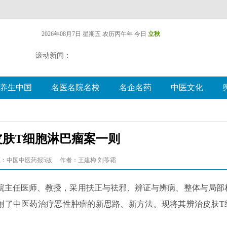
2026年08月7日 星期五
农历丙午年 今日
立秋
滚动新闻：
养生中国
名医名院名校
名企名药
中医文化
皮肤T细胞淋巴瘤案一则
：中国中医药报5版
作者：王建梅 刘苓霜
院主任医师、教授，采用扶正与祛邪、辨证与辨病、整体与局部
开创了中医药治疗恶性肿瘤的新思路、新方法。现将其辨治皮肤T