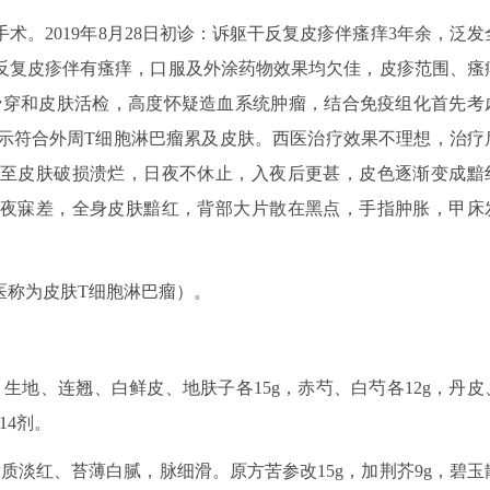
期手术。2019年8月28日初诊：诉躯干反复皮疹伴瘙痒3年余，泛发
干部反复皮疹伴有瘙痒，口服及外涂药物效果均欠佳，皮疹范围、瘙
CT、骨穿和皮肤活检，高度怀疑造血系统肿瘤，结合免疫组化首先考
提示符合外周T细胞淋巴瘤累及皮肤。西医治疗效果不理想，治疗
至皮肤破损溃烂，日夜不休止，入夜后更甚，皮色逐渐变成黯
夜寐差，全身皮肤黯红，背部大片散在黑点，手指肿胀，甲床
医称为皮肤T细胞淋巴瘤）。
生地、连翘、白鲜皮、地肤子各15g，赤芍、白芍各12g，丹皮
14剂。
质淡红、苔薄白腻，脉细滑。原方苦参改15g，加荆芥9g，碧玉