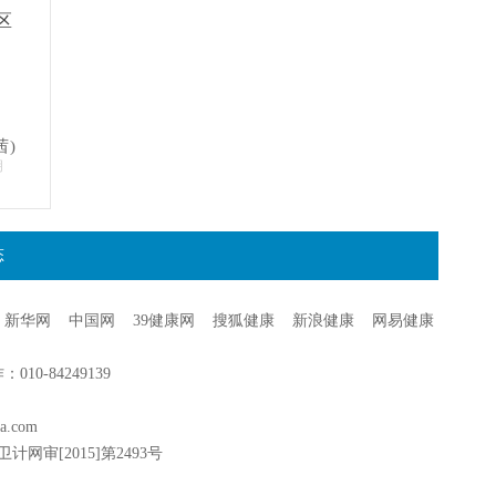
区
茜)
明
态
新华网
中国网
39健康网
搜狐健康
新浪健康
网易健康
0-84249139
a.com
卫计网审[2015]第2493号