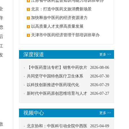
办
江苏省中医药监督知识与能力培训班举办
全
北京：打造中医药文旅消费新场景
痒
加快释放中医药的经济资源潜力
以高质量人才支撑高质量发展
虑
天津市中医药经济管理干部培训班举办
后
红
深度报道
发
更多 >>
【中医药普法专栏】销售中药饮片
2026-08-06
应告知煎服方法及注意事项
共同坚守中国特色医疗卫生体系
2026-07-30
以科技创新推进中医药现代化
2026-07-29
新时代中医药原创思维培育与人才
2026-07-27
、
发展路径探索
视频中心
更多 >>
散
北京协和：中医科引动全院中西医
2025-04-09