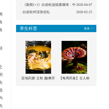
协同
《新闻1+1》白岩松连线黄璐琦：中
2020-04-07
医救治的临床效果
白岩松对话张伯礼
2020-02-25
两
各
养生科普
更多 >>
各
茯
之
明
应地药膳·立秋 |酸爽开
【每周药食】古人称
去
胃，一口入魂！喝下
它为“仙草”，滋补强
选
这碗汤，滋阴润燥、
壮、培本固元
内
清热降火
先