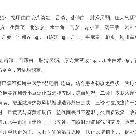
点减少，指甲由白变为淡红，舌淡、苔薄白，脉滑尺弱。证为气阴
方：生黄芪、北沙参、水牛角、苦参、赤小豆、碧玉散、岩柏
丹参、连翘各15g，山慈菇18g，丹皮、生麻黄、枳实、制川军
红齿印、苔薄白，脉滑尺弱。原方黄芪改45g，加生白术30g，
随访至今，诸症均稳定。
淋巴瘤可归属中医学“湿疮病”范畴。结合患者初诊之症状、舌脉
合麻黄连翘赤小豆汤化裁清肺养阴，凉血利湿。二诊时皮肤瘙痒
解表、碧玉散清热散风以增强透邪外出之功。三诊时皮肤瘙痒十
过，且黄芪与麻黄相配伍，益气固表且不恋邪；久病多致瘀，故
再加水牛角凉血定惊，宁心安神。四诊时辨证属气阴两虚、热毒
时注重扶正为主、祛邪为辅的治疗原则，扶正以培植本元、调补