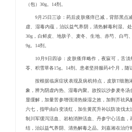
（包）30g。14剂。
9月25日三诊：药后皮肤瘙痒已减，背部黑
虚、湿毒内蕴，治以益气养阴，清热解毒利湿。处
30g，白鲜皮、地肤子、麦冬、生地、赤芍、白芍、
9g。14剂。
10月9日四诊：皮肤瘙痒略作，夜寐可，舌淡
苓、积雪草各15g。14剂。患者坚持服药4个月，
按根据临床症状表现及病机特点，皮肤T细胞
象，辨为阴虚内热、湿毒内聚。故投以沙参麦冬汤
显缓解，加量苦参增强清热燥湿之效，加荆芥祛风
六七，指甲由白变淡红，加生黄芪升补以防攻伐太
制川军缓泻活血、岩柏消肿活血、丹参宁心活血，
结，治以益气养阴、清热解毒之品。刘嘉湘在治疗