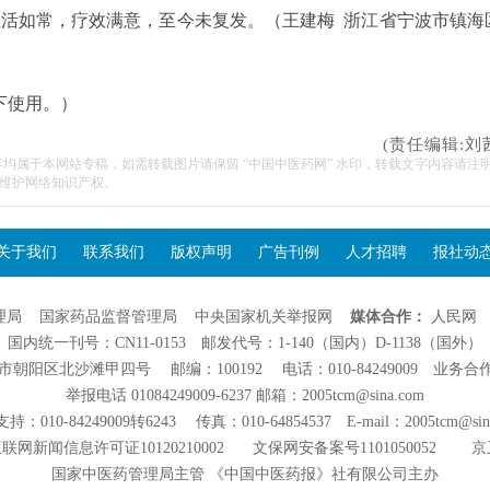
生活如常，疗效满意，至今未复发。（王建梅 浙江省宁波市镇海
下使用。）
(责任编辑:刘
容均属于本网站专稿，如需转载图片请保留 “中国中医药网” 水印，转载文字内容请注
维护网络知识产权。
关于我们
联系我们
版权声明
广告刊例
人才招聘
报社动
理局
国家药品监督管理局
中央国家机关举报网
媒体合作：
人民网
国内统一刊号：CN11-0153 邮发代号：1-140（国内）D-1138（国外）
阳区北沙滩甲四号 邮编：100192 电话：010-84249009 业务合作：01
举报电话 01084249009-6237 邮箱：2005tcm@sina.com
：010-84249009转6243 传真：010-64854537 E-mail：2005tcm@sin
联网新闻信息许可证10120210002
文保网安备案号1101050052
京
国家中医药管理局主管 《中国中医药报》社有限公司主办