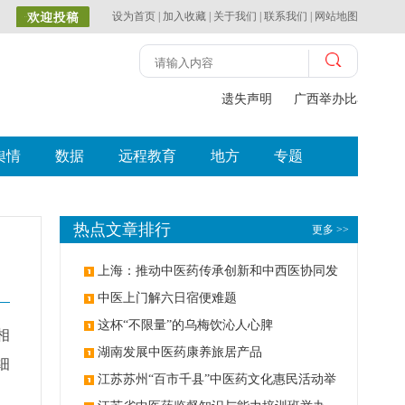
设为首页
|
加入收藏
|
关于我们
|
联系我们
|
网站地图
遗失声明
广西举办比赛探索
舆情
数据
远程教育
地方
专题
热点文章排行
更多 >>
上海：推动中医药传承创新和中西医协同发
展
中医上门解六日宿便难题
这杯“不限量”的乌梅饮沁人心脾
相
湖南发展中医药康养旅居产品
细
江苏苏州“百市千县”中医药文化惠民活动举