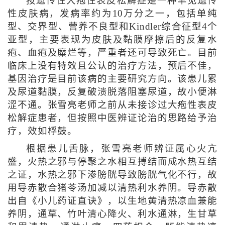
按遗传性大疱性表皮松解症是一种罕见遗传
性皮肤病，发病率约为10万分之一，包括单纯
型、交界型、营养不良型和Kindler综合征型4个
亚型，主要表现为皮肤及黏膜摩擦后的反复水
疱、血疱及糜烂等，严重者还可导致死亡。目前
临床上没有特效且公认的治疗方法，预后不佳，
基因治疗是目前该病的主要研究方向。该患儿累
及尿道黏膜，反复破溃脱落阻塞尿道，故小便淋
涩不通。张雪亮老师之前从未接诊过大疱性表皮
松解症患者，但按照中医辨证论治的思路给予治
疗，效如桴鼓。
根据患儿舌脉，张雪亮老师辨证属心火亢
盛，火热之邪与停聚之水相互搏结而成水热互结
之证，水热之邪下渗膀胱导致膀胱气化不行，故
用导赤散合猪苓汤加减以清热利水养阴。导赤散
出自《小儿药证直诀》，以生地黄清热凉血兼能
养阴，通草、竹叶清心降火、利水通淋，生甘草