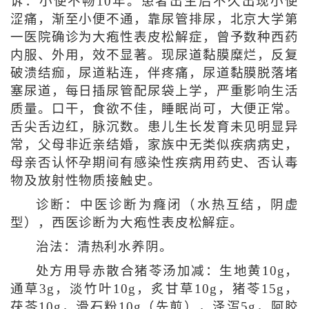
诉：小便不畅10年。患者出生后不久出现小便
涩痛，渐至小便不通，靠尿管排尿，北京大学第
一医院确诊为大疱性表皮松解症，曾予数种西药
内服、外用，效不显著。现尿道黏膜糜烂，反复
破溃结痂，尿道粘连，伴疼痛，尿道黏膜脱落堵
塞尿道，每日插尿管配尿袋上学，严重影响生活
质量。口干，食欲不佳，睡眠尚可，大便正常。
舌尖舌边红，脉沉数。患儿生长发育未见明显异
常，父母非近亲结婚，家族中无类似疾病病史，
母亲否认怀孕期间有感染性疾病用药史、否认毒
物及放射性物质接触史。
诊断：中医诊断为癃闭（水热互结，阴虚
型），西医诊断为大疱性表皮松解症。
治法：清热利水养阴。
处方用导赤散合猪苓汤加减：生地黄10g，
通草3g，淡竹叶10g，炙甘草10g，猪苓15g，
茯苓10g，滑石粉10g（先煎），泽泻5g，阿胶