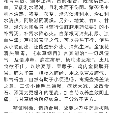
和胃清热、通淋止痛，四药相合，既能清热凉
血，又能利水通淋，且利水而不伤阴。猪苓汤主
利水清热，猪苓、茯苓、泽泻淡渗利水，滑石利
水清热，阿胶滋阴润燥。另外，地黄、竹叶、甘
草、泽泻为陶弘景《辅行诀脏腑用药法要》的小
补肾汤，补肾水降心火。白茅根可清热利尿、凉
血生津；芦根通表里之气，可以导热下行，使热
从小便而出，还能透邪外出、清热生津。金银花
清热解毒，《本草纲目》言其能治“一切风湿
气，及诸肿毒、痈疽疥癣、杨梅诸恶疮”。患儿
食欲不佳，以炒麦芽、莱菔子、鸡内金健脾开
胃。肺为华盖，桔梗入肺经，用之以宣发肺气，
肺气得宣，自然有助于小便通畅，寓提壶揭盖法
之意。二诊小便明显通畅，症状大减，故改滑
石、泽泻为更缓和的瞿麦，加白芍以养血敛阴止
痛，与甘草组合解痉缓急。三诊效不更方。
辨证明确，诸药合用，故能14剂中药后拔除