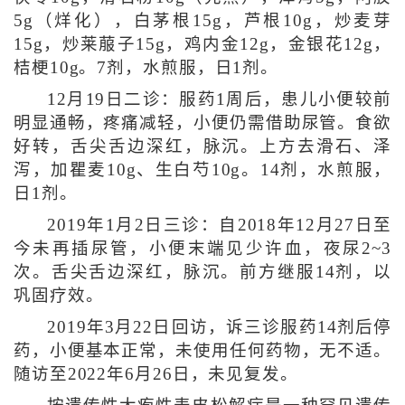
5g（烊化），白茅根15g，芦根10g，炒麦芽
15g，炒莱菔子15g，鸡内金12g，金银花12g，
桔梗10g。7剂，水煎服，日1剂。
12月19日二诊：服药1周后，患儿小便较前
明显通畅，疼痛减轻，小便仍需借助尿管。食欲
好转，舌尖舌边深红，脉沉。上方去滑石、泽
泻，加瞿麦10g、生白芍10g。14剂，水煎服，
日1剂。
2019年1月2日三诊：自2018年12月27日至
今未再插尿管，小便末端见少许血，夜尿2~3
次。舌尖舌边深红，脉沉。前方继服14剂，以
巩固疗效。
2019年3月22日回访，诉三诊服药14剂后停
药，小便基本正常，未使用任何药物，无不适。
随访至2022年6月26日，未见复发。