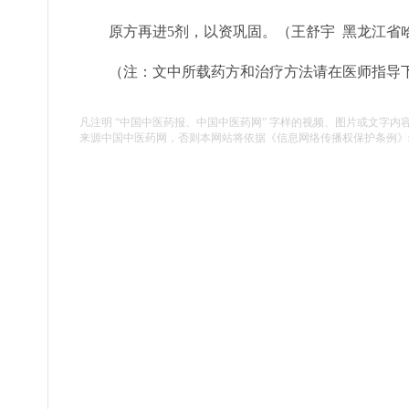
原方再进5剂，以资巩固。（王舒宇 黑龙江省
（注：文中所载药方和治疗方法请在医师指导
凡注明 “中国中医药报、中国中医药网” 字样的视频、图片或文字内
来源中国中医药网，否则本网站将依据《信息网络传播权保护条例》