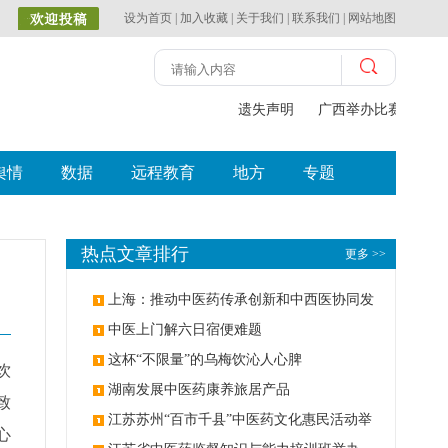
设为首页
|
加入收藏
|
关于我们
|
联系我们
|
网站地图
遗失声明
广西举办比赛探索中
舆情
数据
远程教育
地方
专题
热点文章排行
更多 >>
上海：推动中医药传承创新和中西医协同发
展
中医上门解六日宿便难题
这杯“不限量”的乌梅饮沁人心脾
饮
湖南发展中医药康养旅居产品
致
江苏苏州“百市千县”中医药文化惠民活动举
心