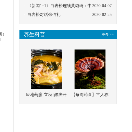
协同
《新闻1+1》白岩松连线黄璐琦：中
2020-04-07
医救治的临床效果
白岩松对话张伯礼
2020-02-25
养生科普
茜)
更多 >>
明
应地药膳·立秋 |酸爽开
【每周药食】古人称
胃，一口入魂！喝下
它为“仙草”，滋补强
这碗汤，滋阴润燥、
壮、培本固元
清热降火