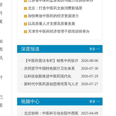
办
江苏省中医药监督知识与能力培训班举办
肝
北京：打造中医药文旅消费新场景
月
加快释放中医药的经济资源潜力
复
以高质量人才支撑高质量发展
天津市中医药经济管理干部培训班举办
如
深度报道
而
更多 >>
机
【中医药普法专栏】销售中药饮片
2026-08-06
应告知煎服方法及注意事项
共同坚守中国特色医疗卫生体系
2026-07-30
以科技创新推进中医药现代化
2026-07-29
叶
新时代中医药原创思维培育与人才
2026-07-27
发展路径探索
已
视频中心
更多 >>
里
北京协和：中医科引动全院中西医
2025-04-09