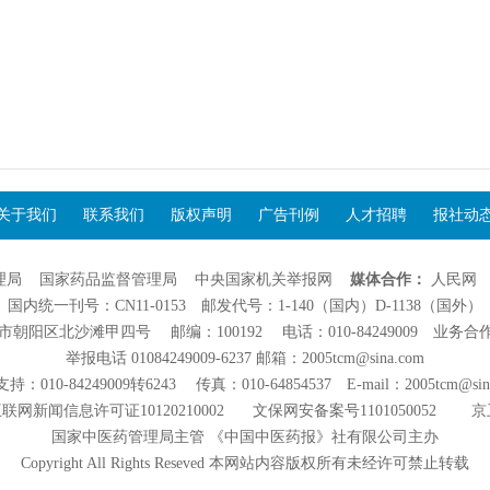
关于我们
联系我们
版权声明
广告刊例
人才招聘
报社动
理局
国家药品监督管理局
中央国家机关举报网
媒体合作：
人民网
国内统一刊号：CN11-0153 邮发代号：1-140（国内）D-1138（国外）
阳区北沙滩甲四号 邮编：100192 电话：010-84249009 业务合作：01
举报电话 01084249009-6237 邮箱：2005tcm@sina.com
：010-84249009转6243 传真：010-64854537 E-mail：2005tcm@sin
联网新闻信息许可证10120210002
文保网安备案号1101050052
京
国家中医药管理局主管 《中国中医药报》社有限公司主办
Copyright All Rights Reseved 本网站内容版权所有未经许可禁止转载