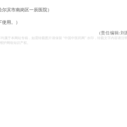
哈尔滨市南岗区一辰医院）
下使用。）
(责任编辑:刘
容均属于本网站专稿，如需转载图片请保留 “中国中医药网” 水印，转载文字内容请注
维护网络知识产权。