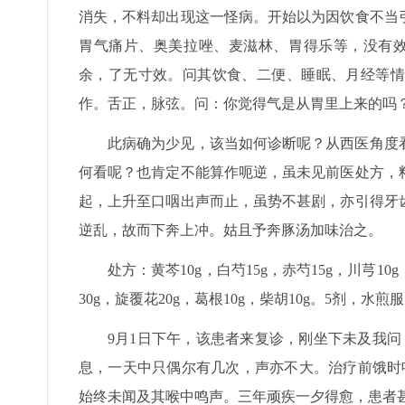
消失，不料却出现这一怪病。开始以为因饮食不当
胃气痛片、奥美拉唑、麦滋林、胃得乐等，没有效
余，了无寸效。问其饮食、二便、睡眠、月经等情
作。舌正，脉弦。问：你觉得气是从胃里上来的吗
此病确为少见，该当如何诊断呢？从西医角度
何看呢？也肯定不能算作呃逆，虽未见前医处方，
起，上升至口咽出声而止，虽势不甚剧，亦引得牙
逆乱，故而下奔上冲。姑且予奔豚汤加味治之。
处方：黄芩10g，白芍15g，赤芍15g，川芎10
30g，旋覆花20g，葛根10g，柴胡10g。5剂，水
9月1日下午，该患者来复诊，刚坐下未及我
息，一天中只偶尔有几次，声亦不大。治疗前饿时
始终未闻及其喉中鸣声。三年顽疾一夕得愈，患者