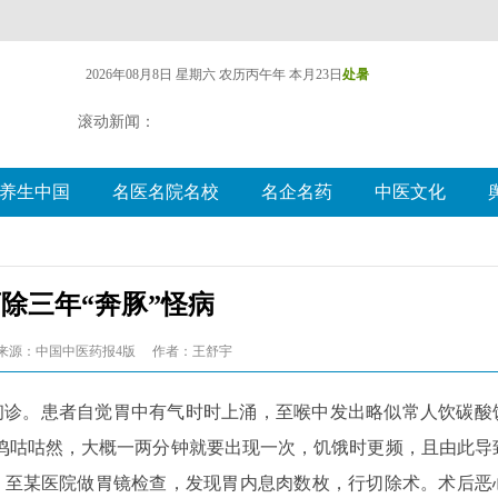
2026年08月8日 星期六
农历丙午年 本月23日
处暑
滚动新闻：
养生中国
名医名院名校
名企名药
中医文化
除三年“奔豚”怪病
来源：中国中医药报4版
作者：王舒宇
8日初诊。患者自觉胃中有气时时上涌，至喉中发出略似常人饮碳酸
鸣咕咕然，大概一两分钟就要出现一次，饥饿时更频，且由此导
，至某医院做胃镜检查，发现胃内息肉数枚，行切除术。术后恶