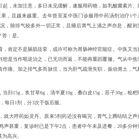
引起，未加注意，多日未见缓解，遂服用药物，如乳酸菌素片、
果，且越来越重。去年曾至某中医门诊服用中药汤剂治疗1个
况，除排气较多外一切正常，且睡后胃气上涌之声亦息，醒则
？答：是。
看，肯定不是膈肌痉挛，或许可称为胃肠神经官能症。中医又当
料想是当作呃逆治之，已无功而返，不能再重蹈覆辙。气从中焦
齿作痛。加之排气多而脉弦，当为肝气疏泄失职，振动胃土，气
g，当归15g，炙甘草6g，清半夏10g，桑白皮15g，苏子30g，枇杷
煎服，每日1剂，分3次于饭后服。
问，就大呼药如灵丹。原来5剂药还没有喝完，胃气上腾咕咕之声
鸣声甚重，复诊时已是下午2点，患者中午未及进餐，20多分钟
甚为高兴。