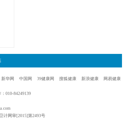
态
新华网
中国网
39健康网
搜狐健康
新浪健康
网易健康
0-84249139
a.com
卫计网审[2015]第2493号