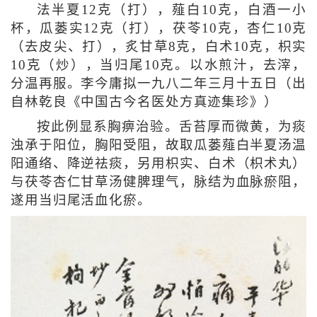
法半夏12克（打），薤白10克，白酒一小
杯，瓜蒌实12克（打），茯苓10克，杏仁10克
（去皮尖、打），炙甘草8克，白术10克，枳实
10克（炒），当归尾10克。以水煎汁，去滓，
分温再服。李今庸拟一九八二年三月十五日（出
自林乾良《中国古今名医处方真迹集珍》）
按此例显系胸痹治验。舌苔厚而微黄，为痰
浊承于阳位，胸阳受阻，故取瓜蒌薤白半夏汤温
阳通络、降逆祛痰，另用枳实、白术（枳术丸）
与茯苓杏仁甘草汤健脾理气，脉结为血脉瘀阻，
遂用当归尾活血化瘀。