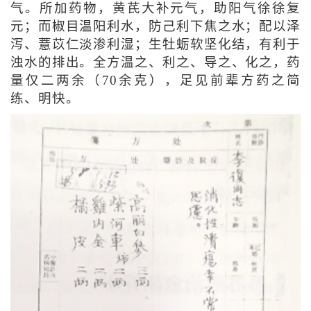
气。所加药物，黄芪大补元气，助阳气徐徐复
元；而椒目温阳利水，防己利下焦之水；配以泽
泻、薏苡仁淡渗利湿；生牡蛎软坚化结，有利于
浊水的排出。全方温之、利之、导之、化之，药
量仅二两余（70余克），足见前辈方药之简
练、明快。