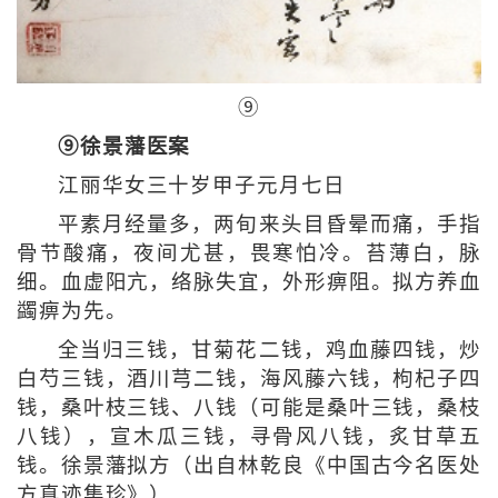
⑨
⑨徐景藩医案
江丽华女三十岁甲子元月七日
平素月经量多，两旬来头目昏晕而痛，手指
骨节酸痛，夜间尤甚，畏寒怕冷。苔薄白，脉
细。血虚阳亢，络脉失宜，外形痹阻。拟方养血
蠲痹为先。
全当归三钱，甘菊花二钱，鸡血藤四钱，炒
白芍三钱，酒川芎二钱，海风藤六钱，枸杞子四
钱，桑叶枝三钱、八钱（可能是桑叶三钱，桑枝
八钱），宣木瓜三钱，寻骨风八钱，炙甘草五
钱。徐景藩拟方（出自林乾良《中国古今名医处
方真迹集珍》）