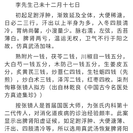
李先生己未十二月十七日
初起足跗浮肿，渐致延及全体，大便稀溏，
日必二三行，汗出以上半身为多，入冬四肢清
冷，胃纳尚馨，小溲量少。脉右濡，左弦，舌苔
薄白。脾肾两亏，温运无权，卫气不行于阳之
故，仿真武汤加味。
熟附片一钱，茯苓二钱，川椒目一钱五分，
大白芍一钱五分，木防己一钱五分，生姜皮五
分，炙黄芪三钱，炒薏仁四钱，生牡蛎四钱（先
煎），炒白术三钱，泽泻二钱，红枣四枚。柒剂
恂簃张镜人拟方（出自林乾良《中国古今名医处
方真迹集珍》）
按张镜人是首届国医大师，为张氏内科第十
二代传人，对消化道疾病的诊治经验颇丰。此案
显示出脾肾阳虚证候，如足跗浮肿、大便溏薄、
汗出、四肢清冷等，所以选用真武汤恢复脾肾阳