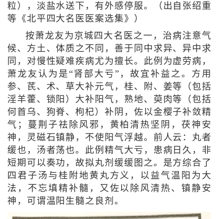
粒），淡盐水送下，有外感停服。（出自张绍重
等《北平四大名医医案选集》）
按萧龙友为京城四大名医之一，治病注意气
候、方土、体质之不同，善于同中求异、异中求
同，对慢性疑难疾病尤为擅长。此例为虚劳病，
萧龙友认为是“肾部大亏”，故宜补益之。方用
参、芪、术、草大补元气，桂、附、姜等（包括
淫羊藿、锁阳）大补阳气，熟地、萸肉等（包括
何首乌、狗脊、枸杞）补阴，佐以金樱子补敛精
气；蔓荆子祛除风邪，黄柏清热坚阴，茯神安
神，灵磁石镇静，不使阳气浮越。前人云：丸者
缓也，汤者荡也。此例精气大亏，患病日久，非
短期可以奏功，故拟丸剂缓缓图之。是方综合了
四君子汤与桂附地黄丸方义，以益气温阳为大
法，不忘填精补髓，又佐以除风清热、镇静安
神，可谓温阳生髓之良剂。