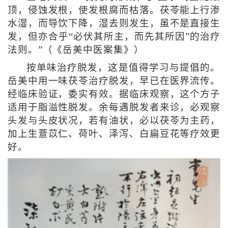
顶，侵蚀发根，使发根腐而枯落。茯苓能上行渗
水湿，而导饮下降，湿去则发生，虽不是直接生
发，但亦合乎“必伏其所主，而先其所因”的治疗
法则。”（《岳美中医案集》）
按单味治疗脱发，这是值得学习与提倡的。
岳美中用一味茯苓治疗脱发，早已在医界流传。
经临床验证，委实有效。据临床观察，这个方子
适用于脂溢性脱发。余每遇脱发者来诊，必观察
头发与头皮状况，若有油状，必以茯苓为主药，
加上生薏苡仁、荷叶、泽泻、白扁豆花等疗效更
好。