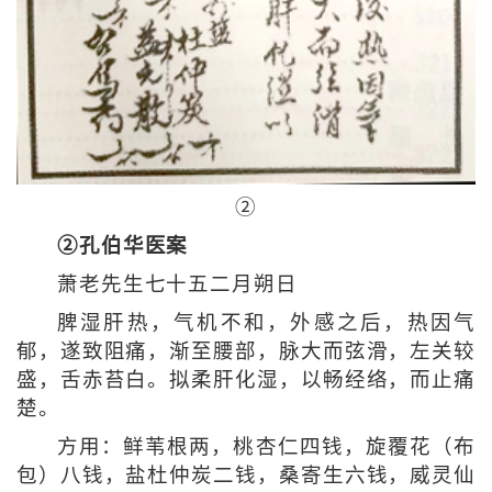
②
②孔伯华医案
萧老先生七十五二月朔日
脾湿肝热，气机不和，外感之后，热因气
郁，遂致阻痛，渐至腰部，脉大而弦滑，左关较
盛，舌赤苔白。拟柔肝化湿，以畅经络，而止痛
楚。
方用：鲜苇根两，桃杏仁四钱，旋覆花（布
包）八钱，盐杜仲炭二钱，桑寄生六钱，威灵仙