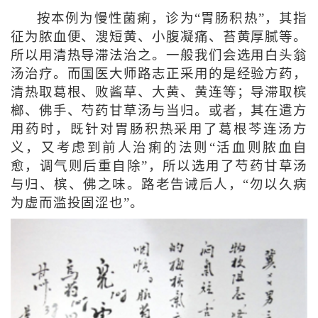
按本例为慢性菌痢，诊为“胃肠积热”，其指
征为脓血便、溲短黄、小腹凝痛、苔黄厚腻等。
所以用清热导滞法治之。一般我们会选用白头翁
汤治疗。而国医大师路志正采用的是经验方药，
清热取葛根、败酱草、大黄、黄连等；导滞取槟
榔、佛手、芍药甘草汤与当归。或者，其在遣方
用药时，既针对胃肠积热采用了葛根芩连汤方
义，又考虑到前人治痢的法则“活血则脓血自
愈，调气则后重自除”，所以选用了芍药甘草汤
与归、槟、佛之味。路老告诫后人，“勿以久病
为虚而滥投固涩也”。