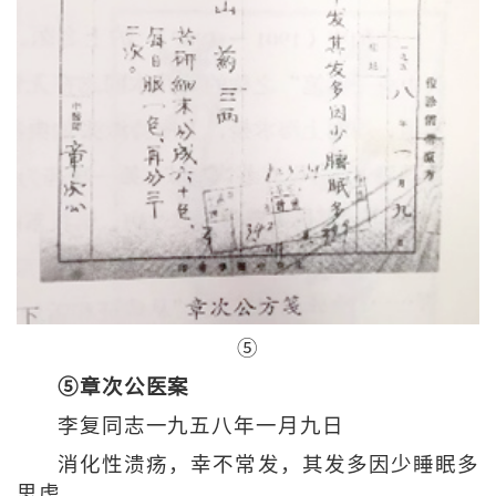
⑤
⑤章次公医案
李复同志一九五八年一月九日
消化性溃疡，幸不常发，其发多因少睡眠多
思虑。