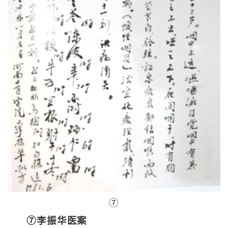
⑦
⑦李振华医案