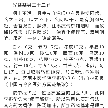
冀某某男三十二岁
咽中不适，咽唾液自觉咽中有异物梗阻感，
咯之不出，咽之不下，夜间咽干，是有胸闷气
短，舌苔薄白，脉弦，证系痰气郁结咽喉，而致
梅核气病（慢性咽炎）。治宜化痰理气，清利咽
喉。服药十一剂，诸症消失。
白术10克，云苓15克，陈皮12克，半夏10
克，香附10克，砂仁6克，西茴10克，乌药10
克，川朴10克，桔梗10克，牛子10克，豆根10
克，射干10克，寸冬15克，甘草3克。水煎，每
日1剂。每日取服乌梅10克，加白糖适量冲服一
月左右。河南中医学院李振华拟方（出自林乾良
《中国古今名医处方真迹集珍》）
按李振华是一位德高望重的国医大师。此例
李振华诊为“痰气郁结”，所以采用化痰理气法。
其方药为香砂二陈汤加味，所加药物基本是理气