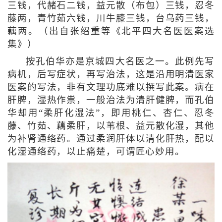
三钱，代赭石二钱，益元散（布包）三钱，忍冬
藤两，青竹茹六钱，川牛膝三钱，台乌药三钱，
藕两。（出自张绍重等《北平四大名医医案选
集》）
按孔伯华亦是京城四大名医之一。此例先写
病机，后写症状，再写治法，这是沿用明清医家
医案的写法，非有文理功底难以撰写此案。病在
肝脾，湿热作祟，一般治法为清肝健脾，而孔伯
华却用“柔肝化湿法”，即用桃仁、杏仁、忍冬
藤、竹茹、藕柔肝，以苇根、益元散化湿，其他
为补肾通络药。通过柔润肝体以清化肝热，配以
化湿通络药，以止痛楚，可谓匠心妙用。