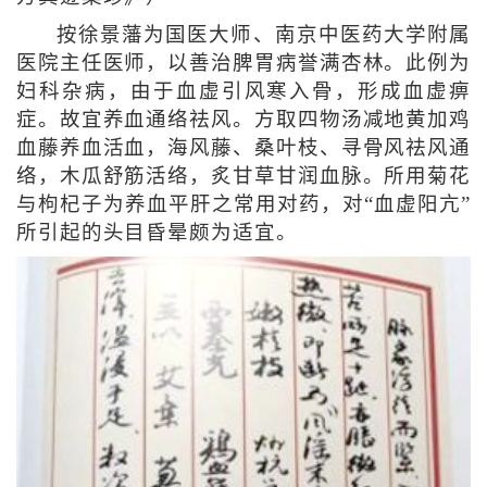
按徐景藩为国医大师、南京中医药大学附属
医院主任医师，以善治脾胃病誉满杏林。此例为
妇科杂病，由于血虚引风寒入骨，形成血虚痹
症。故宜养血通络祛风。方取四物汤减地黄加鸡
血藤养血活血，海风藤、桑叶枝、寻骨风祛风通
络，木瓜舒筋活络，炙甘草甘润血脉。所用菊花
与枸杞子为养血平肝之常用对药，对“血虚阳亢”
所引起的头目昏晕颇为适宜。