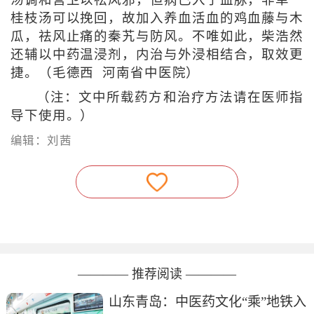
汤调和营卫以祛风邪，但病已入于血脉，非单一
桂枝汤可以挽回，故加入养血活血的鸡血藤与木
瓜，祛风止痛的秦艽与防风。不唯如此，柴浩然
还辅以中药温浸剂，内治与外浸相结合，取效更
捷。（毛德西 河南省中医院）
（注：文中所载药方和治疗方法请在医师指
导下使用。）
编辑：刘茜
———— 推荐阅读 ————
山东青岛：中医药文化“乘”地铁入