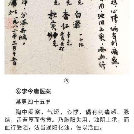
⑧
⑧李今庸医案
某男四十五岁
胸中闷塞，气短，心悸，偶有刺痛感。脉
结，舌苔厚而微黄。乃胸阳失用，浊阴上承，而
血行受阻。法当通阳化浊，佐以活血。