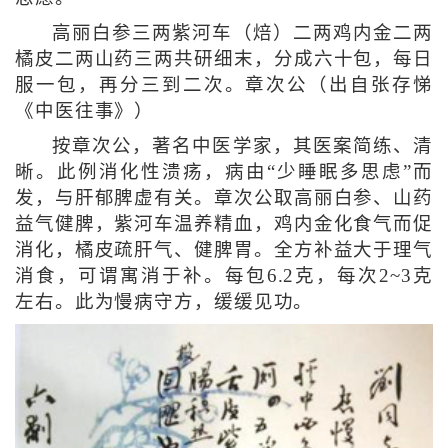
高丽白参三两紫河车（焙）二两鸡内金二两
橘皮二两山药三两共研细末，分成六十包，每日
服一包，再分三到二次。章次公（出自张存悌
《中医往事》）
按章次公，著名中医学家，其医案简练、清
晰。此例消化性溃疡，病由“少睡眠多思虑”而
发，与肝郁脾虚有关。章次公取高丽白参、山药
益气健脾，紫河车温养精血，鸡内金化食气而促
消化，橘皮疏肝气、健脾胃。全方补益大于理气
消食，可谓寓消于补。每包6.2克，每次2~3克
左右。此为慢病守方，缓缓见功。