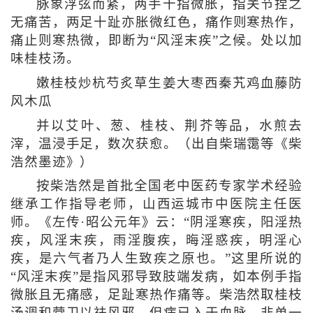
脉象浮弦而紧，两手十指微胀，指关节捏之
无痛苦，两足十趾亦胀微红色，痛作则寒热作，
痛止则寒热微，即断为“风淫末疾”之候。处以加
味桂枝汤。
嫩桂枝炒杭芍炙草生姜大枣西秦艽鸡血藤防
风木瓜
并以艾叶、葱、桂枝、荆芥等品，水煎去
滓，温浸手足，数次获愈。（出自柴瑞霭等《柴
浩然墨迹》）
按柴浩然是首批全国老中医药专家学术经验
继承工作指导老师，山西运城市中医院主任医
师。《左传·昭公元年》云：“阴淫寒疾，阳淫热
疾，风淫末疾，雨淫腹疾，晦淫惑疾，明淫心
疾，是六气者乃人生致疾之原也。”这里所说的
“风淫末疾”是指风邪导致肢端发病，如本例手指
微胀且无痛感，足趾寒热作痛等。柴浩然取桂枝