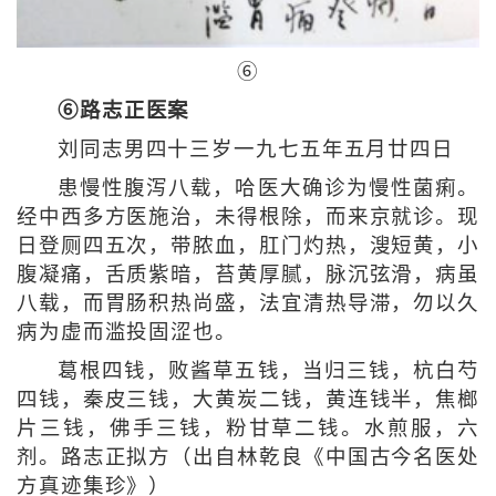
⑥
⑥路志正医案
刘同志男四十三岁一九七五年五月廿四日
患慢性腹泻八载，哈医大确诊为慢性菌痢。
经中西多方医施治，未得根除，而来京就诊。现
日登厕四五次，带脓血，肛门灼热，溲短黄，小
腹凝痛，舌质紫暗，苔黄厚腻，脉沉弦滑，病虽
八载，而胃肠积热尚盛，法宜清热导滞，勿以久
病为虚而滥投固涩也。
葛根四钱，败酱草五钱，当归三钱，杭白芍
四钱，秦皮三钱，大黄炭二钱，黄连钱半，焦榔
片三钱，佛手三钱，粉甘草二钱。水煎服，六
剂。路志正拟方（出自林乾良《中国古今名医处
方真迹集珍》）