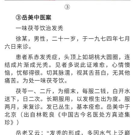
③
③岳美中医案
一味茯苓饮治发秃
徐某，男性，二十一岁，于一九七四年七月
六日来诊。
患者系赤发秃症，头顶上如胡桃大圆圈，连
结成片渐成光秃。见者多说此证难愈，心情懊
恼，忧郁得很。切其脉濡，视其舌苔白，无其他
痛苦。为处一味茯苓饮。
茯苓一、二斤，为细末，每服二钱，白开水
送下，日二次。长期服用，以发根生出为度。服
两月，来复诊。发已丛生，基本痊愈。岳美中于
北京（出自林乾良《中国古今名医处方真迹集
珍》）
岳老又云：“发秃的形成，多因水气上泛巅