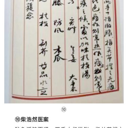
⑩
⑩柴浩然医案