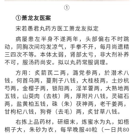
①
①萧龙友医案
宋若愚君丸药方医工萧龙友拟定
病屡患左半身不遂两年，头部偏右不时跳
动，同胸次间均发凉气，手拳不开，每月尚遗精
三四次不等。本体太弱，肾部太亏，非大剂补养
不可，服汤药尚安。拟以丸药常服调理。
方用：炙箭芪二两，潞党参两，於潜术八
钱，何首乌两，蔓荆子八钱，大桂枝两，土炒杭
芍两，金樱子两，锁阳两，淫羊藿两，大熟地两
五钱，山萸肉（去核）两，厚附片八钱，灵磁石
两，盐黄柏五钱，硃（朱）茯神两，老干姜两，
甘枸杞八钱，狗脊（去毛）两，炙甘草八钱。
右拣上品药材，研细末，炼蜜水为丸，如梧
桐子大，朱砂为衣，每早晚服40粒（一日共80